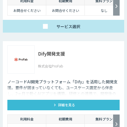
利用料金
初期費用
無料プラン
お問合せください
お問合せください
なし
サービス
選択
Dify開発支援
株式会社ProFab
ノーコードAI開発プラットフォーム「Dify」を活用した開発支
援。要件が固まっていなくても、ユースケース選定から伴走
し、2ヶ月で動くAIアプリを構築。研修との連携で、開発後の
内製化・自走までサポートします。
詳細を見る
利用料金
初期費用
無料プラン