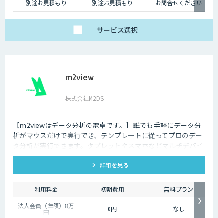
別途お見積もり
別途お見積もり
お問合せください
サービス
選択
m2view
株式会社M2DS
【m2viewはデータ分析の電卓です。】誰でも手軽にデータ分
析がマウスだけで実行でき、テンプレートに従ってプロのデー
タ分析が実行できます。タブレットやスマホなどマルチデバイ
ス対応で、ブラウザから利用できます。現状分析や需要予測な
詳細を見る
ど高度なデータ分析があなたの社内で実現できます。
利用料金
初期費用
無料プラン
法人会員（年額）8万
0円
なし
円