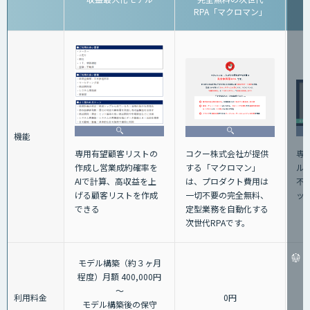
RPA「マクロマン」
機能
専
専用有望顧客リストの
コクー株式会社が提供
ル
作成し営業成約確率を
する「マクロマン」
不
AIで計算、高収益を上
は、プロダクト費用は
ッ
げる顧客リストを作成
一切不要の完全無料、
できる
定型業務を自動化する
次世代RPAです。
モデル構築（約３ヶ月
程度）月額 400,000円
～
利用料金
0円
モデル構築後の保守