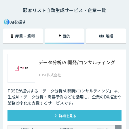
せん。この作業をAIに任せることで、必要なリストを短時間で正確に生成
顧客リスト自動生成サービス・企業一覧
することができるようになります。
AIを探す
産業・業種
目的
規模
データ分析/AI開発/コンサルティング
TDSE株式会社
TDSEが提供する「データ分析/AI開発/コンサルティング」は、
生成AI・データ分析・需要予測などを活用し、企業のDX推進や
業務効率化を支援するサービスです。
詳細を見る