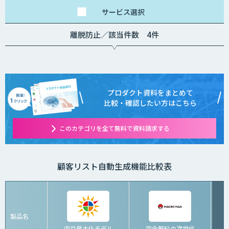
（約１２ヶ月程度）月
額 100,000円～
サービス
選択
離脱防止／該当件数 4件
プロダクト資料をまとめて
比較・確認したい方はこちら
このカテゴリを全て無料で資料請求する
顧客リスト自動生成機能比較表
製品名
収益最大化モデル
完全無料の次世代