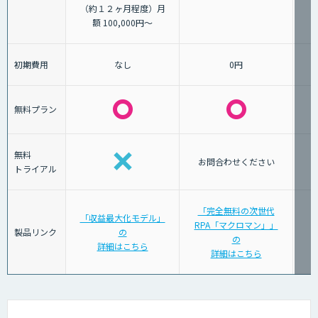
（約１２ヶ月程度）月
額 100,000円～
初期費用
なし
0円
無料プラン
無料
お問合わせください
トライアル
「完全無料の次世代
「収益最大化モデル」
RPA「マクロマン」」
「
製品リンク
の
の
詳細はこちら
詳細はこちら