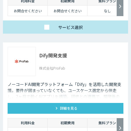
利用料金
初期費用
無料プラン
お問合せください
お問合せください
なし
サービス
選択
Dify開発支援
株式会社ProFab
ノーコードAI開発プラットフォーム「Dify」を活用した開発支
援。要件が固まっていなくても、ユースケース選定から伴走
し、2ヶ月で動くAIアプリを構築。研修との連携で、開発後の
内製化・自走までサポートします。
詳細を見る
利用料金
初期費用
無料プラン