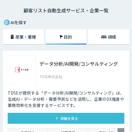
せん。この作業をAIに任せることで、必要なリストを短時間で正確に生成
顧客リスト自動生成サービス・企業一覧
することができるようになります。
AIを探す
産業・業種
目的
規模
データ分析/AI開発/コンサルティング
TDSE株式会社
TDSEが提供する「データ分析/AI開発/コンサルティング」は、
生成AI・データ分析・需要予測などを活用し、企業のDX推進や
業務効率化を支援するサービスです。
詳細を見る