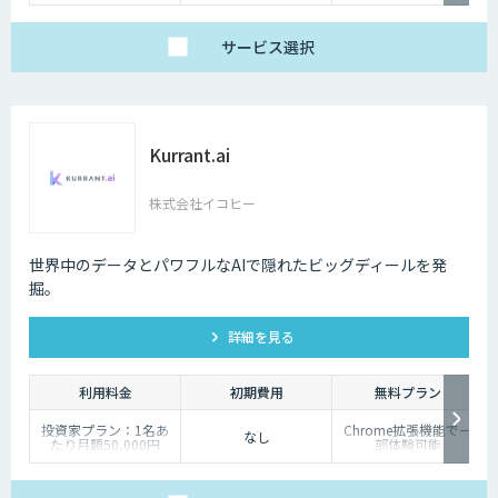
サービス
選択
Kurrant.ai
株式会社イコヒー
世界中のデータとパワフルなAIで隠れたビッグディールを発
掘。
詳細を見る
利用料金
初期費用
無料プラン
投資家プラン：1名あ
Chrome拡張機能で一
なし
たり月額50,000円
部体験可能
企業プラン：ご相談く
ださい