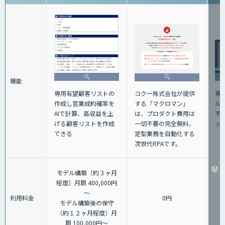
機能
専
専用有望顧客リストの
コクー株式会社が提供
ル
作成し営業成約確率を
する「マクロマン」
不
AIで計算、高収益を上
は、プロダクト費用は
ッ
げる顧客リストを作成
一切不要の完全無料、
できる
定型業務を自動化する
次世代RPAです。
モデル構築（約３ヶ月
程度）月額 400,000円
～
利用料金
0円
モデル構築後の保守
（約１２ヶ月程度）月
額 100,000円～