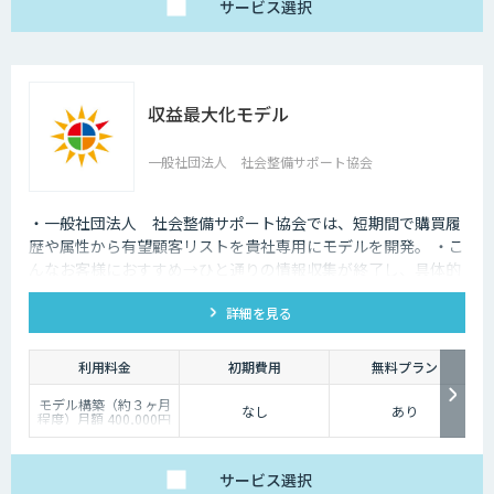
サービス
選択
収益最大化モデル
一般社団法人 社会整備サポート協会
・一般社団法人 社会整備サポート協会では、短期間で購買履
歴や属性から有望顧客リストを貴社専用にモデルを開発。 ・こ
んなお客様におすすめ→ひと通りの情報収集が終了し、具体的
なモデル開発を検討しているお客様。
詳細を見る
利用料金
初期費用
無料プラン
モデル構築（約３ヶ月
なし
あり
程度）月額 400,000円
～
モデル構築後の保守
（約１２ヶ月程度）月
額 100,000円～
サービス
選択