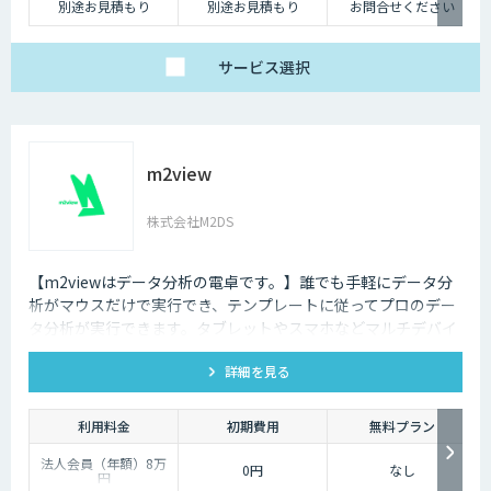
別途お見積もり
別途お見積もり
お問合せください
サービス
選択
m2view
株式会社M2DS
【m2viewはデータ分析の電卓です。】誰でも手軽にデータ分
析がマウスだけで実行でき、テンプレートに従ってプロのデー
タ分析が実行できます。タブレットやスマホなどマルチデバイ
ス対応で、ブラウザから利用できます。現状分析や需要予測な
詳細を見る
ど高度なデータ分析があなたの社内で実現できます。
利用料金
初期費用
無料プラン
法人会員（年額）8万
0円
なし
円