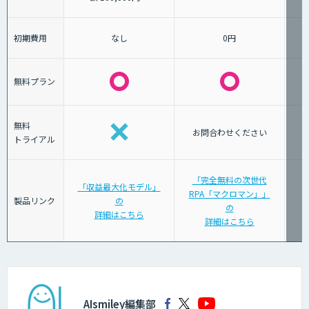
初期費用
なし
0円
無料プラン
無料
お問合わせください
トライアル
「完全無料の次世代
「収益最大化モデル」
RPA「マクロマン」」
「
製品リンク
の
の
詳細はこちら
詳細はこちら
AIsmiley編集部