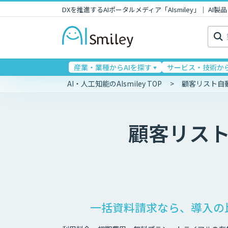
DXを推進するAIポータルメディア「AIsmiley」｜ A
検
索:
産業・業種からAIを探す
サービス・技術から
AI・人工知能のAIsmiley TOP
顧客リスト自
顧客リス
一括資料請求なら、導入の