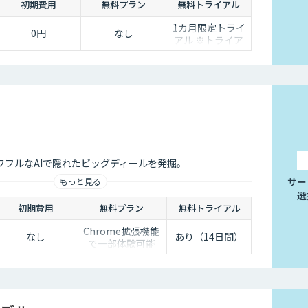
初期費用
無料プラン
無料トライアル
1カ月限定トライ
0円
なし
アル ※トライア
ル終了後は自動課
金
ワフルなAIで隠れたビッグディールを発掘。
サー
もっと見る
選
初期費用
無料プラン
無料トライアル
Chrome拡張機能
なし
あり（14日間）
で一部体験可能