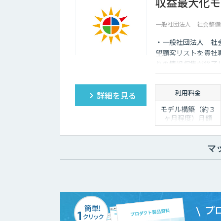
収益最大化モ
一般社団法人 社会整備
・一般社団法人 社
望顧客リストを貴社
りの情報収集が終了
利用料金
詳細を見る
モデル構築（約３
ヶ月程度）月額
400,000円～
モデル構築後の保
守（約１２ヶ月程
マ
度）月額 100,000
円～
プ