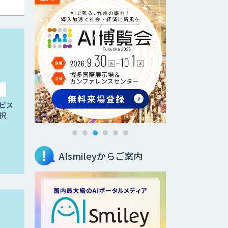
ビス
択
AIsmileyからご案内