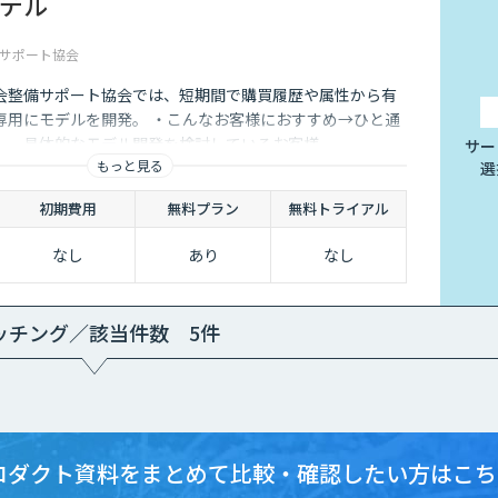
デル
サポート協会
会整備サポート協会では、短期間で購買履歴や属性から有
専用にモデルを開発。 ・こんなお客様におすすめ→ひと通
し、具体的なモデル開発を検討しているお客様。
サー
もっと見る
選
初期費用
無料プラン
無料トライアル
なし
あり
なし
ッチング／該当件数 5件
ロダクト資料をまとめて
比較・確認したい方はこち