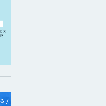
ビス
択
ら