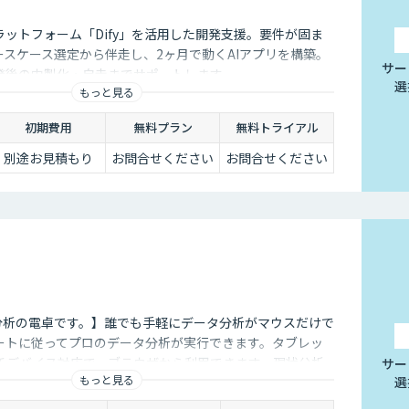
ラットフォーム「Dify」を活用した開発支援。要件が固ま
ースケース選定から伴走し、2ヶ月で動くAIアプリを構築。
サー
発後の内製化・自走までサポートします。
選
もっと見る
初期費用
無料プラン
無料トライアル
別途お見積もり
お問合せください
お問合せください
タ分析の電卓です。】誰でも手軽にデータ分析がマウスだけで
ートに従ってプロのデータ分析が実行できます。タブレッ
チデバイス対応で、ブラウザから利用できます。現状分析
サー
もっと見る
選
なデータ分析があなたの社内で実現できます。