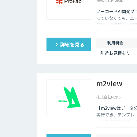
株式会社ProFab
ノーコードAI開発プ
っていなくても、ユ
研修との連携で、開
利用料金
詳細を見る
別途お見積もり
m2view
株式会社M2DS
【m2viewはデー
実行でき、テンプレ
トやスマホなどマル
や需要予測など高度