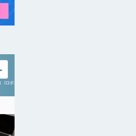
Pat（ロボパ
JobAuto
）