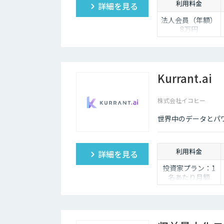
利用料金
詳細を見る
法人会員（年額）
8万円
Kurrant.ai
株式会社イコヒー
世界中のデータとパ
利用料金
詳細を見る
投資家プラン：1
名あたり月額
50,000円
企業プラン：ご相
談ください