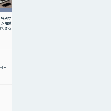
多機能かつ高機能、導
特別なIT
入・構築コストが低い、
ラム知識の
運用コストが低いという
用できる
3つの大きな特徴
0円～
月額 80,000円～
0円