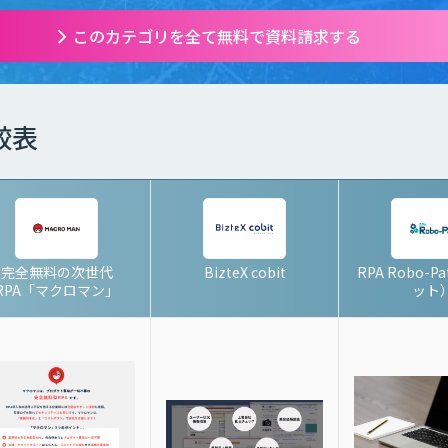
このカテゴリを全て無料で資料請求する
較表
完全無料の次世代
BizteX cobit
RPA Robo-
RPA「マクロマン」
ット