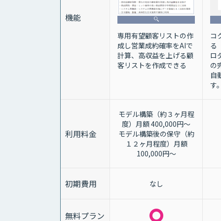
機能
コ
専用有望顧客リストの作
る
成し営業成約確率をAIで
ロ
計算、高収益を上げる顧
の
客リストを作成できる
自
す
モデル構築（約３ヶ月程
度）月額 400,000円～
利用料金
モデル構築後の保守（約
１２ヶ月程度）月額
100,000円～
初期費用
なし
無料プラン