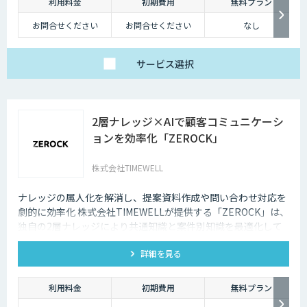
利用料金
初期費用
無料プラン
お問合せください
お問合せください
なし
サービス
選択
2層ナレッジ×AIで顧客コミュニケーシ
ョンを効率化「ZEROCK」
株式会社TIMEWELL
ナレッジの属人化を解消し、提案資料作成や問い合わせ対応を
劇的に効率化 株式会社TIMEWELLが提供する「ZEROCK」は、
独自の2層ナレッジにより共通知識と案件別知識を最適化して
活用できるAIエージェントです 。資料作成や返信工数を最大
詳細を見る
80%削減し、商談獲得までを自動化します。
利用料金
初期費用
無料プラン