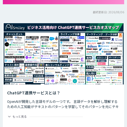
最終更新日: 2026/08/06
ChatGPT連携サービスとは？
OpenAIが開発した言語モデルの一つです。 言語データを解析し理解する
ための人工知能がテキストのパターンを学習してそのパターンを元にテキ
ストを生成したり自然言語のタスクを実行したりすることができます。
ChatGPTの最大の特徴として、人間との自然な対話を模倣することがで
もっと見る
き、多くの企業や研究者によりさまざまな応用分野で活用されています。