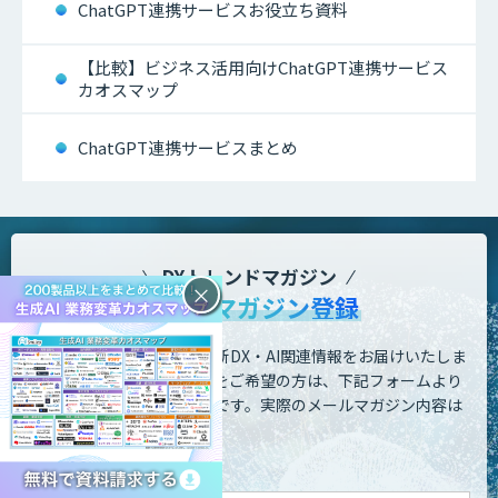
ChatGPT連携サービスお役立ち資料
【比較】ビジネス活用向けChatGPT連携サービス
カオスマップ
ChatGPT連携サービスまとめ
DXトレンドマガジン
×
メールマガジン登録
業務の課題解決に繋がる最新DX・AI関連情報をお届けいたしま
す。
メールマガジンの配信をご希望の方は、下記フォームより
ご登録ください。登録無料です。
実際のメールマガジン内容は
こちら
をご覧ください。
お名前 - 姓・名