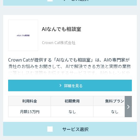
AIなんでも相談室
Crown Cat株式会社
Crown Catが提供する「AIなんでも相談室」は、AIの専門家が
貴社のお悩みをお聞きして、 AIで解決できる方法と実際の業務
に落とし込む道筋をお伝えするサービスです。AIのトレンドや
最新の事例はもちろん、自社にあった活用を安価にクイックに
詳細を見る
知ることができます。
利用料金
初期費用
無料プラン
月額15万円
なし
なし
サービス
選択