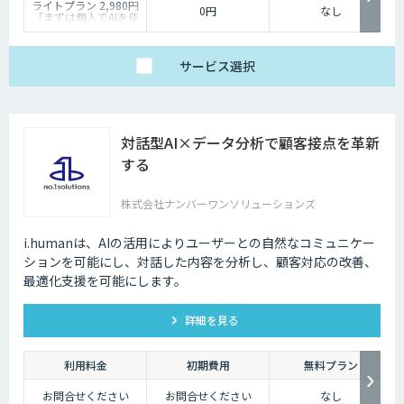
ライトプラン 2,980円
0円
なし
「まずは個人でAIを使
い倒したい」方に
・1名様利用
・AIチャット無制限
で、日々の壁打ちや調
サービス
選択
査を効率化
※AIスライド作成など
一部機能制限あり
スタンダードプラン
30,000円
対話型AI×データ分析で顧客接点を革新
「チームで業務を劇的
に変えたい」方に
する
・5名様まで一律料金
で使い放題
・全機能制限なし！ AI
株式会社ナンバーワンソリューションズ
スライドも自動作成
・1名あたり実質6,000
円で、チームの生産性
を最大化
i.humanは、AIの活用によりユーザーとの自然なコミュニケー
ションを可能にし、対話した内容を分析し、顧客対応の改善、
最適化支援を可能にします。
詳細を見る
利用料金
初期費用
無料プラン
お問合せください
お問合せください
なし