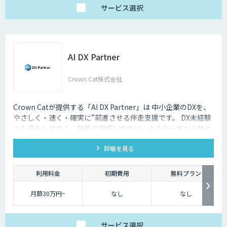
サービス
選択
AI DX Partner
Crown Cat株式会社
Crown Catが提供する「AI DX Partner」は 中小企業のDXを、
やさしく・速く・確実に”前進させる伴走支援です。 DX未経験
でも導入しやすく、効果を実感しやすい、小さな一歩から始め
るDX支援サービスです。 AI DX Partnerは、大手企業のDX支援
詳細を見る
で培ったノウハウをベースに、 地方・中小企業のための“現実
的なDX”を設計・実装・運用まで一貫して支援いたします。 私
たちは、コンサル×開発×AIの力で、現場に寄り添った 『ちょ
利用料金
初期費用
無料プラン
うどいいDX』を実現します。
月額30万円~
なし
なし
サービス
選択