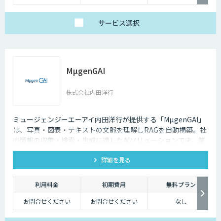
サービス
選択
MµgenGAI
株式会社内田洋行
ミュージェンジーエーアイ内田洋行が提供する「MµgenGAI」
は、写真・図表・テキストの文脈を理解しRAGを自動構築。社
内情報の収集・検索・生成に適したAIソリューションです。業
種を問わず業務効率とナレッジ活用を支援します。
詳細を見る
利用料金
初期費用
無料プラン
お問合せください
お問合せください
なし