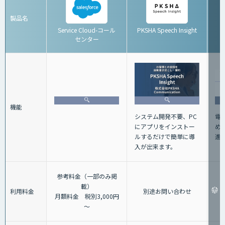
製品名
Service Cloud-コール
PKSHA Speech Insight
センター
機能
電
システム開発不要、PC
め
にアプリをインストー
進
ルするだけで簡単に導
入が出来ます。
参考料金（一部のみ掲
載）
利用料金
別途お問い合わせ
月額料金 税別3,000円
～