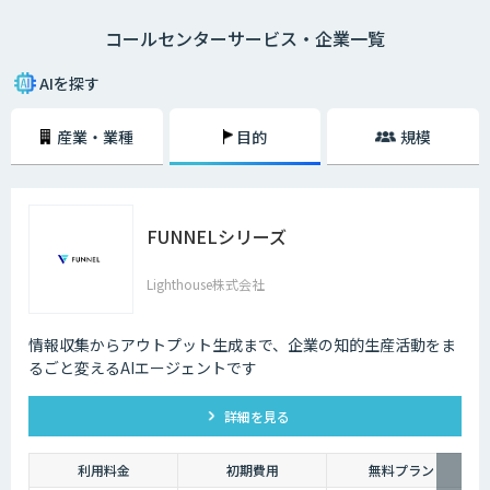
になり、電話対応の品質も向上しました。
コールセンターサービス・企業一覧
メールでのやり取りに比べ、チャットでのやり取りは即時性があることも
大きな理由の一つです。顧客の時間の都合に合わせて問い合わせができる
AIを探す
ようになることで、カスタマーサポートが向上します。その結果顧客が知
りたいときにすぐ問題を解決できるので、顧客満足度も向上します。ま
産業・業種
目的
規模
た、AIによる自然なコミュニケーションを図ることで、顧客との関係性を
維持することも期待できます。
AI・人工知能では対応できないような複雑な質問や、利用者の意図する回
答ができなかった場合は、オペレーターによる有人チャットで継続対応を
FUNNELシリーズ
可能にする機能も重要です。専門スキルを持ったオペレーターがチャット
による対応を行うとともに、その中で得られたナレッジを蓄積していくこ
とで、運用開始後の回答精度の維持と向上につながります。AIと専門家と
Lighthouse株式会社
の連携が、自動回答率を高めるサイクルを回します。また、蓄積されたナ
レッジは、問い合わせをリアルタイムでテキスト化し、問い合わせ内容に
対する回答候補をオペレーターに提示するサービスにも活用することが可
情報収集からアウトプット生成まで、企業の知的生産活動をま
能です。回答内容の候補や関連する資料を瞬時に画面に表示できるように
るごと変えるAIエージェントです
なった結果、回答にかかる時間の短縮でき、顧客からの電話のつながりや
すさが改善されるのです。
詳細を見る
利用料金
初期費用
無料プラン