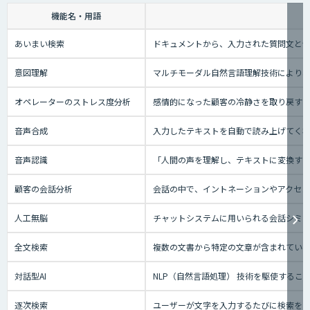
機能名・用語
あいまい検索
ドキュメントから、入力された質問文と
意図理解
マルチモーダル自然言語理解技術により、
オペレーターのストレス度分析
感情的になった顧客の冷静さを取り戻す
音声合成
入力したテキストを自動で読み上げてく
音声認識
「人間の声を理解し、テキストに変換する技
顧客の会話分析
会話の中で、イントネーションやアクセン
人工無脳
チャットシステムに用いられる会話シミ
全文検索
複数の文書から特定の文章が含まれてい
対話型AI
NLP（自然言語処理） 技術を駆使する
逐次検索
ユーザーが文字を入力するたびに検索を実