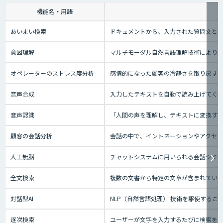
機能名・用語
あいまい検索
ドキュメントから、入力された質問文と
意図理解
マルチモーダル自然言語理解技術により、
オペレーターのストレス度分析
感情的になった顧客の冷静さを取り戻す
音声合成
入力したテキストを自動で読み上げてく
音声認識
「人間の声を理解し、テキストに変換する技
顧客の会話分析
会話の中で、イントネーションやアクセン
人工無脳
チャットシステムに用いられる会話シミ
全文検索
複数の文書から特定の文章が含まれてい
対話型AI
NLP（自然言語処理） 技術を駆使する
逐次検索
ユーザーが文字を入力するたびに検索を実