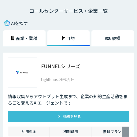
になり、電話対応の品質も向上しました。
コールセンターサービス・企業一覧
メールでのやり取りに比べ、チャットでのやり取りは即時性があることも
大きな理由の一つです。顧客の時間の都合に合わせて問い合わせができる
AIを探す
ようになることで、カスタマーサポートが向上します。その結果顧客が知
りたいときにすぐ問題を解決できるので、顧客満足度も向上します。ま
産業・業種
目的
規模
た、AIによる自然なコミュニケーションを図ることで、顧客との関係性を
維持することも期待できます。
AI・人工知能では対応できないような複雑な質問や、利用者の意図する回
答ができなかった場合は、オペレーターによる有人チャットで継続対応を
FUNNELシリーズ
可能にする機能も重要です。専門スキルを持ったオペレーターがチャット
による対応を行うとともに、その中で得られたナレッジを蓄積していくこ
とで、運用開始後の回答精度の維持と向上につながります。AIと専門家と
Lighthouse株式会社
の連携が、自動回答率を高めるサイクルを回します。また、蓄積されたナ
レッジは、問い合わせをリアルタイムでテキスト化し、問い合わせ内容に
対する回答候補をオペレーターに提示するサービスにも活用することが可
情報収集からアウトプット生成まで、企業の知的生産活動をま
能です。回答内容の候補や関連する資料を瞬時に画面に表示できるように
るごと変えるAIエージェントです
なった結果、回答にかかる時間の短縮でき、顧客からの電話のつながりや
すさが改善されるのです。
詳細を見る
利用料金
初期費用
無料プラン