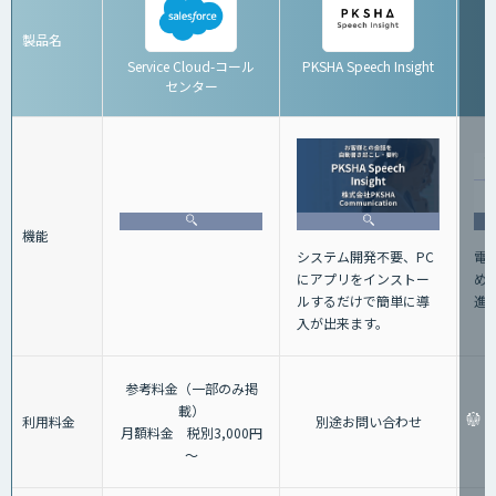
製品名
Service Cloud-コール
PKSHA Speech Insight
センター
機能
電
システム開発不要、PC
め
にアプリをインストー
進
ルするだけで簡単に導
入が出来ます。
参考料金（一部のみ掲
載）
利用料金
別途お問い合わせ
月額料金 税別3,000円
～