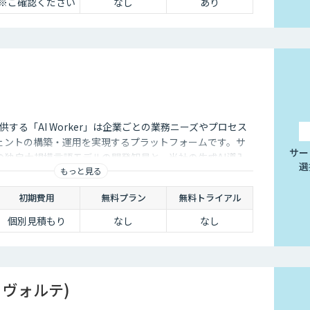
※ご確認ください
なし
あり
tが提供する「AI Worker」は企業ごとの業務ニーズやプロセス
ジェントの構築・運用を実現するプラットフォームです。サ
サー
の独自大規模言語モデルの開発知見と、当社の生成AI導入
選
もっと見る
発しました。 当社では、AIエージェントの活用戦略か
定着まで一気通貫でご支援いたしますので、お気軽にご相
初期費用
無料プラン
無料トライアル
個別見積もり
なし
なし
アリヴォルテ)