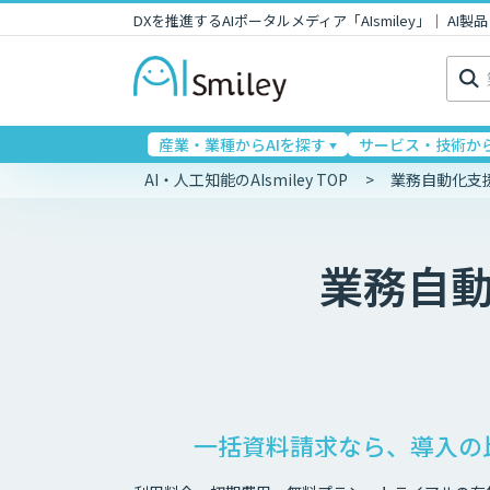
DXを推進するAIポータルメディア「AIsmiley」｜ A
検
索:
産業・業種からAIを探す
サービス・技術から
AI・人工知能のAIsmiley TOP
業務自動化支
業務自
一括資料請求なら、導入の