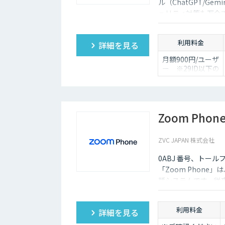
ル（ChatGPT/Gem
ュリティ対策も万全
ュボードの搭載から
ており、社内の生成
利用料金
詳細を見る
月額900円/ユーザ
ー ※29ID以下の
ご契約は、月額
1,980円/ユーザー
Zoom Phon
ZVC JAPAN 株式会社
0ABJ 番号、トール
「Zoom Phon
話システムです。従
かるコストを大幅に
利用料金
詳細を見る