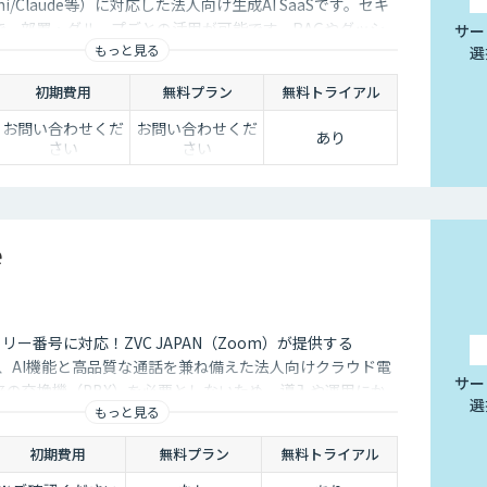
ini/Claude等）に対応した法人向け生成AI SaaSです。セキ
で、部署・グループごとの活用が可能です。RAGやダッシ
サー
もっと見る
選
議事録やOCR、スライド生成等のオプション機能も充実し
AI活用の促進、定着までを伴走して支援します。
初期費用
無料プラン
無料トライアル
お問い合わせくだ
お問い合わせくだ
あり
さい
さい
e
フリー番号に対応！ZVC JAPAN（Zoom）が提供する
e」は、AI機能と高品質な通話を兼ね備えた法人向けクラウド電
サー
来の交換機（PBX）を必要としないため、導入や運用にか
選
もっと見る
削減できます。
初期費用
無料プラン
無料トライアル