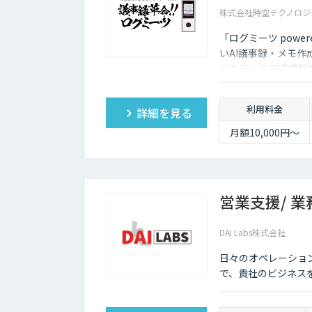
株式会社時空テクノロジ
「ログミーツ powe
いAI議事録・メモ作
どを行えるGPT機
利用料金
詳細を見る
月額10,000円～
営業支援/ 業
DAI Labs株式会社
日々のオペレーショ
で、貴社のビジネス