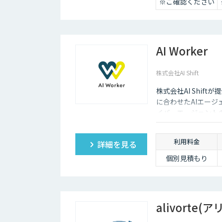
※ご確認ください
AI Worker
株式会社AI Shift
株式会社AI Shif
に合わせたAIエー
イバーエージェント
支援の経験を活かし開
ら、導入後の運用や
利用料金
詳細を見る
談ください。
個別見積もり
alivorte(