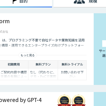
目的
規模
form
式会社
form」は、プログラミング不要で自社データや業務知識を活用
トを構築・運用できるエンタープライズ向けプラットフォー
サー
もっと見る
選
初期費用
無料プラン
無料トライアル
ご契約内容や構築
なし（代わりに、
お問い合わせ下
支援の有無によっ
デモ・PoCで実際
さい
て異なります。詳
の効果を体験いた
しくはご相談くだ
だけます）
さい。
ered by GPT-4