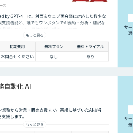
ーズ
red by GPT-4」は、対面＆ウェブ両会議に対応した数少な
成支援機能と、誰でもワンボタンでAI要約・分析・翻訳な
サー
能を搭載している、最強会議支援ツールです。
選
もっと見る
初期費用
無料プラン
無料トライアル
お問合せください
なし
あり
務自動化 AI
ン業務から営業・販売支援まで。実績に基づいたAI技術
を支援します。
サー
選
もっと見る