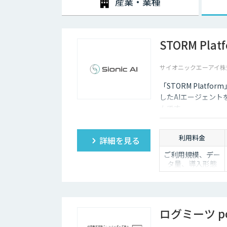
産業・業種
STORM Plat
サイオニックエーアイ株
「STORM Plat
したAIエージェン
ムです。
利用料金
詳細を見る
ご利用規模、デー
タ量、導入形態
（SaaS／オンプレ
ミス等）に応じて
個別にお見積りい
たします
ログミーツ pow