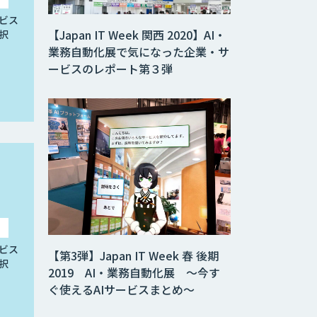
ビス
【Japan IT Week 関西 2020】AI・
択
業務自動化展で気になった企業・サ
ービスのレポート第３弾
ビス
【第3弾】Japan IT Week 春 後期
択
2019 AI・業務自動化展 ～今す
ぐ使えるAIサービスまとめ～