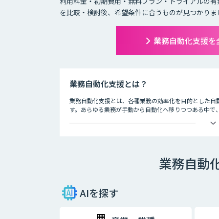
利用料金・初期費用・無料プラン・トライアルの有
を比較・検討後、希望条件に合うものが見つかりま
業務自動化支援を
業務自動化支援とは？
業務自動化支援とは、各種業務の効率化を目的とした自
す。あらゆる業務が手動から自動化へ移りつつある中で、
場によってその勢いは拡大しています。
日常の業務であるメール送信、データ管理、リストアッ
のです。また、この製品・サービスにはそれぞれ独自の機
す。
業務自動
このカテゴリーでは、特にどの企業でも関わりのある業
AIを探す