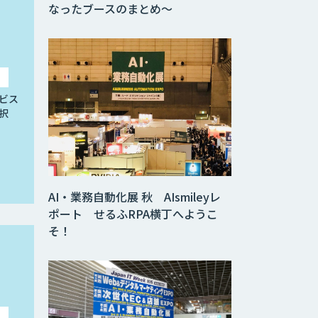
なったブースのまとめ～
ビス
択
AI・業務自動化展 秋 AIsmileyレ
ポート せるふRPA横丁へようこ
そ！