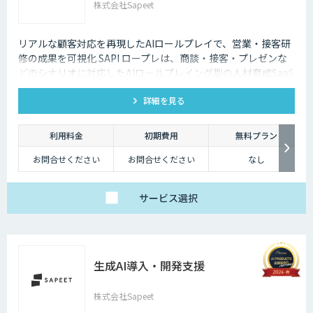
株式会社Sapeet
リアルな顧客対応を再現したAIロールプレイで、営業・接客研
修の成果を可視化 SAPI ロープレは、商談・接客・プレゼンな
どのシナリオに対応したAIロールプレイング型の人材育成SaaS
です。 AIアバターとの実践トレーニングと動画フィードバック
詳細を見る
により、新人・中途スタッフの早期戦力化と教育の属人化解消
を支援します。
利用料金
初期費用
無料プラン
お問合せください
お問合せください
なし
サービス
選択
生成AI導入・開発支援
株式会社Sapeet