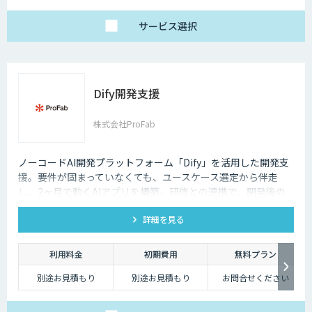
1名25万円〜（10名以
上より可能）
サービス
選択
Dify開発支援
株式会社ProFab
ノーコードAI開発プラットフォーム「Dify」を活用した開発支
援。要件が固まっていなくても、ユースケース選定から伴走
し、2ヶ月で動くAIアプリを構築。研修との連携で、開発後の
内製化・自走までサポートします。
詳細を見る
利用料金
初期費用
無料プラン
別途お見積もり
別途お見積もり
お問合せください