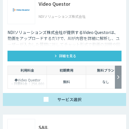
Video Questor
NDIソリューションズ株式会社
NDIソリューションズ株式会社が提供するVideo Questorは、
動画をアップロードするだけで、AIが内容を詳細に解析し、ユ
ーザーが入力した質問に対してチャット形式で動画の説明や回
答を行います。
詳細を見る
利用料金
初期費用
無料プラン
◆Video Questor
無料
なし
・月額料金：250,000
円～ ※追加料金なく
Questellaを利用できま
す。
◆Questella
サービス
選択
・月額料金：100,000
円～
SAIL