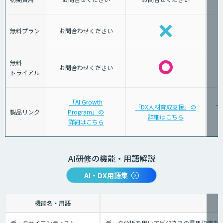
無料プラン
お問合わせください
無料
お問合わせください
トライアル
「AI Growth
「
「DX人材育成支援」の
製品リンク
Program」の
詳細はこちら
詳細はこちら
AI研修の機能・用語解説
AI・DX用語集
機能名・用語
データサイエンティスト
データ分析を用いてビジネスの意思決定を