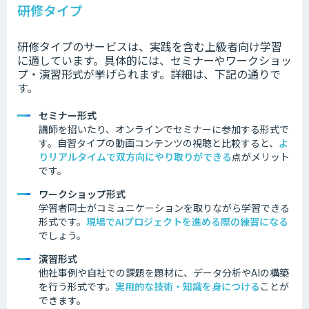
研修タイプ
研修タイプのサービスは、実践を含む上級者向け学習
に適しています。具体的には、セミナーやワークショッ
プ・演習形式が挙げられます。詳細は、下記の通りで
す。
セミナー形式
講師を招いたり、オンラインでセミナーに参加する形式で
す。
自習タイプの動画コンテンツの視聴と比較すると、
よ
り
リアルタイムで双方向にやり取りができる
点がメリット
です。
ワークショップ形式
学習者同士がコミュニケーションを取りながら学習できる
形式です。
現場でAIプロジェクトを進める際の練習になる
でしょう。
演習形式
他社事例
や自社での課題を題材に、データ分析やAIの構築
を行う形式です。
実用的な技術・知識を身につける
ことが
できます。