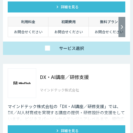
スキル状態を確認することで必要な学習の選定やPJメンバーの
詳細を見る
選定にもご活用いただけます。
利用料金
初期費用
無料プラン
お問合せください
お問合せください
お問合せください
サービス
選択
DX・AI講座／研修支援
マインドテック株式会社
マインドテック株式会社の「DX・AI講座／研修支援」では、
DX／AI人材育成を実現する講座の提供・研修設計の支援をして
います。 ビジネスパーソンからエンジニアレベルまで、幅位広
いラインナップの講座を取り揃えており、貴社の課題に合わせ
詳細を見る
たオーダーメイド提案も可能です。