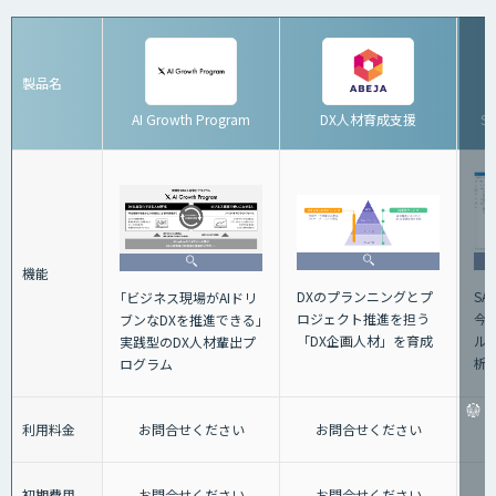
製品名
AI Growth Program
DX人材育成支援
S
機能
DXのプランニングとプ
S
｢ビジネス現場がAIドリ
ロジェクト推進を担う
今
ブンなDXを推進できる｣
「DX企画人材」を育成
ル
実践型のDX人材輩出プ
析
ログラム
利用料金
お問合せください
お問合せください
初期費用
お問合せください
お問合せください