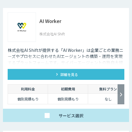
AI Worker
株式会社AI Shift
株式会社AI Shiftが提供する「AI Worker」は企業ごとの業務ニ
ーズやプロセスに合わせたAIエージェントの構築・運用を実現
するプラットフォームです。サイバーエージェントの独自大規
模言語モデルの開発知見と、当社の生成AI導入支援の経験を活
詳細を見る
かし開発しました。 当社では、AIエージェントの活用戦略か
ら、導入後の運用や定着まで一気通貫でご支援いたしますの
で、お気軽にご相談ください。
利用料金
初期費用
無料プラン
個別見積もり
個別見積もり
なし
サービス
選択