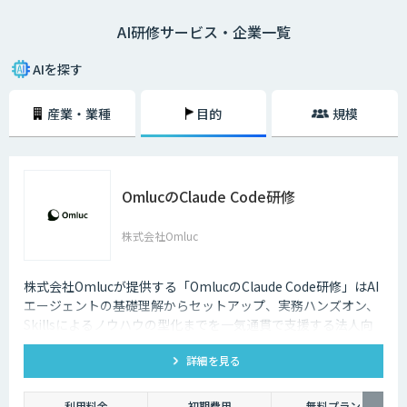
トができない、AIの活用アイデアが出ないなどの課題を解決することで、
AI研修サービス・企業一覧
AIプロジェクトを推進するチームを作ることができるでしょう。
AIを探す
産業・業種
目的
規模
OmlucのClaude Code研修
株式会社Omluc
株式会社Omlucが提供する「OmlucのClaude Code研修」はAI
エージェントの基礎理解からセットアップ、実務ハンズオン、
Skillsによるノウハウの型化までを一気通貫で支援する法人向
け研修サービスです。
詳細を見る
利用料金
初期費用
無料プラン