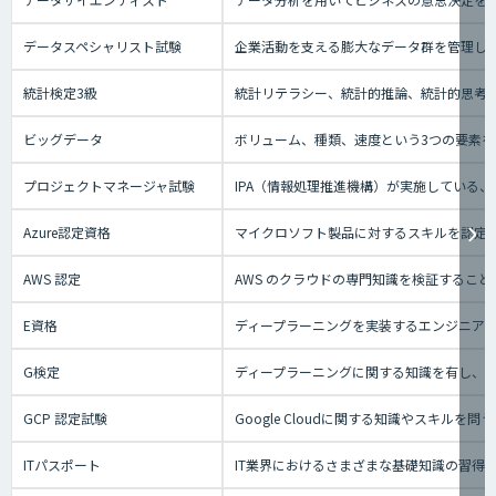
データスペシャリスト試験
企業活動を支える膨大なデータ群を管理し
統計検定3級
統計リテラシー、統計的推論、統計的思考の
ビッグデータ
ボリューム、種類、速度という3つの要素を
プロジェクトマネージャ試験
IPA（情報処理推進機構）が実施している
Azure認定資格
マイクロソフト製品に対するスキルを認定す
AWS 認定
AWS のクラウドの専門知識を検証するこ
E資格
ディープラーニングを実装するエンジニアの
G検定
ディープラーニングに関する知識を有し、
GCP 認定試験
Google Cloudに関する知識やスキ
ITパスポート
IT業界におけるさまざまな基礎知識の習得