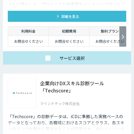
キルに特化した、プロジェクト伴走型のメンタリングサービス
です。DX・AIの内製化に向けて、経験豊富な各ジャンルのメン
詳細を見る
ターが、貴社メンバーの個別具体的な課題に合わせて継続的に
アドバイス支援を行います。
利用料金
初期費用
無料プラン
お問合せください
お問合せください
お問合せください
サービス
選択
企業向けDXスキル診断ツール
「Techscore」
マインドテック株式会社
「Techscore」の診断データは、iCDに準拠した実務ベースの
データとなっており、各職域におけるスコアとクラス、各スキ
ルのランクを個々に算出することが可能です。またメンバーの