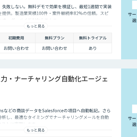
、失敗しない。無料デモで効果を検証し、最短1週間で実装
提供。製造業実績100件・案件継続率82%の信頼。スピ
サー
たオーダーメイドAIならエムニ。
選
もっと見る
初期費用
無料プラン
無料トライアル
お問い合わせ
お問い合わせ
あり
rce入力・ナーチャリング自動化エージェ
Teamsなどの商談データをSalesforceの項目へ自動転記。さら
が分析し、最適なタイミングでナーチャリングメールを自動
サー
低コストに実現します。
選
もっと見る