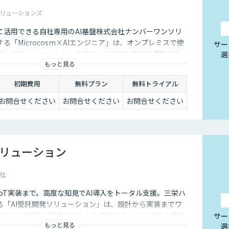
リューションズ
て活用できる自社専用のAI基盤株式会社ナンバーワンソリ
る「Microcosm×AIエンジニア」は、オンプレミスで使
サー
したAIソリューションをAIエンジニアが貴社の課題に合
選
もっと見る
するサービスです。社内に眠るデータを「会社の資産」と
ることができます。
初期費用
無料プラン
無料トライアル
お問合せください
お問合せください
お問合せください
ソリューション
社
oT実装まで。高度な知見でAI導入をトータル支援。三栄ハ
る「AI受託開発ソリューション」は、設計から実装までワ
ます。LSI設計の知見を生かした最適なアーキテクチャ設計
サー
もっと見る
選
化を実現。PoCで終わらせず、現場で「動く」AIを届け