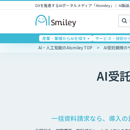
DXを推進するAIポータルメディア「AIsmiley」｜ A
検
索:
産業・業種からAIを探す
サービス・技術から
AI・人工知能のAIsmiley TOP
AI受託開発の
AI受
一括資料請求なら、導入の