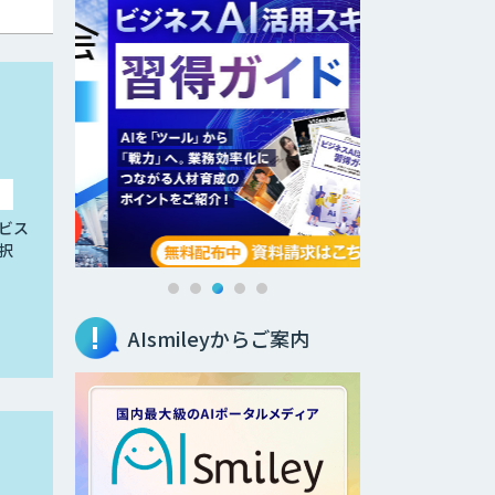
ビス
択
AIsmileyからご案内