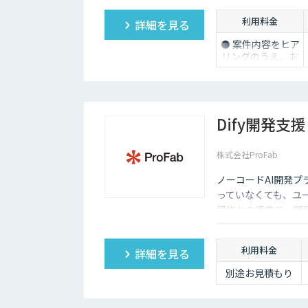
ます。
利用料金
詳細を見る
⚫ 案件内容をヒア
リングのうえ、お
見積もりを作成し
ます
Dify開発支援
株式会社ProFab
ノーコードAI開発プ
っていなくても、ユ
研修との連携で、開
利用料金
詳細を見る
別途お見積もり