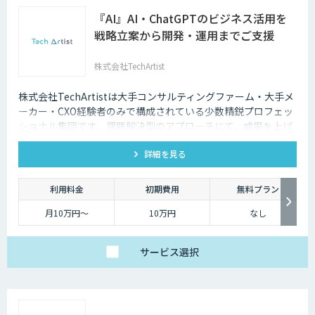
『AI』AI・ChatGPTのビジネス活用を
戦略立案から開発・運用までご支援
株式会社TechArtist
株式会社TechArtistは大手コンサルティングファーム・大手メ
ーカー・CXO経験者のみで構成されている少数精鋭プロフェッ
ショナル集団です。課題解決型のアプローチにて、成果を上げ
るソリューションを『高速』『高品質』『低予算』でご提供可
詳細を見る
能です。
利用料金
初期費用
無料プラン
月10万円〜
10万円
なし
サービス
選択