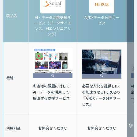
製品名
AI・データ活用支援サ
AI/DXデータ分析サー
ービス（データサイエ
ビス
ンス、AIエンジニアリ
ング）
機能
A
お客様の課題に対して
必要な人材を提供しDX
企
AI・データを活用して
を加速させるHEROZの
ート
解決する支援サービス
『AI/DXデータ分析サー
『A
ビス』
利用料金
お問合せください
お問合せください