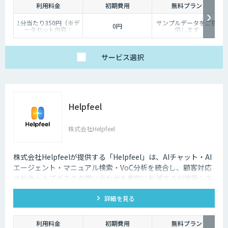
利用料金
初期費用
無料プラン
1分当たり350円（※デ
サンプルデータをご提
0円
ータセット内容：
供します
wav/txt/eaf）
サービス
選択
Helpfeel
株式会社Helpfeel
株式会社Helpfeelが提供する「Helpfeel」は、AIチャット・AI
エージェント・マニュアル検索・VoC分析を統合し、顧客対応
や社内ヘルプデスクの問い合わせを劇的に削減するAI検索シス
テムです。特許技術と手厚い伴走支援で、誰でも即座に答えを
詳細を見る
見つけられます。
利用料金
初期費用
無料プラン