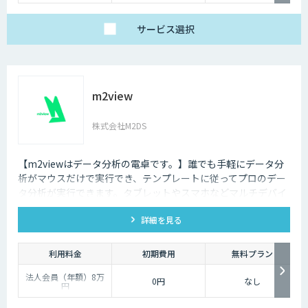
サービス
選択
m2view
株式会社M2DS
【m2viewはデータ分析の電卓です。】誰でも手軽にデータ分
析がマウスだけで実行でき、テンプレートに従ってプロのデー
タ分析が実行できます。タブレットやスマホなどマルチデバイ
ス対応で、ブラウザから利用できます。現状分析や需要予測な
詳細を見る
ど高度なデータ分析があなたの社内で実現できます。
利用料金
初期費用
無料プラン
法人会員（年額）8万
0円
なし
円