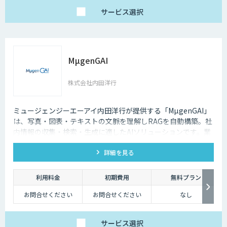
サービス
選択
MµgenGAI
株式会社内田洋行
ミュージェンジーエーアイ内田洋行が提供する「MµgenGAI」
は、写真・図表・テキストの文脈を理解しRAGを自動構築。社
内情報の収集・検索・生成に適したAIソリューションです。業
種を問わず業務効率とナレッジ活用を支援します。
詳細を見る
利用料金
初期費用
無料プラン
お問合せください
お問合せください
なし
サービス
選択