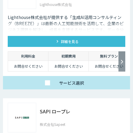
Lighthouse株式会社
Lighthouse株式会社が提供する「生成AI活用コンサルティン
グ（BREEZE）」は最新の人工知能技術を活用して、企業のビ
ジネス課題を解決し、成長を支援するサービスです。データ分
析、業務自動化、予測分析、カスタマーエクスペリエンスの向
詳細を見る
上など、幅広いソリューションを提供します。貴社事業の実態
に合わせたAI活用戦略を構築し、競争力を高めます。
利用料金
初期費用
無料プラン
お問合せください
お問合せください
お問合せください
サービス
選択
SAPI ロープレ
株式会社Sapeet