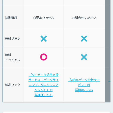
初期費用
必要ありません
お問合せください
無料プラン
無料
トライアル
「AI・データ活用支援
サービス（データサイ
「AI/DXデータ分析サー
「
製品リンク
エンス、AIエンジニア
ビス」の
リング）」の
詳細はこちら
詳細はこちら