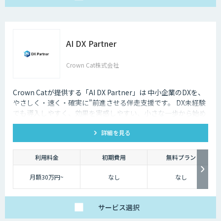
AI DX Partner
Crown Cat株式会社
Crown Catが提供する「AI DX Partner」は 中小企業のDXを、
やさしく・速く・確実に”前進させる伴走支援です。 DX未経験
でも導入しやすく、効果を実感しやすい、小さな一歩から始め
るDX支援サービスです。 AI DX Partnerは、大手企業のDX支援
詳細を見る
で培ったノウハウをベースに、 地方・中小企業のための“現実
的なDX”を設計・実装・運用まで一貫して支援いたします。 私
たちは、コンサル×開発×AIの力で、現場に寄り添った 『ちょ
利用料金
初期費用
無料プラン
うどいいDX』を実現します。
月額30万円~
なし
なし
サービス
選択