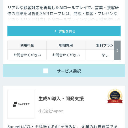
リアルな顧客対応を再現したAIロールプレイで、営業・接客研
修の成果を可視化 SAPI ロープレは、商談・接客・プレゼンな
どのシナリオに対応したAIロールプレイング型の人材育成SaaS
です。 AIアバターとの実践トレーニングと動画フィードバック
詳細を見る
により、新人・中途スタッフの早期戦力化と教育の属人化解消
を支援します。
利用料金
初期費用
無料プラン
お問合せください
お問合せください
なし
サービス
選択
生成AI導入・開発支援
株式会社Sapeet
Sapeetは"ひとを科学するAI"を強みに、 企業の独自資産であ