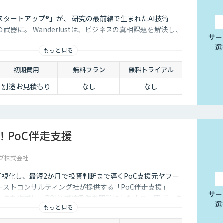
タートアップ®︎」が、 研究の最前線で生まれたAI技術
武器に。 Wanderlustは、ビジネスの真相課題を解決し、
サー
します。
選
もっと見る
初期費用
無料プラン
無料トライアル
別途お見積もり
なし
なし
！PoC伴走支援
グ株式会社
可視化し、最短2か月で投資判断まで導くPoC支援元ヤフー
ーストコンサルティング社が提供する「PoC伴走支援」
サー
ックを作成し、ROIと成功条件を明確にした上で、実データ
選
もっと見る
サービスです。