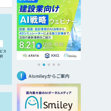
ビス
択
AIsmileyからご案内