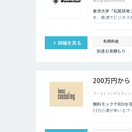
株式会社Wanderlust
東京大学「松尾研発ス
を、最速でビジネスの
企業の可能性を拡張
利用料金
詳細を見る
別途お見積もり
200万円から
ブーストコンサルティン
無料モックでROIを
CEO小澤が率いるブ
は、PoC前に無料モ
検証までを伴走する