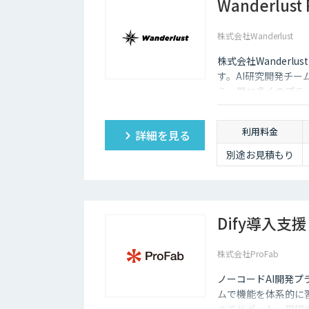
Wanderlu
株式会社Wanderlust
株式会社Wanderl
す。AI研究開発チ
ら、既に多くのプラ
た社内データ活用を
PDCAを実現し、
利用料金
詳細を見る
す。
別途お見積もり
Dify導入支援
株式会社ProFab
ノーコードAI開発プ
ムで機能を体系的に
までサポート。現場