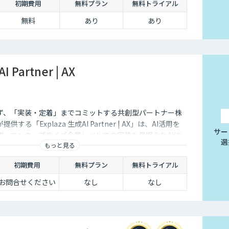
初期費用
無料プラン
無料トライアル
無料
あり
あり
I Partner | AX
ず、「実装・定着」までコミットする共創型パートナー株
る「Explaza 生成AI Partner | AX」は、AI活用を
サー
ず、エンタープライズ企業レベルでの実装を見据えたAXを
選
もっと見る
略立案からAIネイティブ人材・組織の構築、業務再設計ま
事業成果を創出します。
初期費用
無料プラン
無料トライアル
お問合せください
なし
なし