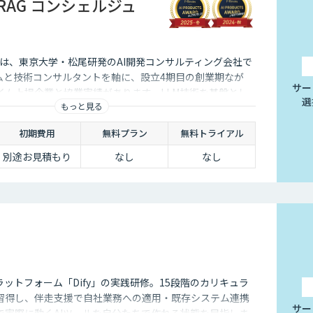
st RAG コンシェルジュ
ustは、東京大学・松尾研発のAI開発コンサルティング会社で
ームと技術コンサルタントを軸に、設立4期目の創業期なが
サー
イム上場企業と協業実績があります。LLM技術を基盤とし
選
もっと見る
強みとし、開発・検証で得た知見を形式知化。高品質な
経営課題起点でビジネスと技術の両面から幅広く支援していま
初期費用
無料プラン
無料トライアル
別途お見積もり
なし
なし
ラットフォーム「Dify」の実践研修。15段階のカリキュラ
習得し、伴走支援で自社業務への適用・既存システム連携
サー
で実際に動くAIツールを自分たちで作れる状態を目指しま