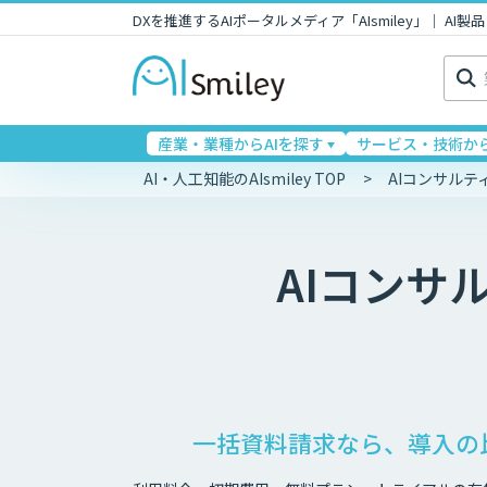
DXを推進するAIポータルメディア「AIsmiley」｜ A
検
索:
産業・業種からAIを探す
サービス・技術から
AI・人工知能のAIsmiley TOP
AIコンサル
AIコンサ
一括資料請求なら、導入の