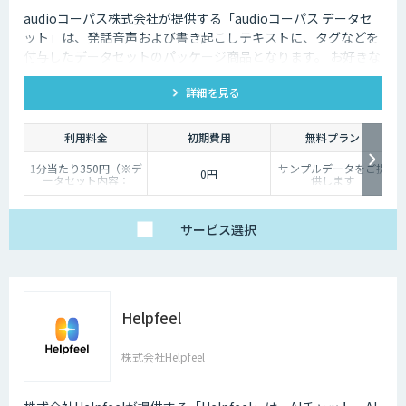
audioコーパス株式会社が提供する「audioコーパス データセ
ット」は、発話音声および書き起こしテキストに、タグなどを
付与したデータセットのパッケージ商品となります。 お好きな
発話カテゴリよりお買い求めいただけます。
詳細を見る
利用料金
初期費用
無料プラン
1分当たり350円（※デ
サンプルデータをご提
0円
ータセット内容：
供します
wav/txt/eaf）
サービス
選択
Helpfeel
株式会社Helpfeel