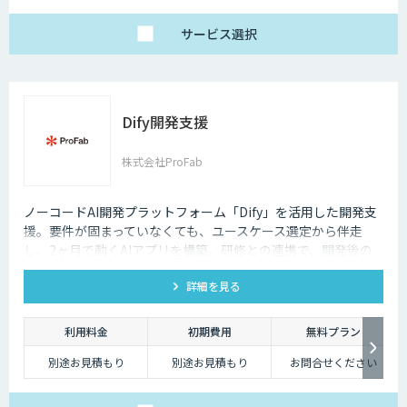
1名25万円〜（10名以
上より可能）
サービス
選択
Dify開発支援
株式会社ProFab
ノーコードAI開発プラットフォーム「Dify」を活用した開発支
援。要件が固まっていなくても、ユースケース選定から伴走
し、2ヶ月で動くAIアプリを構築。研修との連携で、開発後の
内製化・自走までサポートします。
詳細を見る
利用料金
初期費用
無料プラン
別途お見積もり
別途お見積もり
お問合せください