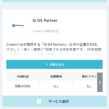
AI DX Partner
Crown Cat株式会社
Crown Catが提供する「AI DX Partner」は 中小企業のDXを、
やさしく・速く・確実に”前進させる伴走支援です。 DX未経験
でも導入しやすく、効果を実感しやすい、小さな一歩から始め
るDX支援サービスです。 AI DX Partnerは、大手企業のDX支援
詳細を見る
で培ったノウハウをベースに、 地方・中小企業のための“現実
的なDX”を設計・実装・運用まで一貫して支援いたします。 私
たちは、コンサル×開発×AIの力で、現場に寄り添った 『ちょ
利用料金
初期費用
無料プラン
うどいいDX』を実現します。
月額30万円~
なし
なし
サービス
選択