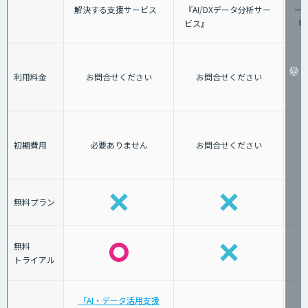
ート
解決する支援サービス
『AI/DXデータ分析サー
『A
ビス』
利用料金
お問合せください
お問合せください
初期費用
必要ありません
お問合せください
無料プラン
無料
トライアル
「AI・データ活用支援