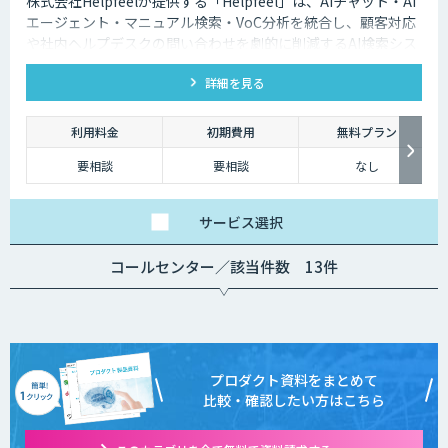
株式会社Helpfeelが提供する「Helpfeel」は、AIチャット・AI
エージェント・マニュアル検索・VoC分析を統合し、顧客対応
や社内ヘルプデスクの問い合わせを劇的に削減するAI検索シス
テムです。特許技術と手厚い伴走支援で、誰でも即座に答えを
詳細を見る
見つけられます。
利用料金
初期費用
無料プラン
要相談
要相談
なし
サービス
選択
コールセンター／該当件数 13件
プロダクト資料をまとめて
比較・確認したい方はこちら