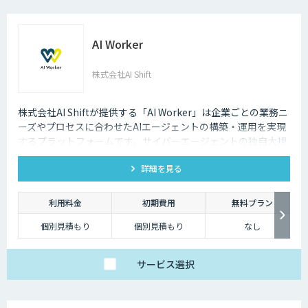
AI Worker
株式会社AI Shift
株式会社AI Shiftが提供する「AI Worker」は企業ごとの業務ニ
ーズやプロセスに合わせたAIエージェントの構築・運用を実現
するプラットフォームです。サイバーエージェントの独自大規
模言語モデルの開発知見と、当社の生成AI導入支援の経験を活
詳細を見る
かし開発しました。 当社では、AIエージェントの活用戦略か
ら、導入後の運用や定着まで一気通貫でご支援いたしますの
で、お気軽にご相談ください。
利用料金
初期費用
無料プラン
個別見積もり
個別見積もり
なし
サービス
選択