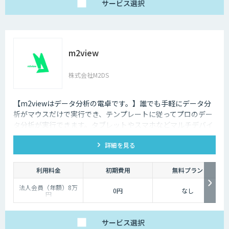
サービス
選択
m2view
株式会社M2DS
【m2viewはデータ分析の電卓です。】誰でも手軽にデータ分
析がマウスだけで実行でき、テンプレートに従ってプロのデー
タ分析が実行できます。タブレットやスマホなどマルチデバイ
ス対応で、ブラウザから利用できます。現状分析や需要予測な
詳細を見る
ど高度なデータ分析があなたの社内で実現できます。
利用料金
初期費用
無料プラン
法人会員（年額）8万
0円
なし
円
サービス
選択