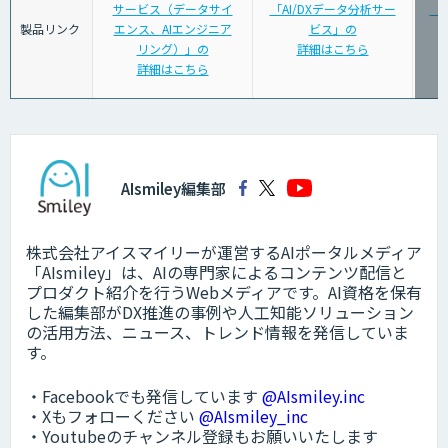
サービス（データサイ
「AI/DXデータ分析サー
「
製品リンク
エンス、AIエンジニア
ビス」の
リング）」の
詳細はこちら
詳細はこちら
AIsmiley編集部
株式会社アイスマイリーが運営するAIポータルメディア
「AIsmiley」は、AIの専門家によるコンテンツ配信と
プロダクト紹介を行うWebメディアです。AI資格を保有
した編集部がDX推進の事例や人工知能ソリューション
の活用方法、ニュース、トレンド情報を発信していま
す。
・Facebookでも発信しています
@AIsmiley.inc
・Xもフォローください
@AIsmiley_inc
・Youtubeのチャンネル登録もお願いいたします