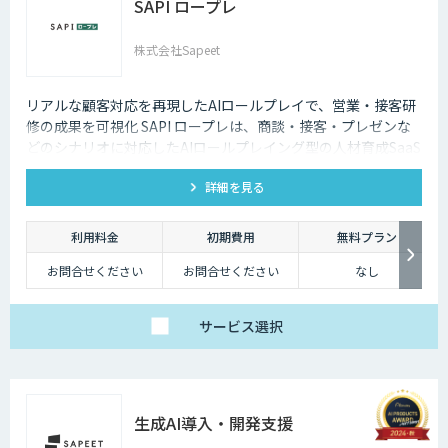
SAPI ロープレ
株式会社Sapeet
リアルな顧客対応を再現したAIロールプレイで、営業・接客研
修の成果を可視化 SAPI ロープレは、商談・接客・プレゼンな
どのシナリオに対応したAIロールプレイング型の人材育成SaaS
です。 AIアバターとの実践トレーニングと動画フィードバック
詳細を見る
により、新人・中途スタッフの早期戦力化と教育の属人化解消
を支援します。
利用料金
初期費用
無料プラン
お問合せください
お問合せください
なし
サービス
選択
生成AI導入・開発支援