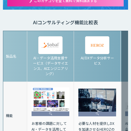
このカテゴリを全て無料で資料請求する
AIコンサルティング機能比較表
製品名
AI・データ活用支援サ
AI/DXデータ分析サー
ービス（データサイエ
ビス
ンス、AIエンジニアリ
ング）
機能
A
お客様の課題に対して
必要な人材を提供しDX
企
AI・データを活用して
を加速させるHEROZの