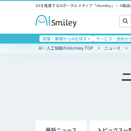
DXを推進するAIポータルメディア「AIsmiley」｜ A
検
索:
産業・業種からAIを探す
サービス・技術から
AI・人工知能のAIsmiley TOP
ニュース
最新ニュース
トピックス一