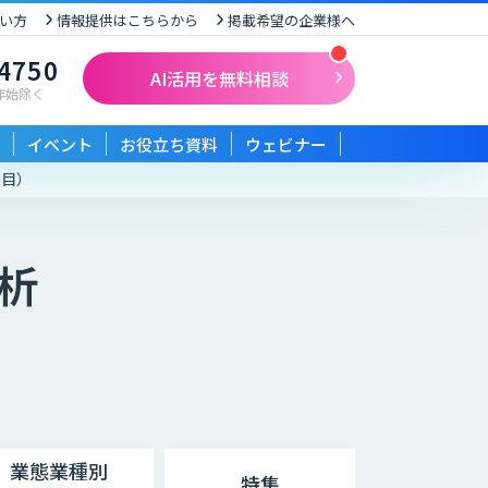
い方
情報提供はこちらから
掲載希望の企業様へ
-4750
AI活用を無料相談
末年始除く
イベント
お役立ち資料
ウェビナー
ジ目）
析
業態業種別
特集