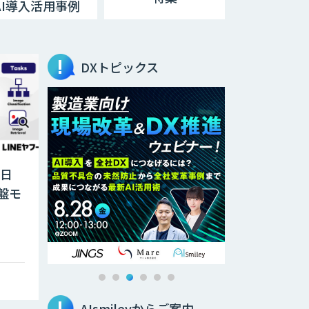
AI導入活用事例
DXトピックス
な日
盤モ
AIsmileyからご案内