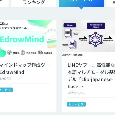
ランキング
Iマインドマップ作成ツー
LINEヤフー、高性能
EdrawMind
本語マルチモーダル基
デル「clip-japanese-
6/01/13
base-…
Iサービス
2025/12/22
AIサービス