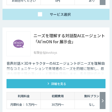
お問合せください
0円
あり
サービス
選択
ニーズを理解する対話型AIエージェント
「AI’mON for 展示会」
有限会社kivotoys
音声対話×3DキャラクターのAIエージェントがニーズを理解自
然なコミュニケーションで来場者のニーズを的確に理解し、最
適な提案で質の高いリード獲得を目指します。多言語対応のス
タッフとして、人件費削減も実現。対話記録の取得・分析で展
詳細を見る
示会後の追客も確実な成果へ。
利用料金
初期費用
無料プラン
月額料金：５万円〜
30万円〜
なし