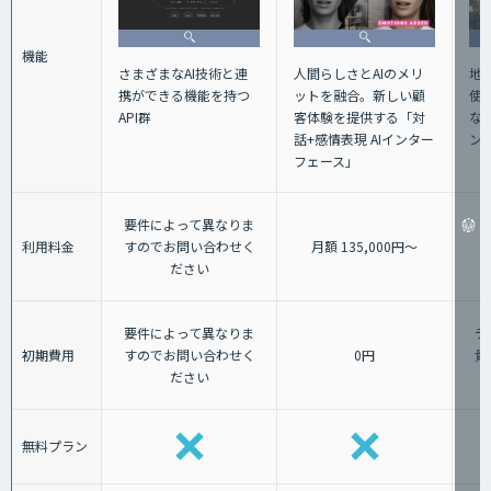
機能
さまざまなAI技術と連
人間らしさとAIのメリ
地
携ができる機能を持つ
ットを融合。新しい顧
使
API群
客体験を提供する「対
な
話+感情表現 AIインター
ン
フェース」
要件によって異なりま
利用料金
すのでお問い合わせく
月額 135,000円〜
ださい
要件によって異なりま
デ
初期費用
すのでお問い合わせく
0円
貴
ださい
無料プラン