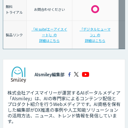
無料
お問合わせください
トライアル
「AI suite(エーアイスイ
「デジタルヒューマ
製品リンク
ート)」の
ン」の
詳細はこちら
詳細はこちら
AIsmiley編集部
株式会社アイスマイリーが運営するAIポータルメディア
「AIsmiley」は、AIの専門家によるコンテンツ配信と
プロダクト紹介を行うWebメディアです。AI資格を保有
した編集部がDX推進の事例や人工知能ソリューション
の活用方法、ニュース、トレンド情報を発信していま
す。