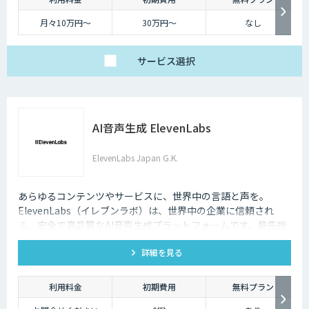
月々10万円～
30万円～
なし
サービス
選択
AI音声生成 ElevenLabs
ElevenLabs Japan G.K.
あらゆるコンテンツやサービスに、世界中の言語と声を。
ElevenLabs（イレブンラボ）は、世界中の企業に信頼され
る、安全で高品質なAI音声生成プラットフォームです。最先端
の技術で自然な音声を生成し、多言語対応やボイスクローニン
詳細を見る
グ機能も、悪用を防ぐ倫理的ガードレールの中で提供します。
利用料金
初期費用
無料プラン