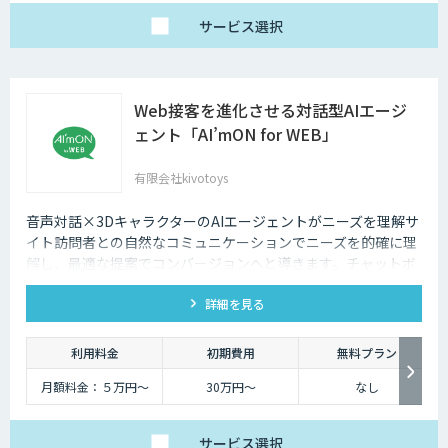
サービス
選択
Web接客を進化させる対話型AIエージ
ェント「AI’mON for WEB」
有限会社kivotoys
音声対話×3DキャラクターのAIエージェントがニーズを理解サ
イト訪問者との自然なコミュニケーションでニーズを的確に理
解し、最適な提案でコンバージョンへと導きます。チャットボ
ットを超えた最強のデジタル営業、デジタル広報担当です。
詳細を見る
利用料金
初期費用
無料プラン
月額料金：５万円〜
30万円〜
なし
サービス
選択