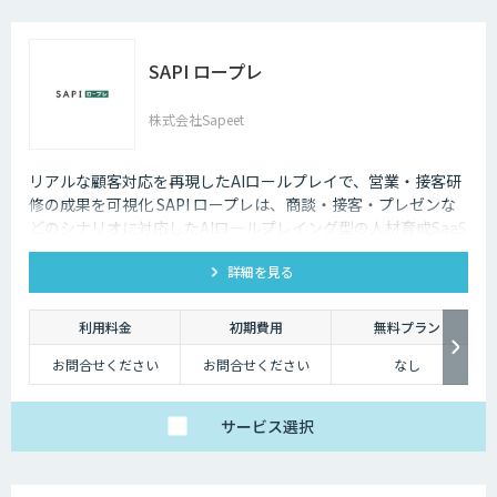
SAPI ロープレ
株式会社Sapeet
リアルな顧客対応を再現したAIロールプレイで、営業・接客研
修の成果を可視化 SAPI ロープレは、商談・接客・プレゼンな
どのシナリオに対応したAIロールプレイング型の人材育成SaaS
です。 AIアバターとの実践トレーニングと動画フィードバック
詳細を見る
により、新人・中途スタッフの早期戦力化と教育の属人化解消
を支援します。
利用料金
初期費用
無料プラン
お問合せください
お問合せください
なし
サービス
選択