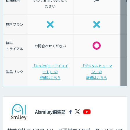
初期費用
すのでお問い合わせく
0円
貴
ださい
無料プラン
無料
お問合わせください
トライアル
「AI suite(エーアイスイ
「デジタルヒューマ
製品リンク
ート)」の
ン」の
詳細はこちら
詳細はこちら
AIsmiley編集部