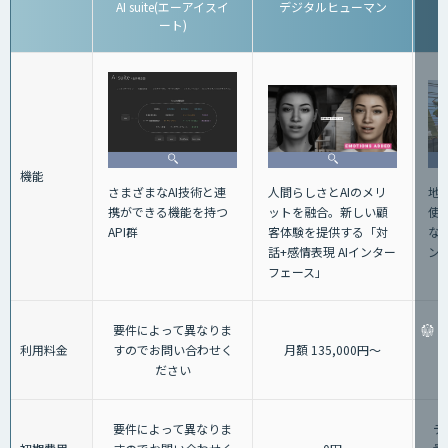
AI suite(エーアイスイ
デジタルヒューマン
ート)
機能
さまざまなAI技術と連
人間らしさとAIのメリ
地
携ができる機能を持つ
ットを融合。新しい顧
使
API群
客体験を提供する「対
な
話+感情表現 AIインター
ン
フェース」
要件によって異なりま
利用料金
すのでお問い合わせく
月額 135,000円〜
ださい
要件によって異なりま
デ