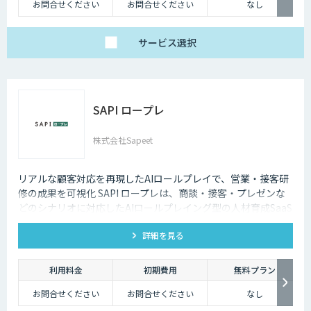
お問合せください
お問合せください
なし
サービス
選択
SAPI ロープレ
株式会社Sapeet
リアルな顧客対応を再現したAIロールプレイで、営業・接客研
修の成果を可視化 SAPI ロープレは、商談・接客・プレゼンな
どのシナリオに対応したAIロールプレイング型の人材育成SaaS
です。 AIアバターとの実践トレーニングと動画フィードバック
詳細を見る
により、新人・中途スタッフの早期戦力化と教育の属人化解消
を支援します。
利用料金
初期費用
無料プラン
お問合せください
お問合せください
なし