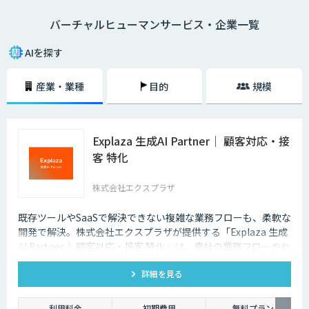
バーチャルヒューマンサービス・企業一覧
AIを探す
産業・業種
目的
規模
Explaza 生成AI Partner｜ 顧客対応・接
客 特化
株式会社エクスプラザ
既存ツールやSaaSで解決できない複雑な業務フローも、柔軟な
開発で解決。株式会社エクスプラザが提供する「Explaza 生成
AI Partner｜ 顧客対応・接客 特化」は、貴社の業務フローやセ
キュリティ基準に合わせて、最適な顧客対応AIシステムを設
詳細を見る
計・構築する「技術パートナー」として、SaaSでは対応できな
い独自データの連携や、既存システムへの組み込みなど、現場
の課題解決にコミットします。
利用料金
初期費用
無料プラン