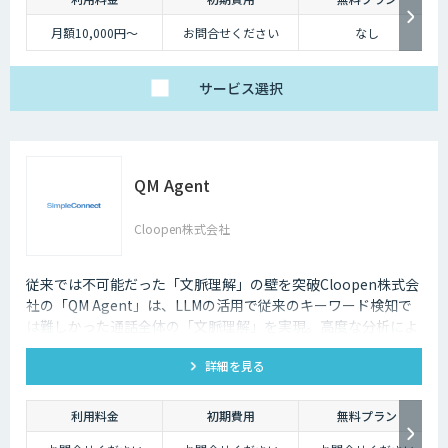
月額10,000円～
お問合せください
なし
サービス
選択
QM Agent
Cloopen株式会社
従来では不可能だった「文脈理解」の壁を突破Cloopen株式会
社の「QM Agent」は、LLMの活用で従来のキーワード検知で
は難しかった通話全体の「文脈理解」を実現。高度な分析によ
り、コンテキストを汲み取った精度の高い品質チェックを可能
詳細を見る
にします。
利用料金
初期費用
無料プラン