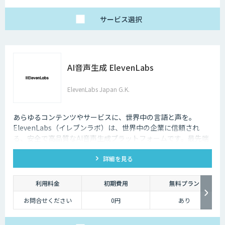
サービス
選択
AI音声生成 ElevenLabs
ElevenLabs Japan G.K.
あらゆるコンテンツやサービスに、世界中の言語と声を。
ElevenLabs（イレブンラボ）は、世界中の企業に信頼され
る、安全で高品質なAI音声生成プラットフォームです。最先端
の技術で自然な音声を生成し、多言語対応やボイスクローニン
詳細を見る
グ機能も、悪用を防ぐ倫理的ガードレールの中で提供します。
利用料金
初期費用
無料プラン
お問合せください
0円
あり