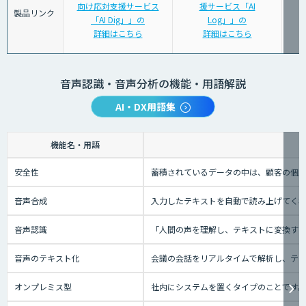
向け応対支援サービス
援サービス「AI
製品リンク
「AI Dig」」の
Log」」の
詳細はこちら
詳細はこちら
音声認識・音声分析の機能・用語解説
AI・DX用語集
機能名・用語
安全性
蓄積されているデータの中は、顧客の個人
音声合成
入力したテキストを自動で読み上げてく
音声認識
「人間の声を理解し、テキストに変換する技
音声のテキスト化
会議の会話をリアルタイムで解析し、テ
オンプレミス型
社内にシステムを置くタイプのことです