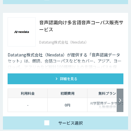
音声認識向け多言語音声コーパス販売サ
ービス
Datatang株式会社（Nexdata）
Datatang株式会社（Nexdata）が提供する「音声認識データ
セット」は、朗読、会話コーパスなどをカバー、アジア、ヨー
ロッパ、アフリカなど総計100種類以上の言語コーパスを保
有、様々な音声認識・合成タスクに対応可能です。
詳細を見る
利用料金
初期費用
無料プラン
AI学習用データサンプ
-
0円
ル無償提供
サービス
選択