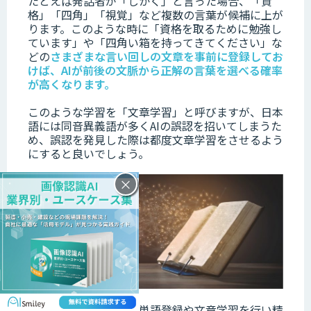
たとえば発話者が「しかく」と言った場合、「資
格」「四角」「視覚」など複数の言葉が候補に上が
ります。このような時に「資格を取るために勉強し
ています」や「四角い箱を持ってきてください」な
どの
さまざまな言い回しの文章を事前に登録してお
けば、AIが前後の文脈から正解の言葉を選べる確率
が高くなります。
このような学習を「文章学習」と呼びますが、日本
語には同音異義語が多くAIの誤認を招いてしまうた
め、誤認を発見した際は都度文章学習をさせるよう
にすると良いでしょう。
×
このように、継続的に単語登録や文章学習を行い精