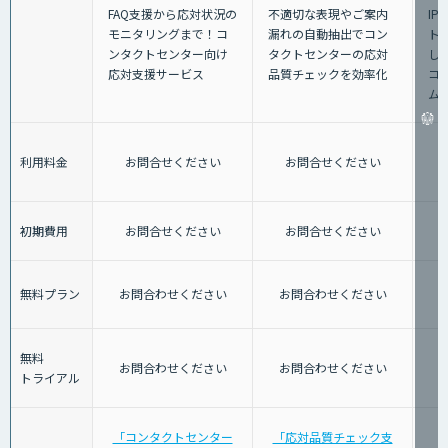
不適切な表現やご案内
FAQ支援から応対状況の
IP
漏れの自動抽出でコン
モニタリングまで！コ
ト
タクトセンターの応対
ンタクトセンター向け
し
品質チェックを効率化
応対支援サービス
コ
ム
利用料金
お問合せください
お問合せください
初期費用
お問合せください
お問合せください
無料プラン
お問合わせください
お問合わせください
無料
お問合わせください
お問合わせください
トライアル
「コンタクトセンター
「応対品質チェック支