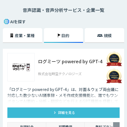
ーの内容、市役所では日本在住の方に書類の記述方法、コールセンターで
音声認識・音声分析サービス・企業一覧
はお客様との通話記録を自動的にテキスト化するなど様々な場面で活用で
きます。
AIを探す
産業・業種
目的
規模
ログミーツ powered by GPT-4
株式会社時空テクノロジーズ
「ログミーツ powered by GPT-4」は、対面＆ウェブ両会議に
対応した数少ないAI議事録・メモ作成支援機能と、誰でもワン
ボタンでAI要約・分析・翻訳などを行えるGPT機能を搭載して
いる、最強会議支援ツールです。
詳細を見る
利用料金
初期費用
無料プラン