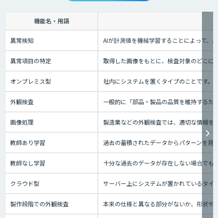
機能名・用語
異常検知
AIが計測値を機械学習することによって、
異常項目の特定
取得した画像をもとに、検査対象のどこに
オンプレミス型
社内にシステムを置くタイプのことです。
外観検査
一般的に「部品・製品の品質を維持するた
画像処理
製造業などの外観検査では、適切な情報を
教師あり学習
過去の蓄積されたデータからパターンを見
教師なし学習
十分な過去のデータが存在しない場合でも
クラウド型
サーバー上にシステムが置かれているタイプの
製作段階での外観検査
本来の仕様と異なる部分がないか、形状や