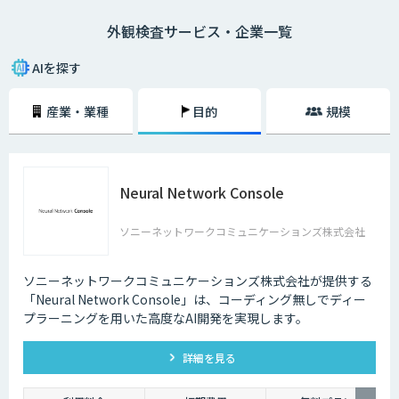
その具体的なシステム構成イメージとしては、まず初めにこれまでの不良
外観検査サービス・企業一覧
画像（もしくは良品画像）などを大量に収集して画像認識モデルの生成を
行います。次に、既存の画像検査機などに対象となる製品の画像を認識さ
せていきます。
AIを探す
そして、画像認識モデルを用いて対象物の画像をAIに判定してもらい、そ
産業・業種
目的
規模
の判定結果を送信していくという流れです。もちろん、異常が見つかれば
即座に察知することができるため、より正確かつスピーディーに外観検査
を進めていくことができます。
Neural Network Console
ソニーネットワークコミュニケーションズ株式会社
ソニーネットワークコミュニケーションズ株式会社が提供する
「Neural Network Console」は、コーディング無しでディー
プラーニングを用いた高度なAI開発を実現します。
詳細を見る