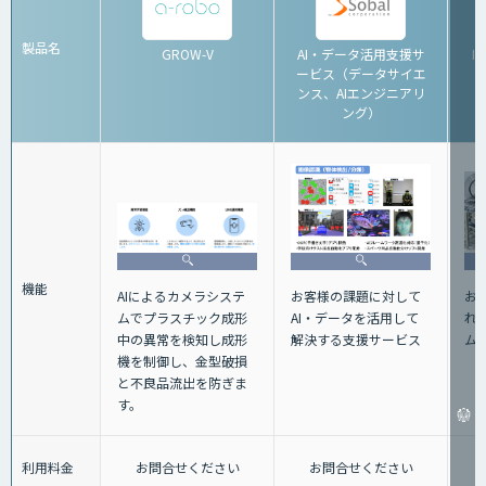
製品名
GROW-V
AI・データ活用支援サ
I
ービス（データサイエ
ンス、AIエンジニアリ
ング）
機能
お
お客様の課題に対して
AIによるカメラシステ
れ
AI・データを活用して
ムでプラスチック成形
ム
解決する支援サービス
中の異常を検知し成形
機を制御し、金型破損
と不良品流出を防ぎま
す。
利用料金
お問合せください
お問合せください