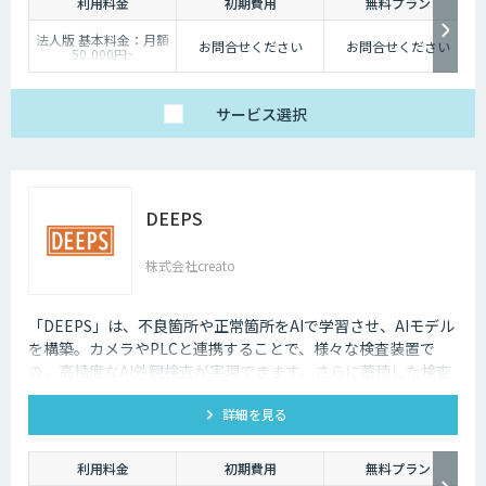
利用料金
初期費用
無料プラン
法人版 基本料金：月額
お問合せください
お問合せください
50,000円~
サービス
選択
DEEPS
株式会社creato
「DEEPS」は、不良箇所や正常箇所をAIで学習させ、AIモデル
を構築。カメラやPLCと連携することで、様々な検査装置で
の、高精度なAI外観検査が実現できます。さらに蓄積した検査
データは傾向分析として活用ができるため、スマート工場化に
詳細を見る
貢献します。
利用料金
初期費用
無料プラン