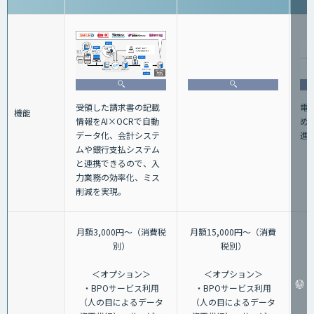
電
受領した請求書の記載
機能
め
情報をAI×OCRで自動
進
データ化、会計システ
ムや銀行支払システム
と連携できるので、入
力業務の効率化、ミス
削減を実現。
月額3,000円～（消費税
月額15,000円～（消費
別）
税別）
＜オプション＞
＜オプション＞
・BPOサービス利用
・BPOサービス利用
（人の目によるデータ
（人の目によるデータ