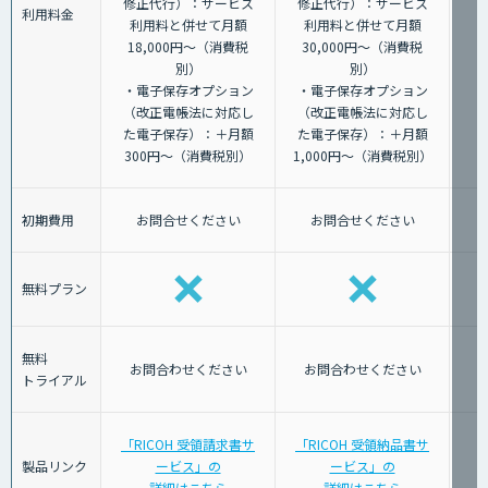
修正代行）：サービス
修正代行）：サービス
利用料金
利用料と併せて月額
利用料と併せて月額
18,000円～（消費税
30,000円～（消費税
別）
別）
・電子保存オプション
・電子保存オプション
（改正電帳法に対応し
（改正電帳法に対応し
た電子保存）：＋月額
た電子保存）：＋月額
300円～（消費税別）
1,000円～（消費税別）
初期費用
お問合せください
お問合せください
無料プラン
無料
お問合わせください
お問合わせください
トライアル
「RICOH 受領請求書サ
「RICOH 受領納品書サ
製品リンク
ービス」の
ービス」の
詳細はこちら
詳細はこちら