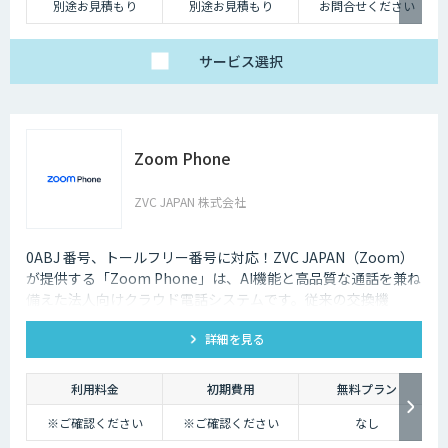
別途お見積もり
別途お見積もり
お問合せください
サービス
選択
Zoom Phone
ZVC JAPAN 株式会社
0ABJ 番号、トールフリー番号に対応！ZVC JAPAN（Zoom）
が提供する「Zoom Phone」は、AI機能と高品質な通話を兼ね
備えた法人向けクラウド電話システムです。従来の交換機
（PBX）を必要としないため、導入や運用にかかるコストを大
詳細を見る
幅に削減できます。
利用料金
初期費用
無料プラン
※ご確認ください
※ご確認ください
なし