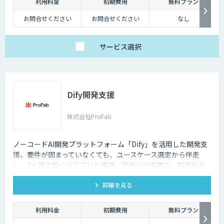
しかし、テレワークを導入した場合には、社内コミュニケーションが難し
利用料金
初期費用
無料プラン
くなってしまうのも事実です。それに加え、業態管理も難しくなってしま
お問合せください
お問合せください
なし
うため、テレワークに不安を感じてしまう企業も少なくないでしょう。
ただ、最近ではテレワークを導入する上で役に立つAIツールも増えてきて
サービス
選択
おり、それらを有効活用すれば、テレワークのデメリットをある程度解消
していくことも可能になります。
Dify開発支援
株式会社ProFab
ノーコードAI開発プラットフォーム「Dify」を活用した開発支
援。要件が固まっていなくても、ユースケース選定から伴走
し、2ヶ月で動くAIアプリを構築。研修との連携で、開発後の
内製化・自走までサポートします。
詳細を見る
利用料金
初期費用
無料プラン