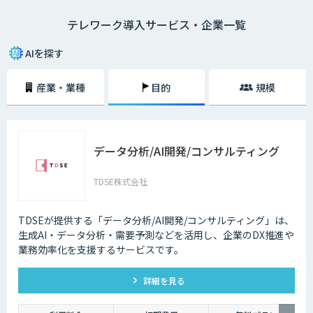
・在宅勤務
テレワーク導入サービス・企業一覧
自宅にいながら、パソコンとインターネット、電話、ファックスなどで会
社と連絡を取る働き方のことを指します。
AIを探す
・モバイルワーク
顧客先や、電車やタクシーなどの移動中に、パソコンやタブレットで作業
産業・業種
目的
規模
をする働き方のことを指します。
・サテライトオフィス勤務
勤務先とは異なるオフィススペースで、パソコンなどを用いて作業をする
働き方のことです。最近ではレンタルオフィスも増加しており、有効活用
データ分析/AI開発/コンサルティング
されるケースも増えてきています。また、都心部に本社を置く企業が郊外
にサテライトオフィスを構えたり、地方に本社を構える企業が都心部にサ
テライトオフィスを構えたりするケースも多くなっています。
TDSE株式会社
2020年3月中旬ごろから、新型コロナウィルスの影響によってテレワーク
を導入する企業が一気に増加しましたが、実はそれ以前からテレワークを
TDSEが提供する「データ分析/AI開発/コンサルティング」は、
導入する企業は少しずつ増加している状況でした。
生成AI・データ分析・需要予測などを活用し、企業のDX推進や
業務効率化を支援するサービスです。
それは、パソコンやスマホといった通信機器のスペックが向上しているか
らです。また、Wi-Fiなどのデータ通信ネットワーク環境が整備され始め、
低価格でネットワークを利用できるようになったことも要因のひとつとい
詳細を見る
えるでしょう。