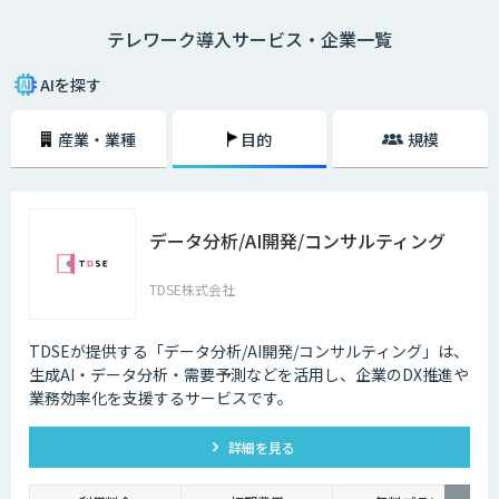
・在宅勤務
テレワーク導入サービス・企業一覧
自宅にいながら、パソコンとインターネット、電話、ファックスなどで会
社と連絡を取る働き方のことを指します。
AIを探す
・モバイルワーク
顧客先や、電車やタクシーなどの移動中に、パソコンやタブレットで作業
産業・業種
目的
規模
をする働き方のことを指します。
・サテライトオフィス勤務
勤務先とは異なるオフィススペースで、パソコンなどを用いて作業をする
働き方のことです。最近ではレンタルオフィスも増加しており、有効活用
データ分析/AI開発/コンサルティング
されるケースも増えてきています。また、都心部に本社を置く企業が郊外
にサテライトオフィスを構えたり、地方に本社を構える企業が都心部にサ
テライトオフィスを構えたりするケースも多くなっています。
TDSE株式会社
2020年3月中旬ごろから、新型コロナウィルスの影響によってテレワーク
を導入する企業が一気に増加しましたが、実はそれ以前からテレワークを
TDSEが提供する「データ分析/AI開発/コンサルティング」は、
導入する企業は少しずつ増加している状況でした。
生成AI・データ分析・需要予測などを活用し、企業のDX推進や
業務効率化を支援するサービスです。
それは、パソコンやスマホといった通信機器のスペックが向上しているか
らです。また、Wi-Fiなどのデータ通信ネットワーク環境が整備され始め、
低価格でネットワークを利用できるようになったことも要因のひとつとい
詳細を見る
えるでしょう。