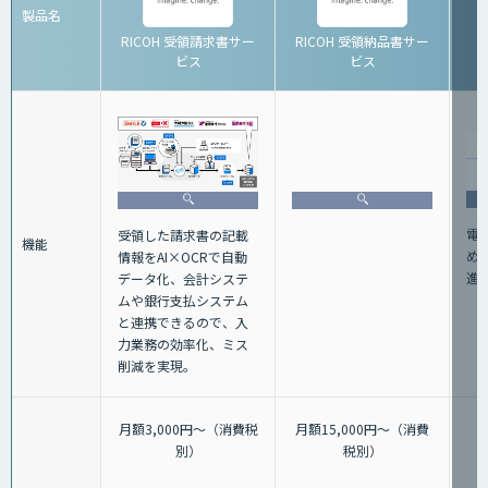
製品名
RICOH 受領請求書サー
RICOH 受領納品書サー
ビス
ビス
電
受領した請求書の記載
機能
め
情報をAI×OCRで自動
進
データ化、会計システ
ムや銀行支払システム
と連携できるので、入
力業務の効率化、ミス
削減を実現。
月額3,000円～（消費税
月額15,000円～（消費
別）
税別）