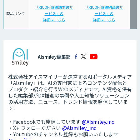
「RICOH 受領請求書サ
「RICOH 受領納品書サ
製品リンク
ービス」の
ービス」の
詳細はこちら
詳細はこちら
AIsmiley編集部
株式会社アイスマイリーが運営するAIポータルメディア
「AIsmiley」は、AIの専門家によるコンテンツ配信と
プロダクト紹介を行うWebメディアです。AI資格を保有
した編集部がDX推進の事例や人工知能ソリューション
の活用方法、ニュース、トレンド情報を発信していま
す。
・Facebookでも発信しています
@AIsmiley.inc
・Xもフォローください
@AIsmiley_inc
・Youtubeのチャンネル登録もお願いいたします