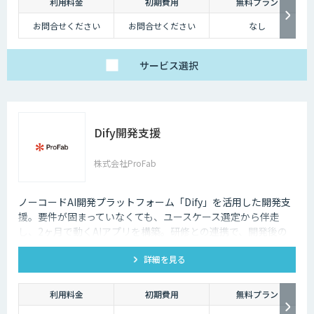
しかし、テレワークを導入した場合には、社内コミュニケーションが難し
利用料金
初期費用
無料プラン
くなってしまうのも事実です。それに加え、業態管理も難しくなってしま
お問合せください
お問合せください
なし
うため、テレワークに不安を感じてしまう企業も少なくないでしょう。
ただ、最近ではテレワークを導入する上で役に立つAIツールも増えてきて
サービス
選択
おり、それらを有効活用すれば、テレワークのデメリットをある程度解消
していくことも可能になります。
Dify開発支援
株式会社ProFab
ノーコードAI開発プラットフォーム「Dify」を活用した開発支
援。要件が固まっていなくても、ユースケース選定から伴走
し、2ヶ月で動くAIアプリを構築。研修との連携で、開発後の
内製化・自走までサポートします。
詳細を見る
利用料金
初期費用
無料プラン