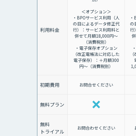
＜オプション＞
・BPOサービス利用（人
・
の目によるデータ修正代
の
利用料金
行）：サービス利用料と
行
併せて月額18,000円～
併
（消費税別）
・電子保存オプション
（改正電帳法に対応した
（
電子保存）：＋月額300
円～（消費税別）
1
初期費用
お問合せください
無料プラン
無料
お問合わせください
トライアル