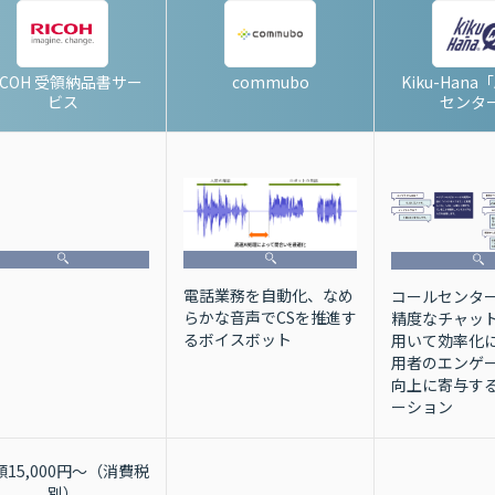
ICOH 受領納品書サー
commubo
Kiku-Hana
ビス
センタ
電話業務を自動化、なめ
コールセンタ
らかな音声でCSを推進す
精度なチャッ
るボイスボット
用いて効率化
用者のエンゲ
向上に寄与する
ーション
額15,000円～（消費税
別）