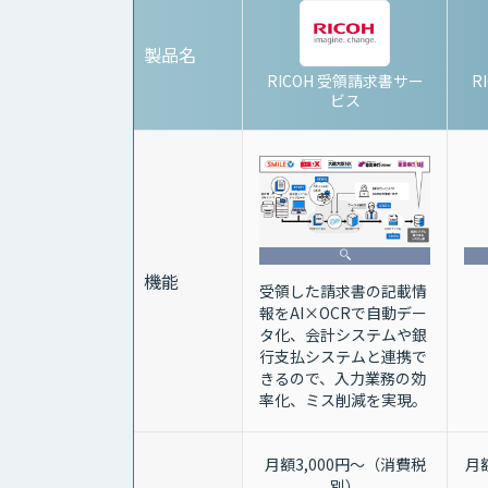
製品名
RICOH 受領請求書サー
R
ビス
機能
受領した請求書の記載情
報をAI×OCRで自動デー
タ化、会計システムや銀
行支払システムと連携で
きるので、入力業務の効
率化、ミス削減を実現。
月額3,000円～（消費税
月
別）