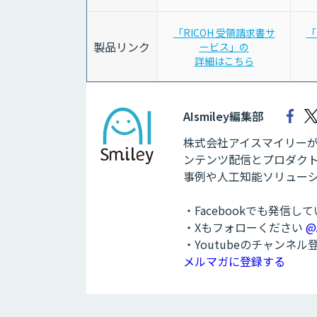
「RICOH 受領請求書サ
「
製品リンク
ービス」の
詳細はこちら
AIsmiley編集部
株式会社アイスマイリーが運
ンテンツ配信とプロダクト
事例や人工知能ソリュー
・Facebookでも発信し
・Xもフォローください
@
・Youtubeのチャンネ
メルマガに登録する