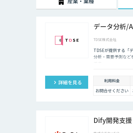
産業・業種
2020年3月中旬ごろから、新型コロナウィルスの影響
それ以前からテレワークを導入する企業は少しずつ増加
データ分析/
それは、パソコンやスマホといった通信機器のスペックが
ワーク環境が整備され始め、低価格でネットワークを利
TDSE株式会社
しかし、テレワークを導入した場合には、社内コミュニ
態管理も難しくなってしまうため、テレワークに不安を
TDSEが提供する「
ただ、最近ではテレワークを導入する上で役に立つAIツ
分析・需要予測など
デメリットをある程度解消していくことも可能になりま
です。
利用料金
詳細を見る
お問合せください
Dify開発支援