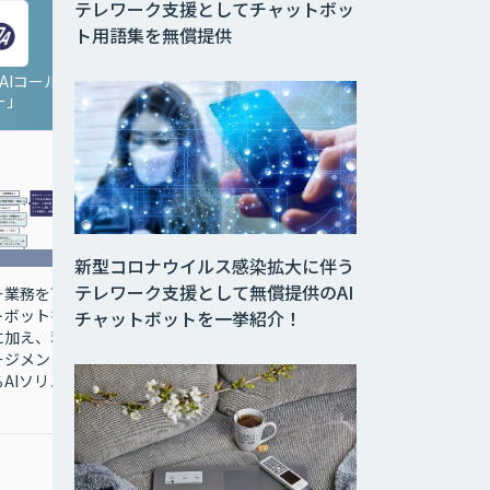
テレワーク支援としてチャットボッ
ト用語集を無償提供
「AIコール
PKSHA AI Helpdesk for
ー」
MS Teams
新型コロナウイルス感染拡大に伴う
テレワーク支援として無償提供のAI
FAQ自動生成機能とAI対
ー業務を高
話エンジンを搭載した、
トボットを
チャットボットを一挙紹介！
Teamsで実現する次世
に加え、利
代AIヘルプデスクサービ
ージメント
ス
AIソリュ