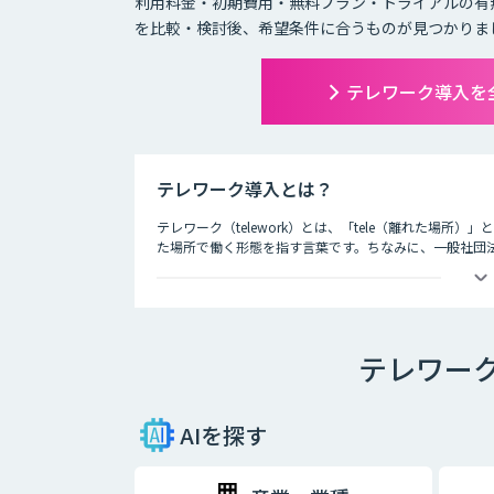
利用料金・初期費用・無料プラン・トライアルの有
を比較・検討後、希望条件に合うものが見つかりま
テレワーク導入を
テレワーク導入とは？
テレワーク（telework）とは、「tele（離れた場所
た場所で働く形態を指す言葉です。ちなみに、一般社団
3つの種類が存在するとされています。それが、以下の3
・在宅勤務
自宅にいながら、パソコンとインターネット、電話、フ
テレワー
・モバイルワーク
顧客先や、電車やタクシーなどの移動中に、パソコンや
・サテライトオフィス勤務
AIを探す
勤務先とは異なるオフィススペースで、パソコンなどを
も増加しており、有効活用されるケースも増えてきてい
スを構えたり、地方に本社を構える企業が都心部にサテ