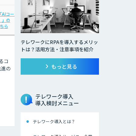
a「AIコール
「PKSHA AI Helpdesk
」」の
for MS Teams」の
ちら
詳細はこちら
テレワークにRPAを導入するメリッ
トは？活用方法・注意事項を紹介
よるコ
もっと見る
推進の
テレワーク導入
導入検討メニュー
テレワーク導入とは？