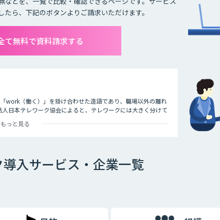
無などを、一覧で比較・確認できるページです。サービス
したら、下記のボタンよりご請求いただけます。
全て無料で資料請求する
）」と「work（働く）」を掛け合わせた造語であり、職場以外の離れ
法人日本テレワーク協会によると、テレワークには大きく分けて
つです。
もっと見る
ァックスなどで会社と連絡を取る働き方のことを指します。
ク導入サービス・企業一覧
タブレットで作業をする働き方のことを指します。
用いて作業をする働き方のことです。最近ではレンタルオフィス
ます。また、都心部に本社を置く企業が郊外にサテライトオフィ
ライトオフィスを構えたりするケースも多くなっています。