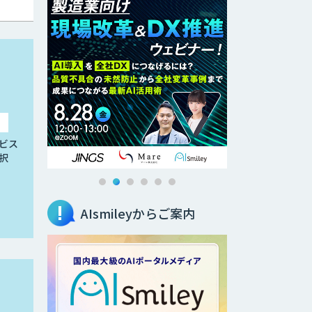
ビス
択
AIsmileyからご案内