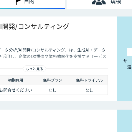
目的
規模
によってテレワークを導入する企業が一気に増加しましたが、実は
している状況でした。
AI開発/コンサルティング
向上しているからです。また、Wi-Fiなどのデータ通信ネット
用できるようになったことも要因のひとつといえるでしょう。
ケーションが難しくなってしまうのも事実です。それに加え、業
感じてしまう企業も少なくないでしょう。
データ分析/AI開発/コンサルティング」は、生成AI・データ
ールも増えてきており、それらを有効活用すれば、テレワークの
を活用し、企業のDX推進や業務効率化を支援するサービス
サー
す。
選
もっと見る
初期費用
無料プラン
無料トライアル
お問合せください
なし
なし