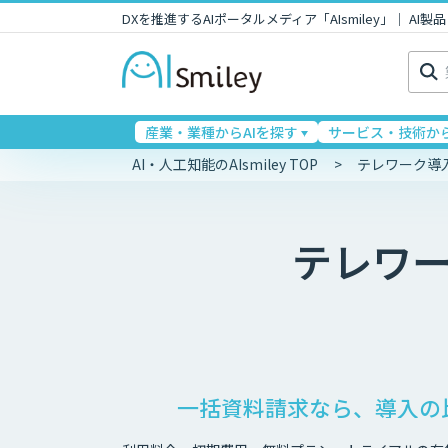
DXを推進するAIポータルメディア「AIsmiley」｜ A
検
索:
産業・業種からAIを探す
サービス・技術から
AI・人工知能のAIsmiley TOP
テレワーク導
テレワ
一括資料請求なら、導入の