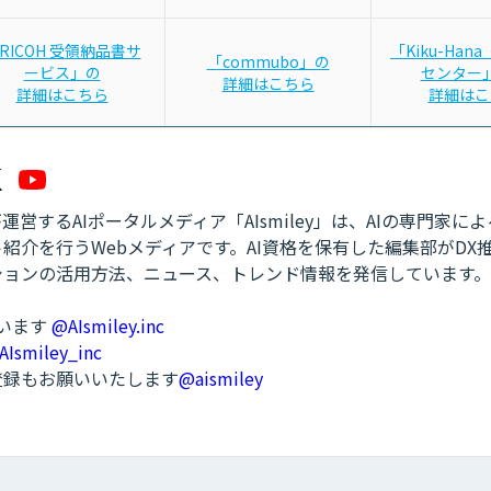
RICOH 受領納品書サ
「Kiku-Han
「commubo」の
ービス」の
センター
詳細はこちら
詳細はこちら
詳細はこ
営するAIポータルメディア「AIsmiley」は、AIの専門家に
紹介を行うWebメディアです。AI資格を保有した編集部がDX
ションの活用方法、ニュース、トレンド情報を発信しています。
ています
@AIsmiley.inc
AIsmiley_inc
ル登録もお願いいたします
@aismiley