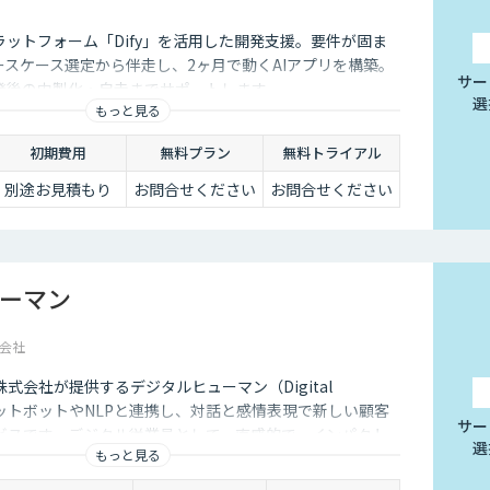
ラットフォーム「Dify」を活用した開発支援。要件が固ま
ースケース選定から伴走し、2ヶ月で動くAIアプリを構築。
サー
発後の内製化・自走までサポートします。
選
もっと見る
初期費用
無料プラン
無料トライアル
別途お見積もり
お問合せください
お問合せください
ーマン
会社
式会社が提供するデジタルヒューマン（Digital
ャットボットやNLPと連携し、対話と感情表現で新しい顧客
サー
ビスです。デジタル従業員として、直感的で、インパクト
選
もっと見る
るサービス創造と顧客体験が提供できます。