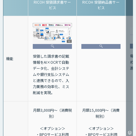
RICOH 受領請求書サー
RICOH 受領納品書サー
ビス
ビス
電
受領した請求書の記載
機能
め
情報をAI×OCRで自動
進
データ化、会計システ
ムや銀行支払システム
と連携できるので、入
力業務の効率化、ミス
削減を実現。
月額3,000円～（消費税
月額15,000円～（消費
別）
税別）
＜オプション＞
＜オプション＞
・BPOサービス利用
・BPOサービス利用