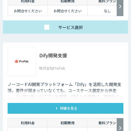
しかし、テレワークを導入した場合には、社内コミュニケーションが難し
利用料金
初期費用
無料プラン
くなってしまうのも事実です。それに加え、業態管理も難しくなってしま
お問合せください
お問合せください
なし
うため、テレワークに不安を感じてしまう企業も少なくないでしょう。
ただ、最近ではテレワークを導入する上で役に立つAIツールも増えてきて
サービス
選択
おり、それらを有効活用すれば、テレワークのデメリットをある程度解消
していくことも可能になります。
Dify開発支援
株式会社ProFab
ノーコードAI開発プラットフォーム「Dify」を活用した開発支
援。要件が固まっていなくても、ユースケース選定から伴走
し、2ヶ月で動くAIアプリを構築。研修との連携で、開発後の
内製化・自走までサポートします。
詳細を見る
利用料金
初期費用
無料プラン