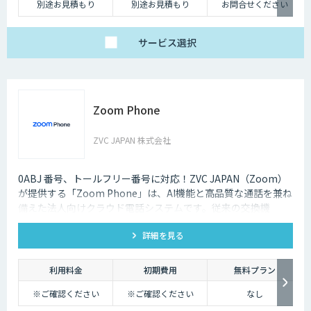
別途お見積もり
別途お見積もり
お問合せください
サービス
選択
Zoom Phone
ZVC JAPAN 株式会社
0ABJ 番号、トールフリー番号に対応！ZVC JAPAN（Zoom）
が提供する「Zoom Phone」は、AI機能と高品質な通話を兼ね
備えた法人向けクラウド電話システムです。従来の交換機
（PBX）を必要としないため、導入や運用にかかるコストを大
詳細を見る
幅に削減できます。
利用料金
初期費用
無料プラン
※ご確認ください
※ご確認ください
なし