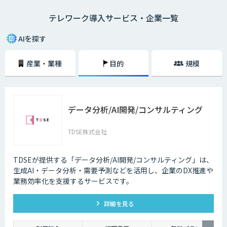
・在宅勤務
テレワーク導入サービス・企業一覧
自宅にいながら、パソコンとインターネット、電話、ファックスなどで会
社と連絡を取る働き方のことを指します。
AIを探す
・モバイルワーク
顧客先や、電車やタクシーなどの移動中に、パソコンやタブレットで作業
産業・業種
目的
規模
をする働き方のことを指します。
・サテライトオフィス勤務
勤務先とは異なるオフィススペースで、パソコンなどを用いて作業をする
働き方のことです。最近ではレンタルオフィスも増加しており、有効活用
データ分析/AI開発/コンサルティング
されるケースも増えてきています。また、都心部に本社を置く企業が郊外
にサテライトオフィスを構えたり、地方に本社を構える企業が都心部にサ
テライトオフィスを構えたりするケースも多くなっています。
TDSE株式会社
2020年3月中旬ごろから、新型コロナウィルスの影響によってテレワーク
を導入する企業が一気に増加しましたが、実はそれ以前からテレワークを
TDSEが提供する「データ分析/AI開発/コンサルティング」は、
導入する企業は少しずつ増加している状況でした。
生成AI・データ分析・需要予測などを活用し、企業のDX推進や
業務効率化を支援するサービスです。
それは、パソコンやスマホといった通信機器のスペックが向上しているか
らです。また、Wi-Fiなどのデータ通信ネットワーク環境が整備され始め、
低価格でネットワークを利用できるようになったことも要因のひとつとい
詳細を見る
えるでしょう。