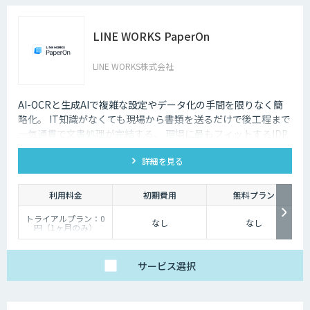
LINE WORKS PaperOn
LINE WORKS株式会社
AI-OCRと生成AIで複雑な設定やデータ化の手間を限りなく簡
略化。 IT知識がなくても現場から書類を送るだけで後工程まで
一気通貫で文書処理が完結する、 現場に最もフィットするIDP
ソリューションです。
詳細を見る
利用料金
初期費用
無料プラン
トライアルプラン：0
なし
なし
円（1ヶ月のみ）
ライトプラン：30,000
円/月（読み取り回数上
限800回）
スタンダード：50,000
サービス
選択
円/月（読み取り回数上
限2,000回）
アドバンスト：
100,000円/月（読み取
り回数上限5,000回）