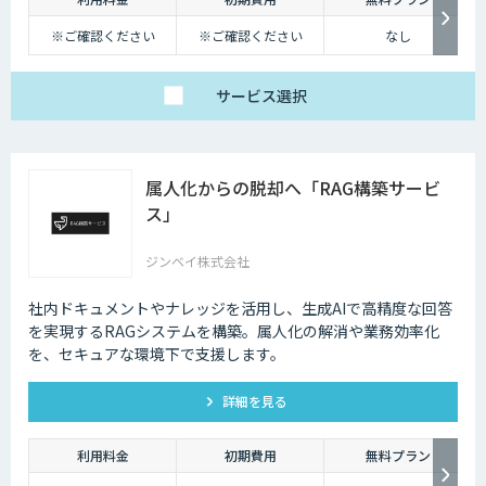
しかし、テレワークを導入した場合には、社内コミュニケーションが難し
くなってしまうのも事実です。それに加え、業態管理も難しくなってしま
※ご確認ください
※ご確認ください
なし
うため、テレワークに不安を感じてしまう企業も少なくないでしょう。
ただ、最近ではテレワークを導入する上で役に立つAIツールも増えてきて
サービス
選択
おり、それらを有効活用すれば、テレワークのデメリットをある程度解消
していくことも可能になります。
属人化からの脱却へ「RAG構築サービ
ス」
ジンベイ株式会社
社内ドキュメントやナレッジを活用し、生成AIで高精度な回答
を実現するRAGシステムを構築。属人化の解消や業務効率化
を、セキュアな環境下で支援します。
詳細を見る
利用料金
初期費用
無料プラン