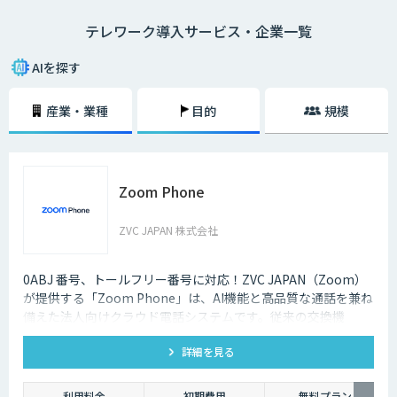
・在宅勤務
テレワーク導入サービス・企業一覧
自宅にいながら、パソコンとインターネット、電話、ファックスなどで会
社と連絡を取る働き方のことを指します。
AIを探す
・モバイルワーク
顧客先や、電車やタクシーなどの移動中に、パソコンやタブレットで作業
産業・業種
目的
規模
をする働き方のことを指します。
・サテライトオフィス勤務
勤務先とは異なるオフィススペースで、パソコンなどを用いて作業をする
働き方のことです。最近ではレンタルオフィスも増加しており、有効活用
Zoom Phone
されるケースも増えてきています。また、都心部に本社を置く企業が郊外
にサテライトオフィスを構えたり、地方に本社を構える企業が都心部にサ
テライトオフィスを構えたりするケースも多くなっています。
ZVC JAPAN 株式会社
2020年3月中旬ごろから、新型コロナウィルスの影響によってテレワーク
を導入する企業が一気に増加しましたが、実はそれ以前からテレワークを
0ABJ 番号、トールフリー番号に対応！ZVC JAPAN（Zoom）
導入する企業は少しずつ増加している状況でした。
が提供する「Zoom Phone」は、AI機能と高品質な通話を兼ね
備えた法人向けクラウド電話システムです。従来の交換機
それは、パソコンやスマホといった通信機器のスペックが向上しているか
（PBX）を必要としないため、導入や運用にかかるコストを大
らです。また、Wi-Fiなどのデータ通信ネットワーク環境が整備され始め、
低価格でネットワークを利用できるようになったことも要因のひとつとい
詳細を見る
幅に削減できます。
えるでしょう。
利用料金
初期費用
無料プラン