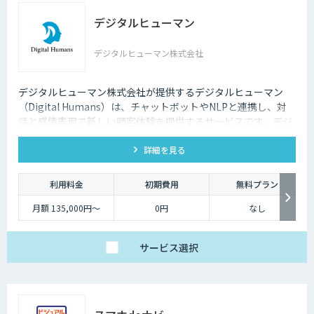
※上記は年額契約の価
格です。
デジタルヒューマン
デジタルヒューマン株式会社
デジタルヒューマン株式会社が提供するデジタルヒューマン
（Digital Humans）は、チャットボットやNLPと連携し、対
話と感情表現で新しい顧客体験を提供するサービスです。デジ
タル従業員として、直感的で、インパクトがあり、競争力があ
詳細を見る
るサービス創造と顧客体験が提供できます。
利用料金
初期費用
無料プラン
月額 135,000円〜
0円
なし
サービス
選択