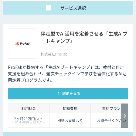
サービス
選択
伴走型でAI活用を定着させる「生成AIブ
ートキャンプ」
株式会社ProFab
ProFabが提供する「生成AIブートキャンプ」は、教材と伴走
支援を組み合わせ、週次チェックインで学びを習慣化するAI活
用定着プログラムです。
詳細を見る
利用料金
初期費用
無料プラン
2ヶ月20万円/人〜
別途お見積もり
お問合せください
※最小催行人数5名〜
※対象ツールやカスタ
マイズ有無により料金
は変動