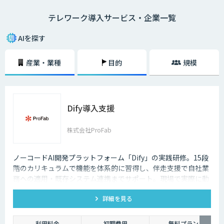
・在宅勤務
テレワーク導入サービス・企業一覧
自宅にいながら、パソコンとインターネット、電話、ファックスなどで会
社と連絡を取る働き方のことを指します。
AIを探す
・モバイルワーク
顧客先や、電車やタクシーなどの移動中に、パソコンやタブレットで作業
産業・業種
目的
規模
をする働き方のことを指します。
・サテライトオフィス勤務
勤務先とは異なるオフィススペースで、パソコンなどを用いて作業をする
働き方のことです。最近ではレンタルオフィスも増加しており、有効活用
Dify導入支援
されるケースも増えてきています。また、都心部に本社を置く企業が郊外
にサテライトオフィスを構えたり、地方に本社を構える企業が都心部にサ
テライトオフィスを構えたりするケースも多くなっています。
株式会社ProFab
2020年3月中旬ごろから、新型コロナウィルスの影響によってテレワーク
を導入する企業が一気に増加しましたが、実はそれ以前からテレワークを
ノーコードAI開発プラットフォーム「Dify」の実践研修。15段
導入する企業は少しずつ増加している状況でした。
階のカリキュラムで機能を体系的に習得し、伴走支援で自社業
務への適用・既存システム連携までサポート。現場で実際に動
それは、パソコンやスマホといった通信機器のスペックが向上しているか
くAIツールを自分たちで作れる状態を目指します。
らです。また、Wi-Fiなどのデータ通信ネットワーク環境が整備され始め、
低価格でネットワークを利用できるようになったことも要因のひとつとい
詳細を見る
えるでしょう。
利用料金
初期費用
無料プラン