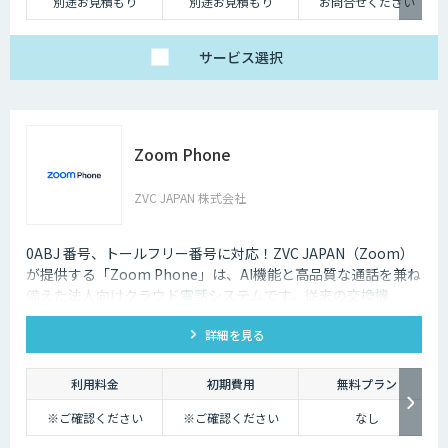
別途お見積もり
別途お見積もり
お問合せください
サービス
選択
Zoom Phone
ZVC JAPAN 株式会社
0ABJ 番号、トールフリー番号に対応！ZVC JAPAN（Zoom）
が提供する「Zoom Phone」は、AI機能と高品質な通話を兼ね
備えた法人向けクラウド電話システムです。従来の交換機
（PBX）を必要としないため、導入や運用にかかるコストを大
詳細を見る
幅に削減できます。
利用料金
初期費用
無料プラン
※ご確認ください
※ご確認ください
なし