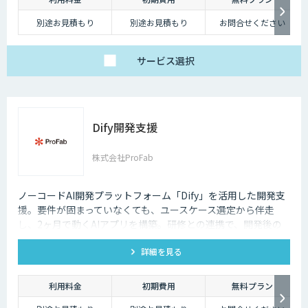
しかし、テレワークを導入した場合には、社内コミュニケーションが難し
くなってしまうのも事実です。それに加え、業態管理も難しくなってしま
別途お見積もり
別途お見積もり
お問合せください
うため、テレワークに不安を感じてしまう企業も少なくないでしょう。
ただ、最近ではテレワークを導入する上で役に立つAIツールも増えてきて
サービス
選択
おり、それらを有効活用すれば、テレワークのデメリットをある程度解消
していくことも可能になります。
Dify開発支援
株式会社ProFab
ノーコードAI開発プラットフォーム「Dify」を活用した開発支
援。要件が固まっていなくても、ユースケース選定から伴走
し、2ヶ月で動くAIアプリを構築。研修との連携で、開発後の
内製化・自走までサポートします。
詳細を見る
利用料金
初期費用
無料プラン