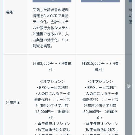
電
受領した請求書の記載
機能
め
情報をAI×OCRで自動
進
データ化、会計システ
ムや銀行支払システム
と連携できるので、入
力業務の効率化、ミス
削減を実現。
月額3,000円～（消費税
月額15,000円～（消費
別）
税別）
＜オプション＞
＜オプション＞
・BPOサービス利用
・BPOサービス利用
（人の目によるデータ
（人の目によるデータ
修正代行）：サービス
修正代行）：サービス
利用料金
利用料と併せて月額
利用料と併せて月額
18,000円～（消費税
30,000円～（消費税
別）
別）
・電子保存オプション
・電子保存オプション
（改正電帳法に対応し
（改正電帳法に対応し