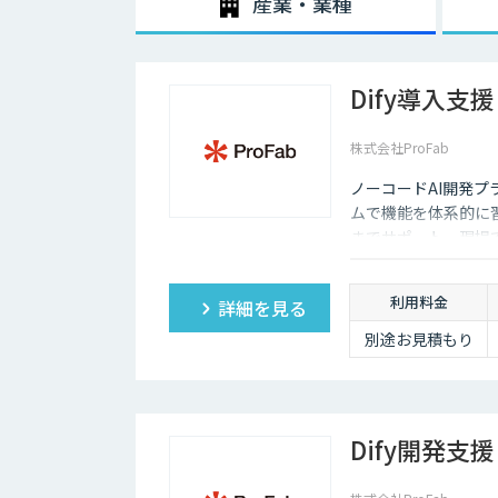
産業・業種
2020年3月中旬ごろから、新型コロナウィルスの影響
それ以前からテレワークを導入する企業は少しずつ増加
Dify導入支援
それは、パソコンやスマホといった通信機器のスペックが
ワーク環境が整備され始め、低価格でネットワークを利
株式会社ProFab
しかし、テレワークを導入した場合には、社内コミュニ
態管理も難しくなってしまうため、テレワークに不安を
ノーコードAI開発プ
ただ、最近ではテレワークを導入する上で役に立つAIツ
ムで機能を体系的に
デメリットをある程度解消していくことも可能になりま
までサポート。現場
す。
利用料金
詳細を見る
別途お見積もり
Dify開発支援