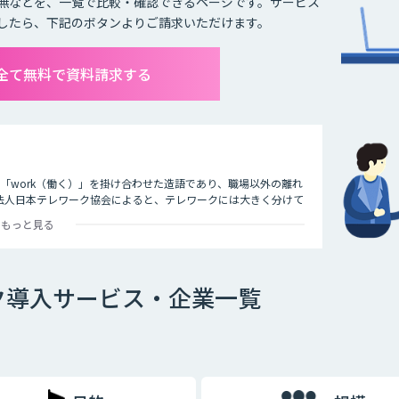
無などを、一覧で比較・確認できるページです。サービス
したら、下記のボタンよりご請求いただけます。
全て無料で資料請求する
）」と「work（働く）」を掛け合わせた造語であり、職場以外の離れ
法人日本テレワーク協会によると、テレワークには大きく分けて
つです。
もっと見る
ァックスなどで会社と連絡を取る働き方のことを指します。
ク導入サービス・企業一覧
タブレットで作業をする働き方のことを指します。
用いて作業をする働き方のことです。最近ではレンタルオフィス
ます。また、都心部に本社を置く企業が郊外にサテライトオフィ
ライトオフィスを構えたりするケースも多くなっています。