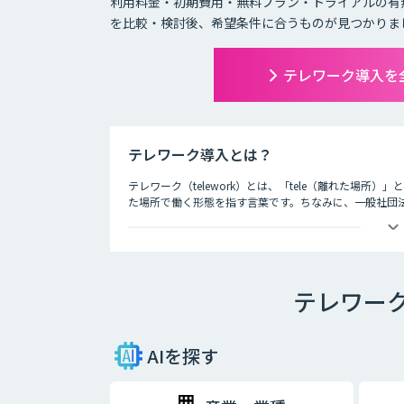
利用料金・初期費用・無料プラン・トライアルの有
を比較・検討後、希望条件に合うものが見つかりま
テレワーク導入を
テレワーク導入とは？
テレワーク（telework）とは、「tele（離れた場所
た場所で働く形態を指す言葉です。ちなみに、一般社団
3つの種類が存在するとされています。それが、以下の3
・在宅勤務
自宅にいながら、パソコンとインターネット、電話、フ
テレワー
・モバイルワーク
顧客先や、電車やタクシーなどの移動中に、パソコンや
・サテライトオフィス勤務
AIを探す
勤務先とは異なるオフィススペースで、パソコンなどを
も増加しており、有効活用されるケースも増えてきてい
スを構えたり、地方に本社を構える企業が都心部にサテ