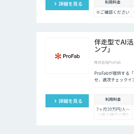
利用料金
詳細を見る
※ご確認ください
伴走型でAI
ンプ」
株式会社ProFab
ProFabが提供す
せ、週次チェックイ
利用料金
詳細を見る
2ヶ月20万円/人〜
※最小催行人数5
名〜
※対象ツールやカ
スタマイズ有無に