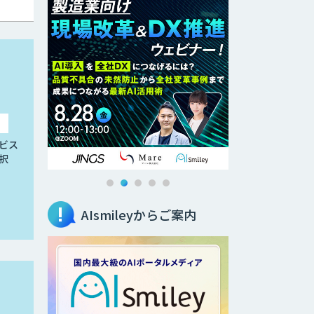
ビス
択
AIsmileyからご案内