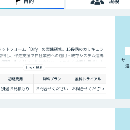
目的
規模
によってテレワークを導入する企業が一気に増加しましたが、実は
している状況でした。
向上しているからです。また、Wi-Fiなどのデータ通信ネット
用できるようになったことも要因のひとつといえるでしょう。
ケーションが難しくなってしまうのも事実です。それに加え、業
感じてしまう企業も少なくないでしょう。
ラットフォーム「Dify」の実践研修。15段階のカリキュラ
ールも増えてきており、それらを有効活用すれば、テレワークの
習得し、伴走支援で自社業務への適用・既存システム連携
サー
す。
で実際に動くAIツールを自分たちで作れる状態を目指しま
選
もっと見る
初期費用
無料プラン
無料トライアル
別途お見積もり
お問合せください
お問合せください