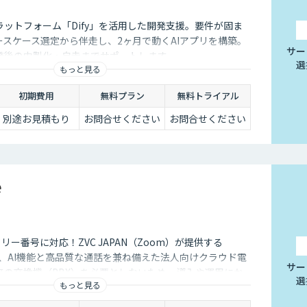
ラットフォーム「Dify」を活用した開発支援。要件が固ま
ースケース選定から伴走し、2ヶ月で動くAIアプリを構築。
サー
発後の内製化・自走までサポートします。
選
もっと見る
初期費用
無料プラン
無料トライアル
別途お見積もり
お問合せください
お問合せください
e
フリー番号に対応！ZVC JAPAN（Zoom）が提供する
e」は、AI機能と高品質な通話を兼ね備えた法人向けクラウド電
サー
来の交換機（PBX）を必要としないため、導入や運用にか
選
もっと見る
削減できます。