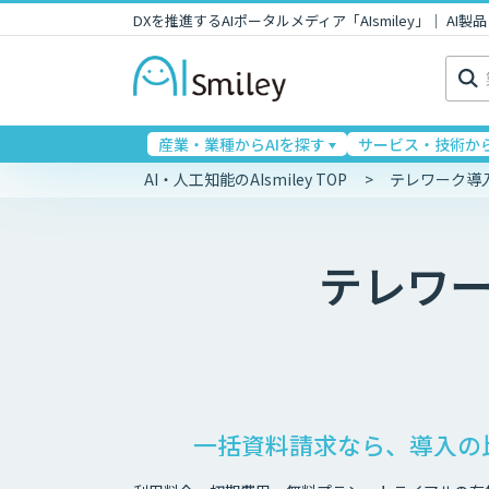
DXを推進するAIポータルメディア「AIsmiley」｜ A
検
索:
産業・業種からAIを探す
サービス・技術から
AI・人工知能のAIsmiley TOP
テレワーク導
テレワ
一括資料請求なら、導入の