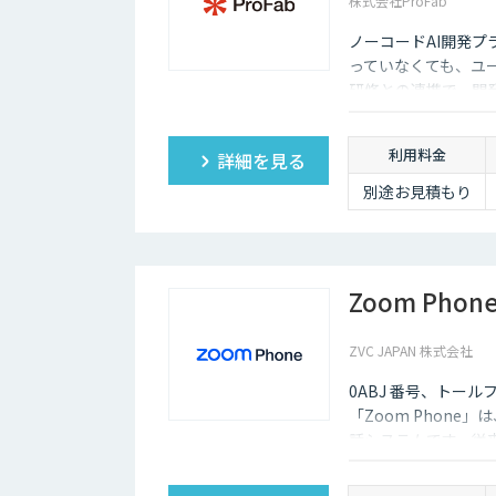
株式会社ProFab
ノーコードAI開発プ
っていなくても、ユ
研修との連携で、開
利用料金
詳細を見る
別途お見積もり
Zoom Phon
ZVC JAPAN 株式会社
0ABJ 番号、トール
「Zoom Phon
話システムです。従
かるコストを大幅に