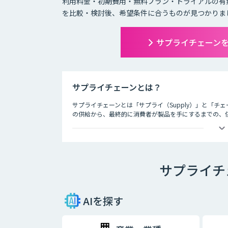
利用料金・初期費用・無料プラン・トライアルの有
を比較・検討後、希望条件に合うものが見つかりま
サプライチェーン
サプライチェーンとは？
サプライチェーンとは「サプライ（Supply）」と「チ
の供給から、最終的に消費者が製品を手にするまでの、
してサプライチェーンと呼びます。
SCM (Supply Chain Management) とは
ー (消費者) の元に届くまでの一連の流れ、サプライ
す。AI・人工知能の発展はSCMの動きを加速させました
サプライチ
ます。工場や倉庫では良品と不良品の検知、店舗ではAI
置をAIが提案します。
サプライチェーンAI製品・サービスにはツールによって
AIを探す
か、どんな結果を実現したいのかという観点から、それ