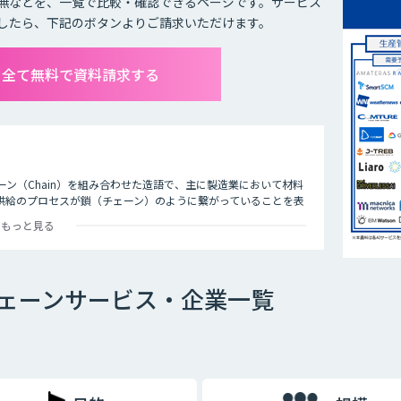
無などを、一覧で比較・確認できるページです。サービス
したら、下記のボタンよりご請求いただけます。
を全て無料で資料請求する
ェーン（Chain）を組み合わせた造語で、主に製造業において材料
供給のプロセスが鎖（チェーン）のように繋がっていることを表
もっと見る
、原材料の調達から工場での製造、物流、店舗、など各拠点を経てエンドユーザ
チェーン全体を捉えて情報を共有、連携し、最適化を図る経営手法で
。AIは需要や売上の予測をはじめ、さまざまなシーンで活用でき
ェーンサービス・企業一覧
カメラを設置して来客者を分析。最適な商品陳列や適切な人材配
機能や実現できる内容に違いがありますので、自社の課題は何
ぞれのツールの違いを充分に比較検討することが重要です。