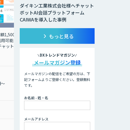
ダイキン工業株式会社様へチャット
ボットAI会話プラットフォーム
CAIWAを導入した事例
1,500
画像認識 AI技術を活用し
もっと見る
用可能 使
て、お手元の写真などか
「チャットプ
ら類似または同一画像を
検索して目的の商品を見
DXトレンドマガジン
つけ出すことが可能
メールマガジン登録
メールマガジンの配信をご希望の方は、下
記フォームよりご登録ください。登録無料
円～
月額 500,000円〜
です。
お名前 - 姓・名
1,000,000円〜
メールアドレス
お問合わせください