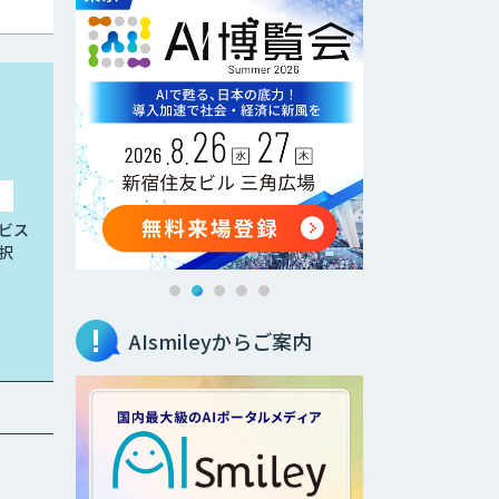
ビス
択
AIsmileyからご案内