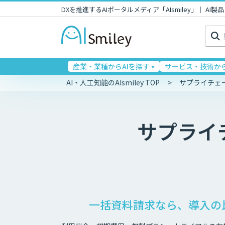
DXを推進するAIポータルメディア「AIsmiley」｜ A
検
索:
産業・業種からAIを探す
サービス・技術から
AI・人工知能のAIsmiley TOP
サプライチェ
サプライ
一括資料請求なら、導入の