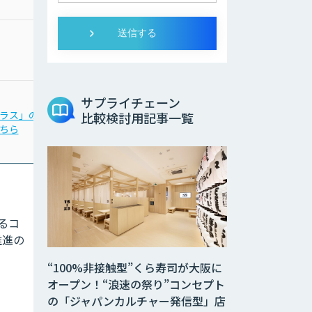
お問合わせください
サプライチェーン
「Third AI レコメンドア
ラス」の
比較検討用記事一覧
イ」の
ちら
詳細はこちら
よるコ
推進の
“100%非接触型”くら寿司が大阪に
オープン！“浪速の祭り”コンセプト
の「ジャパンカルチャー発信型」店