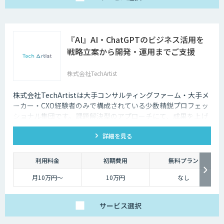
『AI』AI・ChatGPTのビジネス活用を
戦略立案から開発・運用までご支援
株式会社TechArtist
株式会社TechArtistは大手コンサルティングファーム・大手メ
ーカー・CXO経験者のみで構成されている少数精鋭プロフェッ
ショナル集団です。課題解決型のアプローチにて、成果を上げ
るソリューションを『高速』『高品質』『低予算』でご提供可
詳細を見る
能です。
利用料金
初期費用
無料プラン
月10万円〜
10万円
なし
サービス
選択