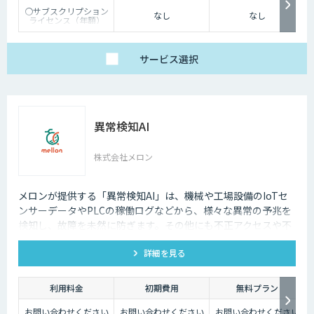
〇サブスクリプション
なし
なし
ライセンス（年額）
価格：オープン価格
※ライセンス価格はお
問い合わせください。
サービス
選択
※使用するPC1台あた
りに１ライセンスが必
要です。
※伴走サポート、初期
構築支援、PoC支援な
どもオプションサービ
スとしてご提供可能で
異常検知AI
す。
株式会社メロン
メロンが提供する「異常検知AI」は、機械や工場設備のIoTセ
ンサーデータやPLCの稼働ログなどから、様々な異常の予兆を
検知し、故障を未然に防ぎます。その他にも不正アクセスや不
正取引の検出といったサイバーセキュリティにも活用可能で
詳細を見る
す。
利用料金
初期費用
無料プラン
お問い合わせください
お問い合わせください
お問い合わせください