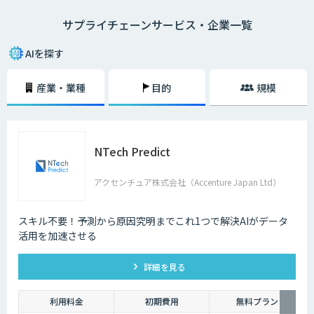
造、物流、店舗、など各拠点を経てエンドユーザー (消費者) の元に届くま
サプライチェーンサービス・企業一覧
での一連の流れ、サプライチェーン全体を捉えて情報を共有、連携し、最
適化を図る経営手法です。AI・人工知能の発展はSCMの動きを加速させま
した。AIは需要や売上の予測をはじめ、さまざまなシーンで活用できま
AIを探す
す。工場や倉庫では良品と不良品の検知、店舗ではAIカメラを設置して来
客者を分析。最適な商品陳列や適切な人材配置をAIが提案します。
産業・業種
目的
規模
サプライチェーンAI製品・サービスにはツールによって機能や実現できる
内容に違いがありますので、自社の課題は何か、どんな結果を実現したい
のかという観点から、それぞれのツールの違いを充分に比較検討すること
が重要です。
NTech Predict
アクセンチュア株式会社（Accenture Japan Ltd）
スキル不要！予測から原因究明までこれ1つで解決AIがデータ
活用を加速させる
詳細を見る
利用料金
初期費用
無料プラン