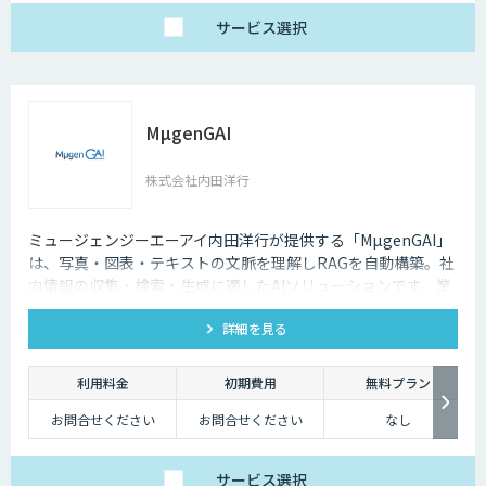
サービス
選択
MµgenGAI
株式会社内田洋行
ミュージェンジーエーアイ内田洋行が提供する「MµgenGAI」
は、写真・図表・テキストの文脈を理解しRAGを自動構築。社
内情報の収集・検索・生成に適したAIソリューションです。業
種を問わず業務効率とナレッジ活用を支援します。
詳細を見る
利用料金
初期費用
無料プラン
お問合せください
お問合せください
なし
サービス
選択