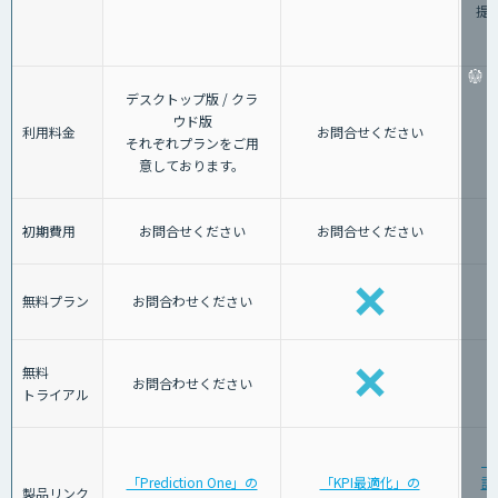
提
デスクトップ版 / クラ
ウド版
利用料金
お問合せください
それぞれプランをご用
意しております。
初期費用
お問合せください
お問合せください
無料プラン
お問合わせください
無料
お問合わせください
トライアル
「
「Prediction One」の
「KPI最適化」の
計
製品リンク