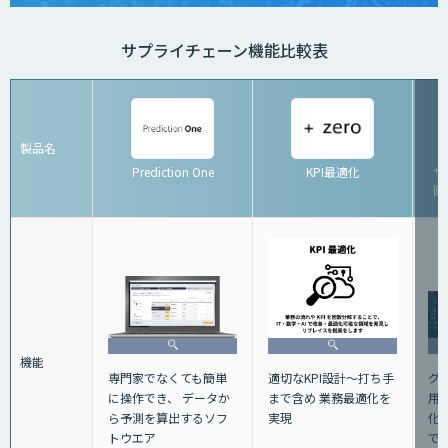
サプライチェーン機能比較表
製品名
Prediction One
KPI最適化
サ
画
機能
グ
適切なKPI設計～打ち手
専門家でなくても簡単
用
まで含め 業務最適化を
に操作でき、 データか
化
実現
ら予測を算出するソフ
で
トウエア