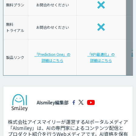
無料プラン
お問合わせください
無料
お問合わせください
トライアル
「
「Prediction One」の
「KPI最適化」の
計
製品リンク
詳細はこちら
詳細はこちら
AIsmiley編集部
株式会社アイスマイリーが運営するAIポータルメディア
「AIsmiley」は、AIの専門家によるコンテンツ配信と
プロダクト紹介を行うWebメディアです。AI資格を保有