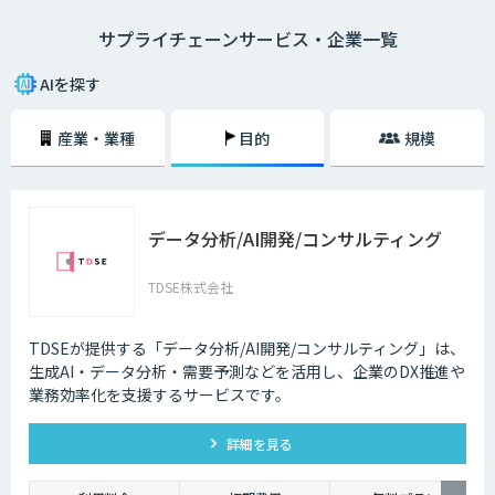
造、物流、店舗、など各拠点を経てエンドユーザー (消費者) の元に届くま
サプライチェーンサービス・企業一覧
での一連の流れ、サプライチェーン全体を捉えて情報を共有、連携し、最
適化を図る経営手法です。AI・人工知能の発展はSCMの動きを加速させま
した。AIは需要や売上の予測をはじめ、さまざまなシーンで活用できま
AIを探す
す。工場や倉庫では良品と不良品の検知、店舗ではAIカメラを設置して来
客者を分析。最適な商品陳列や適切な人材配置をAIが提案します。
産業・業種
目的
規模
サプライチェーンAI製品・サービスにはツールによって機能や実現できる
内容に違いがありますので、自社の課題は何か、どんな結果を実現したい
のかという観点から、それぞれのツールの違いを充分に比較検討すること
が重要です。
データ分析/AI開発/コンサルティング
TDSE株式会社
TDSEが提供する「データ分析/AI開発/コンサルティング」は、
生成AI・データ分析・需要予測などを活用し、企業のDX推進や
業務効率化を支援するサービスです。
詳細を見る