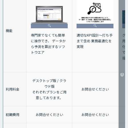
機能
グ
適切なKPI設計～打ち手
専門家でなくても簡単
用
まで含め 業務最適化を
に操作でき、 データか
化
実現
ら予測を算出するソフ
で
トウエア
提
デスクトップ版 / クラ
ウド版
利用料金
お問合せください
それぞれプランをご用
意しております。
初期費用
お問合せください
お問合せください