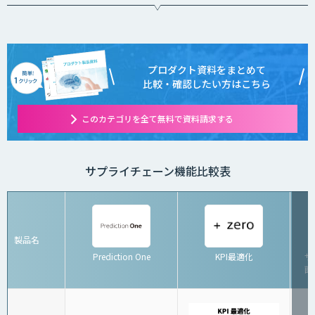
プロダクト資料をまとめて
比較・確認したい方はこちら
このカテゴリを全て無料で資料請求する
サプライチェーン機能比較表
製品名
Prediction One
KPI最適化
サ
画