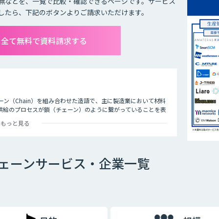
無などを、一覧で比較・確認できるページです。サービス
したら、下記のボタンよりご請求いただけます。
を全て無料で資料請求する
ェーン（Chain）を組み合わせた造語で、主に製造業において材料
供給のプロセスが鎖（チェーン）のように繋がっていることを表
もっと見る
、原材料の調達から工場での製造、物流、店舗、など各拠点を経てエンドユーザ
チェーン全体を捉えて情報を共有、連携し、最適化を図る経営手法で
。AIは需要や売上の予測をはじめ、さまざまなシーンで活用でき
ェーンサービス・企業一覧
カメラを設置して来客者を分析。最適な商品陳列や適切な人材配
機能や実現できる内容に違いがありますので、自社の課題は何
ぞれのツールの違いを充分に比較検討することが重要です。