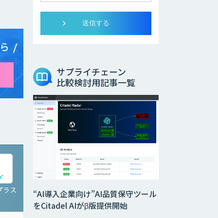
ら
サプライチェーン
比較検討用記事一覧
プラス
Third AI レコメンドア
“AI導入企業向け”AI品質保守ツール
イ
をCitadel AIがβ版提供開始