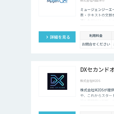
株式会社内田洋行
ミュージェンジーエー
表・テキストの文脈
適したAIソリュー
ます。
利用料金
詳細を見る
お問合せください
DXセカンド
株式会社M2DS
株式会社M2DSが提
や、これからスター
況を客観的に診断・