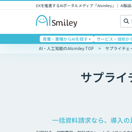
DXを推進するAIポータルメディア「AIsmiley」｜ A
検
索:
産業・業種からAIを探す
サービス・技術から
AI・人工知能のAIsmiley TOP
サプライチェ
サプライ
一括資料請求なら、導入の