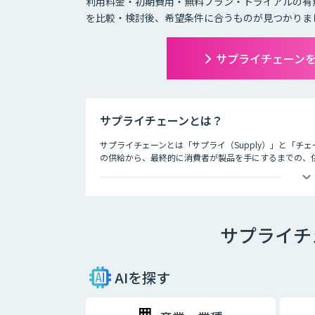
利用料金・初期費用・無料プラン・トライアルの有
を比較・検討後、希望条件に合うものが見つかりま
サプライチェーン
サプライチェーンとは？
サプライチェーンとは「サプライ（Supply）」と「チ
の供給から、最終的に消費者が製品を手にするまでの、
してサプライチェーンと呼びます。
SCM (Supply Chain Management) とは
ー (消費者) の元に届くまでの一連の流れ、サプライ
す。AI・人工知能の発展はSCMの動きを加速させました
サプライチ
ます。工場や倉庫では良品と不良品の検知、店舗ではAI
置をAIが提案します。
サプライチェーンAI製品・サービスにはツールによって
AIを探す
か、どんな結果を実現したいのかという観点から、それ