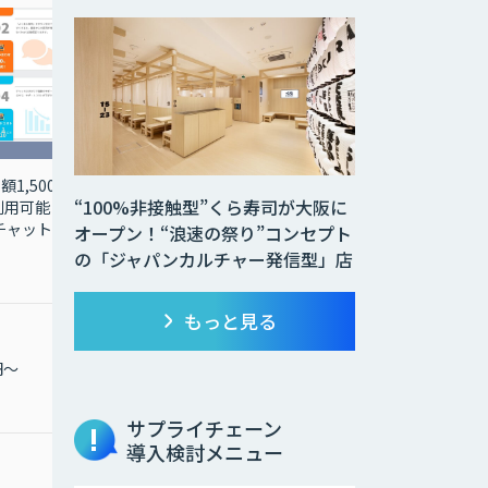
1,500
画像認識 AI技術を活用し
“100%非接触型”くら寿司が大阪に
用可能 使
て、お手元の写真などか
「チャットプ
ら類似または同一画像を
オープン！“浪速の祭り”コンセプト
検索して目的の商品を見
の「ジャパンカルチャー発信型」店
つけ出すことが可能
もっと見る
円～
月額 500,000円〜
サプライチェーン
導入検討メニュー
1,000,000円〜