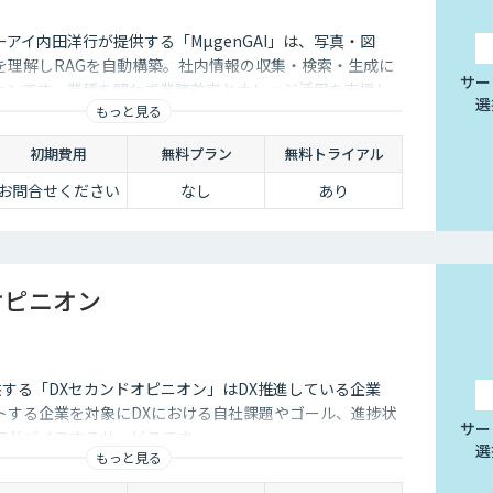
アイ内田洋行が提供する「MµgenGAI」は、写真・図
を理解しRAGを自動構築。社内情報の収集・検索・生成に
サー
ションです。業種を問わず業務効率とナレッジ活用を支援し
選
もっと見る
初期費用
無料プラン
無料トライアル
お問合せください
なし
あり
オピニオン
供する「DXセカンドオピニオン」はDX推進している企業
トする企業を対象にDXにおける自社課題やゴール、進捗状
サー
アドバイスするサービスです
選
もっと見る