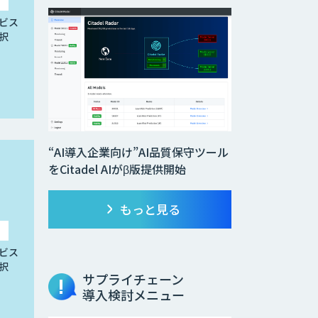
ビス
択
“AI導入企業向け”AI品質保守ツール
をCitadel AIがβ版提供開始
もっと見る
ビス
択
サプライチェーン
導入検討メニュー