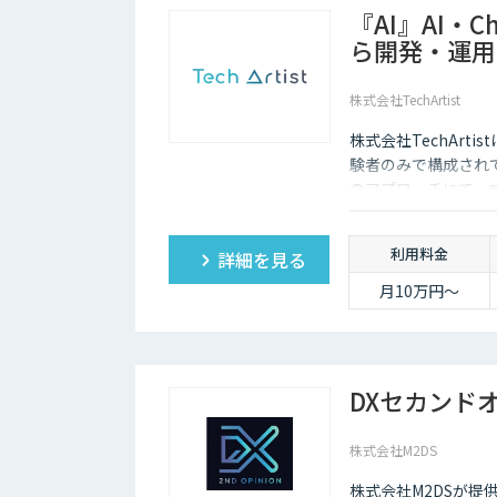
『AI』AI・
ら開発・運用
株式会社TechArtist
株式会社TechArt
験者のみで構成され
のアプローチにて、
算』でご提供可能で
利用料金
詳細を見る
月10万円〜
DXセカンド
株式会社M2DS
株式会社M2DSが提