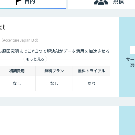
目的
規模
ct
enture Japan Ltd）
ら原因究明までこれ1つで解決AIがデータ活用を加速させる
サー
もっと見る
選
初期費用
無料プラン
無料トライアル
なし
なし
あり