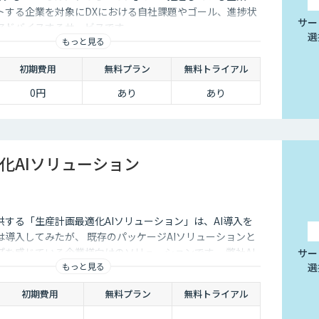
トする企業を対象にDXにおける自社課題やゴール、進捗状
サー
アドバイスするサービスです
選
もっと見る
初期費用
無料プラン
無料トライアル
0円
あり
あり
化AIソリューション
する「生産計画最適化AIソリューション」は、AI導入を
導入してみたが、 既存のパッケージAIソリューションと
を感じている企業様向けのソリューションです。 弊社AI
サー
もっと見る
選
貴社業務にフィットするカスタマイズをし、AI導入効果を
初期費用
無料プラン
無料トライアル