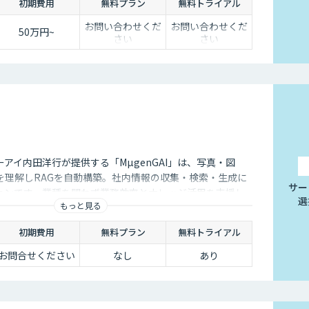
初期費用
無料プラン
無料トライアル
お問い合わせくだ
お問い合わせくだ
50万円~
さい
さい
アイ内田洋行が提供する「MµgenGAI」は、写真・図
を理解しRAGを自動構築。社内情報の収集・検索・生成に
サー
ションです。業種を問わず業務効率とナレッジ活用を支援し
選
もっと見る
初期費用
無料プラン
無料トライアル
お問合せください
なし
あり