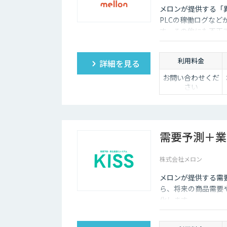
あたりに１ライセ
メロンが提供する「異
ンスが必要です。
※伴走サポート、
PLCの稼働ログな
初期構築支援、
す。その他にも不正
PoC支援などもオ
にも活用可能です。
プションサービス
としてご提供可能
利用料金
詳細を見る
です。
お問い合わせくだ
さい
需要予測＋業
株式会社メロン
メロンが提供する需要
ら、将来の商品需要
化します。