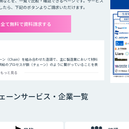
無などを、一覧で比較・確認できるページです。サービス
したら、下記のボタンよりご請求いただけます。
を全て無料で資料請求する
ェーン（Chain）を組み合わせた造語で、主に製造業において材料
供給のプロセスが鎖（チェーン）のように繋がっていることを表
もっと見る
、原材料の調達から工場での製造、物流、店舗、など各拠点を経てエンドユーザ
チェーン全体を捉えて情報を共有、連携し、最適化を図る経営手法で
。AIは需要や売上の予測をはじめ、さまざまなシーンで活用でき
ェーンサービス・企業一覧
カメラを設置して来客者を分析。最適な商品陳列や適切な人材配
機能や実現できる内容に違いがありますので、自社の課題は何
ぞれのツールの違いを充分に比較検討することが重要です。