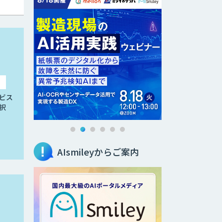
ビス
択
AIsmileyからご案内