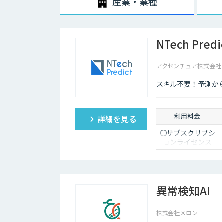
産業・業種
NTech Predi
アクセンチュア株式会社（Acc
スキル不要！予測か
利用料金
詳細を見る
〇サブスクリプシ
ョンライセンス
（年額）
価格：オープン価
格
※ライセンス価格
異常検知AI
はお問い合わせく
ださい。
株式会社メロン
※使用するPC1台