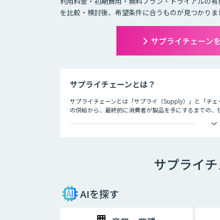
利用料金・初期費用・無料プラン・トライアルの有
を比較・検討後、希望条件に合うものが見つかりま
サプライチェーン
サプライチェーンとは？
サプライチェーンとは「サプライ（Supply）」と「チ
の供給から、最終的に消費者が製品を手にするまでの、
してサプライチェーンと呼びます。
SCM (Supply Chain Management) とは
ー (消費者) の元に届くまでの一連の流れ、サプライ
す。AI・人工知能の発展はSCMの動きを加速させました
サプライチ
ます。工場や倉庫では良品と不良品の検知、店舗ではAI
置をAIが提案します。
サプライチェーンAI製品・サービスにはツールによって
AIを探す
か、どんな結果を実現したいのかという観点から、それ