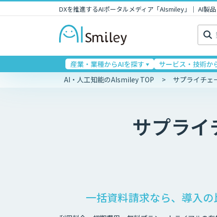
DXを推進するAIポータルメディア「AIsmiley」｜ A
検
索:
産業・業種からAIを探す
サービス・技術から
AI・人工知能のAIsmiley TOP
サプライチェ
サプライ
一括資料請求なら、導入の