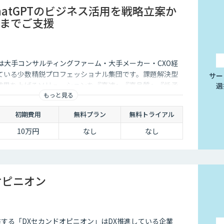
ChatGPTのビジネス活用を戦略立案か
までご支援
istは大手コンサルティングファーム・大手メーカー・CXO経
ている少数精鋭プロフェッショナル集団です。課題解決型
サー
成果を上げるソリューションを『高速』『高品質』『低予
選
もっと見る
す。
初期費用
無料プラン
無料トライアル
10万円
なし
なし
オピニオン
供する「DXセカンドオピニオン」はDX推進している企業