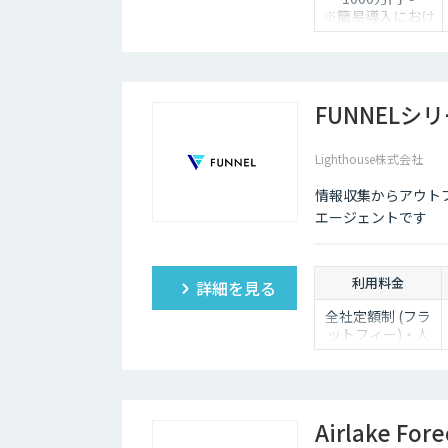
※簡易導入におけ
る標準開発期間は
4ヵ月
※状況によって
は、500万円～の
検討も可能
FUNNELシ
Lighthouse株式会社
情報収集からアウト
エージェントです
利用料金
詳細を見る
全社定額制 (フラ
ットフィー)・人
数無制限でご利用
いただけます。
詳細はお問い合わ
せください。
Airlake Fore