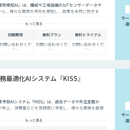
常検知AI」は、機械や工場設備のIoTセンサーデータや
どから、様々な異常の予兆を検知し、故障を未然に防ぎま
アクセスや不正取引の検出といったサイバーセキュリティ
サー
もっと見る
選
初期費用
無料プラン
無料トライアル
お問い合わせくだ
お問い合わせくだ
お問い合わせくだ
さい
さい
さい
務最適化AIシステム『KISS』
予測AIシステム『KISS』は、過去データや外生変数か
や売上、消費量などを高精度に予測し、様々な業務を最適
サー
もっと見る
選