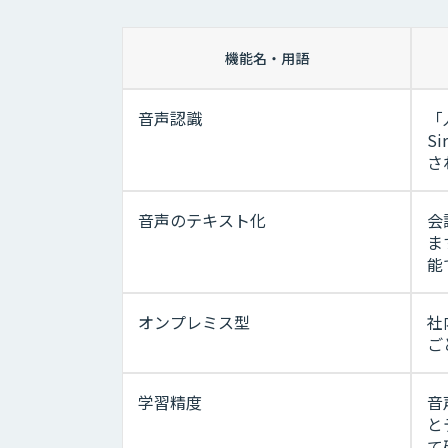
機能名・用語
音声認識
「
S
さ
音声のテキスト化
会
ま
能
オンプレミス型
社
ご
学習精度
音
と
て