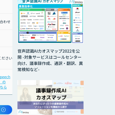
合わせ
音声認識AIカオスマップ2022を公
開 -対象サービスはコールセンター
ください
向け、議事録作成、通訳・翻訳、異
常検知など-
peech
t」の
ちら