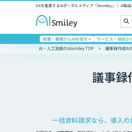
DXを推進するAIポータルメディア「AIsmiley」｜ A
検
索:
産業・業種からAIを探す
サービス・技術から
AI・人工知能のAIsmiley TOP
議事録作成A
議事録
一括資料請求なら、導入の