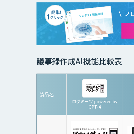
プ
議事録作成AI機能比較表
製品名
ログミーツ powered by
GPT-4