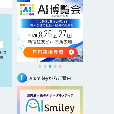
ビス
択
AIsmileyからご案内