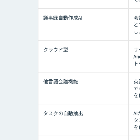
議事録自動作成AI
会
と
し
クラウド型
サ
A
ト
他言語会議機能
英
で
を
タスクの自動抽出
A
タ
を