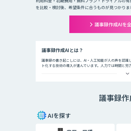
利用料金・初期費用・無料プラン・トライアルの有
を比較・検討後、希望条件に合うものが見つかりま
議事録作成AIを
議事録作成AIとは？
議事録の書き起こしには、AI・人工知能が人の声を認識
ト化する技術の導入が進んでいます。人力では時間と労力
す。
録音されたテープを聞きながら文字を起こしていくのは
ですから、場合によっては聞き間違いなどをしてしまう
重大なトラブルになる可能性も否めません。
議事録作
そういったミスを最小限に留め、より効率的に議事録を
能を活用した議事録の作成です。
AIを探す