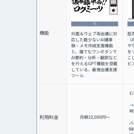
機能
超
対面＆ウェブ両会議に対
（
応した数少ないAI議事
や
録・メモ作成支援機能
を
と、誰でもワンボタンで
こ
AI要約・分析・翻訳など
ビ
を行えるGPT機能を搭載
している、最強会議支援
ツール
E
→
時
利用料金
月額10,000円～
パ
9