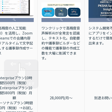
システム開発不
高精度の人工知能
ワンクリックで高精度音
にアプリをイ
AI）を活用し、Zoom
声解析AIが全発言を認識
するだけで簡
Teamsでの会議内容
し、テキスト化。自動要
出来ます。
リアルタイムで文字起
約や議事録ビルダーなど
しする議事録作成サー
の機能で議事録の作成工
ス
数を大幅に削減できま
す。
nterpriseプラン10時
間5500円（税抜）
Enterpriseプラン10
間5800円（税抜）月
額
28,000円/月〜
別途お問い
ーソナルプラン3時間
80円（税抜）→お試し