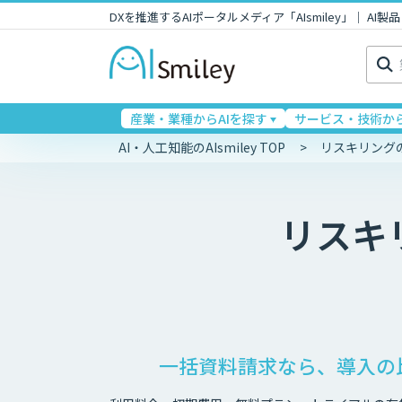
DXを推進するAIポータルメディア「AIsmiley」｜ A
検
索:
産業・業種からAIを探す
サービス・技術から
AI・人工知能のAIsmiley TOP
リスキリング
リスキ
一括資料請求なら、導入の