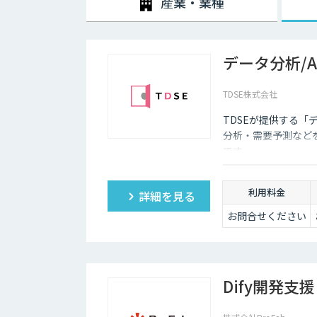
産業・業種
スキリングによって、デジタル技術の力を使いながら価
デジタルリテラシー協議会のプロジェクト「Di-Lite
います。こちらは「ITパスポート試験」「G 検定」「デ
データ分析/
かなり具体的な内容になっています。スキル開発、再教
TDSE株式会社
TDSEが提供する「
分析・需要予測など
です。
利用料金
詳細を見る
お問合せください
Dify開発支援