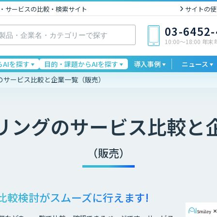
I製品・サービスの比較・検索サイト
サイトの使
03-6452
10:00〜18:00 年
AIを探す
目的・課題からAIを探す
導入事例
ニュース
のサービス比較と企業一覧（販売）
リング
のサービス比較と
（販売）
比較検討が
スムーズに行えます!