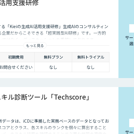
AI活用支援研修
する「Kieiの生成AI活用支援研修」生成AIのコンサルティン
る企業だからこそできる「超実践型AI研修」です。一方的
サー
ンではなく、ディスカッションを重視しております。
選
もっと見る
初期費用
無料プラン
無料トライアル
お問合せください
なし
なし
キル診断ツール「Techscore」
」の診断データは、iCDに準拠した実務ベースのデータとなってお
スコアとクラス、各スキルのランクを個々に算出すること
サー
ンバーのスキル状態を確認することで必要な学習の選定や