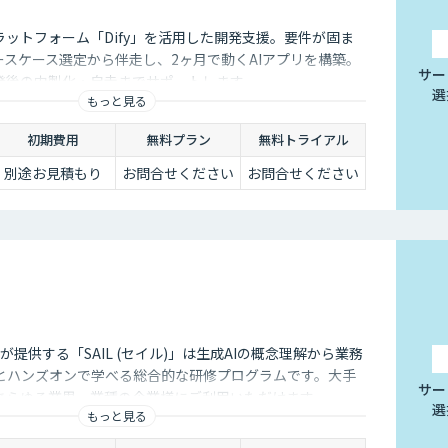
ラットフォーム「Dify」を活用した開発支援。要件が固ま
ースケース選定から伴走し、2ヶ月で動くAIアプリを構築。
サー
発後の内製化・自走までサポートします。
選
もっと見る
初期費用
無料プラン
無料トライアル
別途お見積もり
お問合せください
お問合せください
会社が提供する「SAIL (セイル)」は生成AIの概念理解から業務
とハンズオンで学べる総合的な研修プログラムです。大手
サー
あらゆる業界・業種の企業様にご利用いただけます。
選
もっと見る