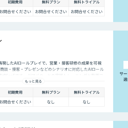
初期費用
無料プラン
無料トライアル
お問合せください
お問合せください
お問合せください
レ
再現したAIロールプレイで、営業・接客研修の成果を可視
レは、商談・接客・プレゼンなどのシナリオに対応したAIロール
サー
成SaaSです。 AIアバターとの実践トレーニングと動画フ
選
もっと見る
、新人・中途スタッフの早期戦力化と教育の属人化解消を
初期費用
無料プラン
無料トライアル
お問合せください
なし
なし