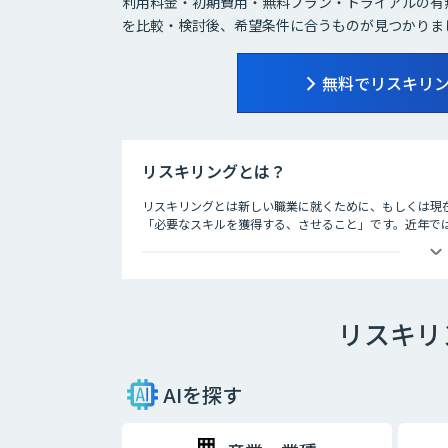
利用料金・初期費用・無料プラン・トライアルの有
を比較・検討後、希望条件に合うものが見つかりま
無料でリスキリ
リスキリングとは？
リスキリングとは新しい職業に就くために、もしくは現
「必要なスキルを獲得する、させること」です。近年で
が大幅に変わるであろう職業につくためのスキル習得や
リスキリングという言葉は、経済産業省がDX時代の人
れるようになりました。
リスキリ
リスキリングが必要な理由は、デジタル技術によって「
が大きく変わる」という課題に対応するためです。
DXを推進するということは事業戦略が変わることですの
AIを探す
ングはセットで実施しなければ、笛吹けど踊らずの状態
すでに日本企業の一部は、全社員にDX基礎教育を実施、