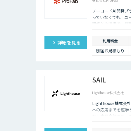
株式会社ProFab
ノーコードAI開発プ
っていなくても、ユ
研修との連携で、開
利用料金
詳細を見る
別途お見積もり
SAIL
Lighthouse株式会社
Lighthouse株式
への応用までを座学
から中堅企業まで、