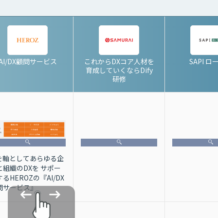
AI/DX顧問サービス
これからDXコア人材を
SAPI ロ
育成していくならDify
研修
Iを軸としてあらゆる企
と組織のDXを サポー
るHEROZの『AI/DX
問サービス』