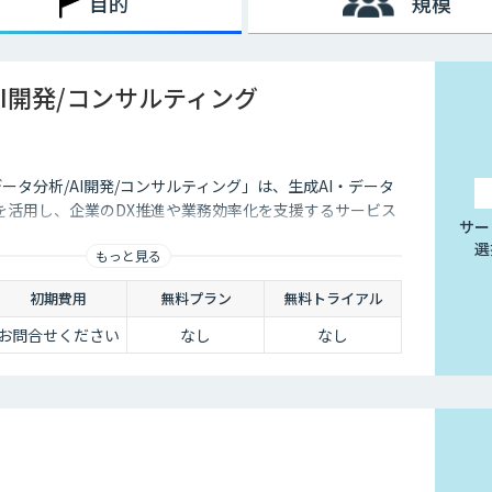
目的
規模
値を創造するスキルやマインドが再開発されます。
」では、「デジタルを使う人材」の全員が持つべきスキルを提案して
ータサイエンティスト検定（DS検定）」の取得を推奨するなど、
AI開発/コンサルティング
育の施策を検討する際に役立てられるでしょう。
データ分析/AI開発/コンサルティング」は、生成AI・データ
を活用し、企業のDX推進や業務効率化を支援するサービス
サー
選
もっと見る
初期費用
無料プラン
無料トライアル
お問合せください
なし
なし