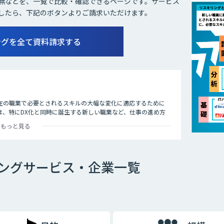
無などを、一覧で比較・確認できるページです。サービス
したら、下記のボタンよりご請求いただけます。
ングを全て資料請求する
在の職業で必要とされるスキルの大幅な変化に適応するために
は、特にDX化と同時に誕生する新しい職業など、仕事の進め方
再開発を指して「リスキリング」と呼ばれます。
もっと見る
材の再教育や再開発を示す概念として提唱したことから、注目さ
ングサービス・企業一覧
新しい職業が誕生する（今の職業が衰退する）」「業務のやり方
で、必然的に上の課題は発生します。そのため、DXとリスキリ
になってしまうでしょう。
文系社員を対象にAI研修を実施などの施策を実施しています。リ