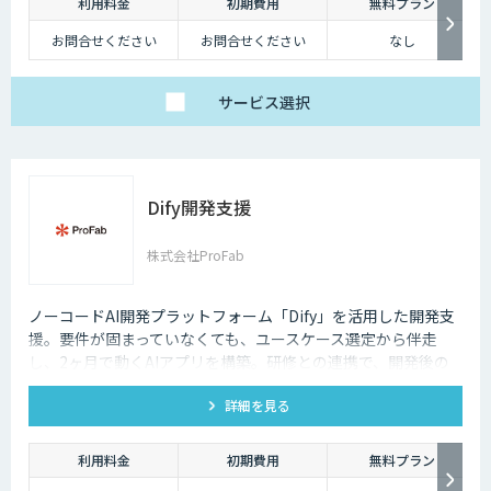
利用料金
初期費用
無料プラン
お問合せください
お問合せください
なし
サービス
選択
Dify開発支援
株式会社ProFab
ノーコードAI開発プラットフォーム「Dify」を活用した開発支
援。要件が固まっていなくても、ユースケース選定から伴走
し、2ヶ月で動くAIアプリを構築。研修との連携で、開発後の
内製化・自走までサポートします。
詳細を見る
利用料金
初期費用
無料プラン