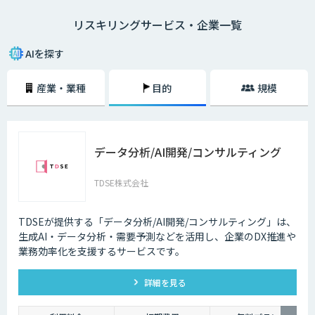
リスキリングという言葉は、経済産業省がDX時代の人材の再教育や再開
リスキリングサービス・企業一覧
発を示す概念として提唱したことから、注目されるようになりました。
リスキリングが必要な理由は、デジタル技術によって「新しい職業が誕生
AIを探す
する（今の職業が衰退する）」「業務のやり方が大きく変わる」という課
題に対応するためです。
産業・業種
目的
規模
DXを推進するということは事業戦略が変わることですので、必然的に上
の課題は発生します。そのため、DXとリスキリングはセットで実施しなけ
れば、笛吹けど踊らずの状態になってしまうでしょう。
データ分析/AI開発/コンサルティング
すでに日本企業の一部は、全社員にDX基礎教育を実施、文系社員を対象
にAI研修を実施などの施策を実施しています。リスキリングによって、デ
ジタル技術の力を使いながら価値を創造するスキルやマインドが再開発さ
TDSE株式会社
れます。
デジタルリテラシー協議会のプロジェクト「Di-Lite」では、「デジタルを
TDSEが提供する「データ分析/AI開発/コンサルティング」は、
使う人材」の全員が持つべきスキルを提案しています。こちらは「ITパス
生成AI・データ分析・需要予測などを活用し、企業のDX推進や
ポート試験」「G 検定」「データサイエンティスト検定（DS検定）」の取
業務効率化を支援するサービスです。
得を推奨するなど、かなり具体的な内容になっています。スキル開発、再
教育の施策を検討する際に役立てられるでしょう。
詳細を見る