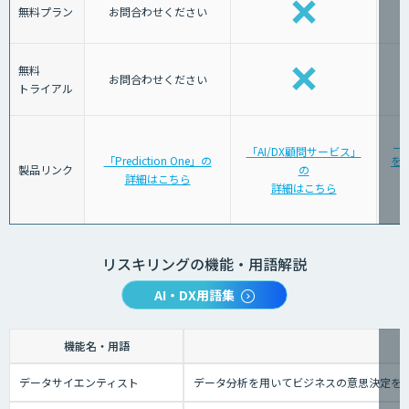
無料プラン
お問合わせください
無料
お問合わせください
トライアル
「
「AI/DX顧問サービス」
「Prediction One」の
を育
製品リンク
の
詳細はこちら
詳細はこちら
リスキリングの機能・用語解説
AI・DX用語集
機能名・用語
データサイエンティスト
データ分析を用いてビジネスの意思決定を