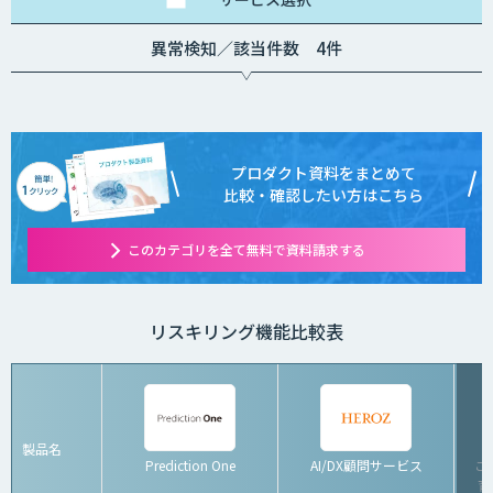
異常検知／該当件数 4件
プロダクト資料をまとめて
比較・確認したい方はこちら
このカテゴリを全て無料で資料請求する
リスキリング機能比較表
製品名
Prediction One
AI/DX顧問サービス
こ
育