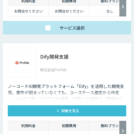
利用料金
初期費用
無料プラン
お問合せください
お問合せください
なし
サービス
選択
Dify開発支援
株式会社ProFab
ノーコードAI開発プラットフォーム「Dify」を活用した開発支
援。要件が固まっていなくても、ユースケース選定から伴走
し、2ヶ月で動くAIアプリを構築。研修との連携で、開発後の
内製化・自走までサポートします。
詳細を見る
利用料金
初期費用
無料プラン