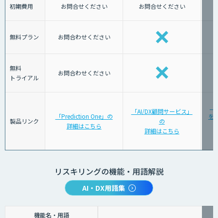
初期費用
お問合せください
お問合せください
無料プラン
お問合わせください
無料
お問合わせください
トライアル
「
「AI/DX顧問サービス」
「Prediction One」の
を育
製品リンク
の
詳細はこちら
詳細はこちら
リスキリングの機能・用語解説
AI・DX用語集
機能名・用語