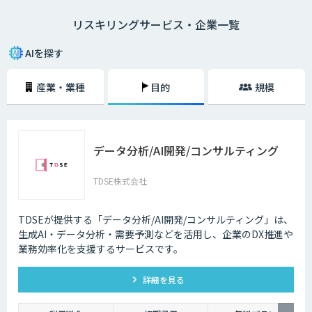
リスキリングという言葉は、経済産業省がDX時代の人材の再教育や再開
リスキリングサービス・企業一覧
発を示す概念として提唱したことから、注目されるようになりました。
リスキリングが必要な理由は、デジタル技術によって「新しい職業が誕生
AIを探す
する（今の職業が衰退する）」「業務のやり方が大きく変わる」という課
題に対応するためです。
産業・業種
目的
規模
DXを推進するということは事業戦略が変わることですので、必然的に上
の課題は発生します。そのため、DXとリスキリングはセットで実施しなけ
れば、笛吹けど踊らずの状態になってしまうでしょう。
データ分析/AI開発/コンサルティング
すでに日本企業の一部は、全社員にDX基礎教育を実施、文系社員を対象
にAI研修を実施などの施策を実施しています。リスキリングによって、デ
ジタル技術の力を使いながら価値を創造するスキルやマインドが再開発さ
TDSE株式会社
れます。
デジタルリテラシー協議会のプロジェクト「Di-Lite」では、「デジタルを
TDSEが提供する「データ分析/AI開発/コンサルティング」は、
使う人材」の全員が持つべきスキルを提案しています。こちらは「ITパス
生成AI・データ分析・需要予測などを活用し、企業のDX推進や
ポート試験」「G 検定」「データサイエンティスト検定（DS検定）」の取
業務効率化を支援するサービスです。
得を推奨するなど、かなり具体的な内容になっています。スキル開発、再
教育の施策を検討する際に役立てられるでしょう。
詳細を見る