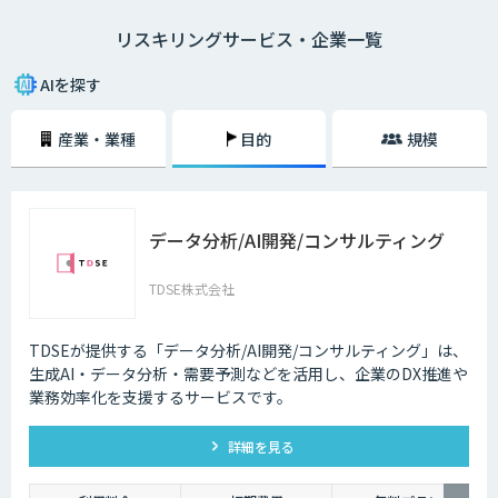
リスキリングという言葉は、経済産業省がDX時代の人材の再教育や再開
リスキリングサービス・企業一覧
発を示す概念として提唱したことから、注目されるようになりました。
リスキリングが必要な理由は、デジタル技術によって「新しい職業が誕生
AIを探す
する（今の職業が衰退する）」「業務のやり方が大きく変わる」という課
題に対応するためです。
産業・業種
目的
規模
DXを推進するということは事業戦略が変わることですので、必然的に上
の課題は発生します。そのため、DXとリスキリングはセットで実施しなけ
れば、笛吹けど踊らずの状態になってしまうでしょう。
データ分析/AI開発/コンサルティング
すでに日本企業の一部は、全社員にDX基礎教育を実施、文系社員を対象
にAI研修を実施などの施策を実施しています。リスキリングによって、デ
ジタル技術の力を使いながら価値を創造するスキルやマインドが再開発さ
TDSE株式会社
れます。
デジタルリテラシー協議会のプロジェクト「Di-Lite」では、「デジタルを
TDSEが提供する「データ分析/AI開発/コンサルティング」は、
使う人材」の全員が持つべきスキルを提案しています。こちらは「ITパス
生成AI・データ分析・需要予測などを活用し、企業のDX推進や
ポート試験」「G 検定」「データサイエンティスト検定（DS検定）」の取
業務効率化を支援するサービスです。
得を推奨するなど、かなり具体的な内容になっています。スキル開発、再
教育の施策を検討する際に役立てられるでしょう。
詳細を見る