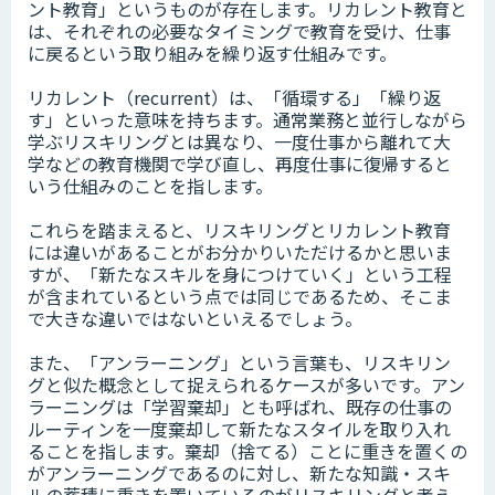
ント教育」というものが存在します。リカレント教育と
は、それぞれの必要なタイミングで教育を受け、仕事
に戻るという取り組みを繰り返す仕組みです。
リカレント（recurrent）は、「循環する」「繰り返
す」といった意味を持ちます。通常業務と並行しながら
学ぶリスキリングとは異なり、一度仕事から離れて大
学などの教育機関で学び直し、再度仕事に復帰すると
いう仕組みのことを指します。
これらを踏まえると、リスキリングとリカレント教育
には違いがあることがお分かりいただけるかと思いま
すが、「新たなスキルを身につけていく」という工程
が含まれているという点では同じであるため、そこま
で大きな違いではないといえるでしょう。
また、「アンラーニング」という言葉も、リスキリン
グと似た概念として捉えられるケースが多いです。アン
ラーニングは「学習棄却」とも呼ばれ、既存の仕事の
ルーティンを一度棄却して新たなスタイルを取り入れ
ることを指します。棄却（捨てる）ことに重きを置くの
がアンラーニングであるのに対し、新たな知識・スキ
ルの蓄積に重きを置いているのがリスキリングと考え