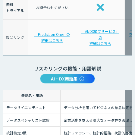
無料
お問合わせください
トライアル
「
「AI/DX顧問サービス」
「Prediction One」の
を育
製品リンク
の
詳細はこちら
詳細はこちら
リスキリングの機能・用語解説
AI・DX用語集
機能名・用語
データサイエンティスト
データ分析を用いてビジネスの意思決定を
データスペシャリスト試験
企業活動を支える膨大なデータ群を管理し
統計検定3級
統計リテラシー、統計的推論、統計的思考の