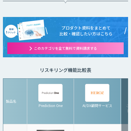
プロダクト資料をまとめて
比較・確認したい方はこちら
このカテゴリを全て無料で資料請求する
リスキリング機能比較表
製品名
Prediction One
AI/DX顧問サービス
こ
育