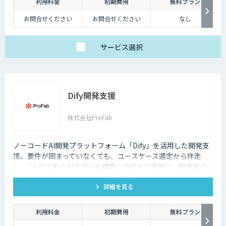
利用料金
初期費用
無料プラン
お問合せください
お問合せください
なし
サービス
選択
Dify開発支援
株式会社ProFab
ノーコードAI開発プラットフォーム「Dify」を活用した開発支
援。要件が固まっていなくても、ユースケース選定から伴走
し、2ヶ月で動くAIアプリを構築。研修との連携で、開発後の
内製化・自走までサポートします。
詳細を見る
利用料金
初期費用
無料プラン