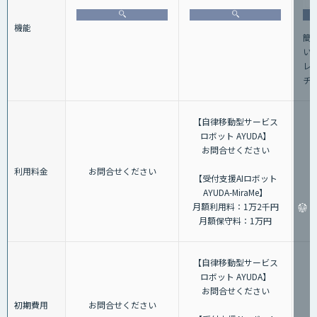
機能
簡
い
レ
チ
【自律移動型サービス
ロボット AYUDA】
お問合せください
利用料金
お問合せください
【受付支援AIロボット
AYUDA-MiraMe】
月額利用料：1万2千円
月額保守料：1万円
【自律移動型サービス
ロボット AYUDA】
お問合せください
初期費用
お問合せください