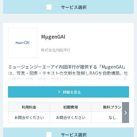
サービス
選択
MµgenGAI
株式会社内田洋行
ミュージェンジーエーアイ内田洋行が提供する「MµgenGAI」
は、写真・図表・テキストの文脈を理解しRAGを自動構築。社
内情報の収集・検索・生成に適したAIソリューションです。業
種を問わず業務効率とナレッジ活用を支援します。
詳細を見る
利用料金
初期費用
無料プラン
お問合せください
お問合せください
なし
サービス
選択