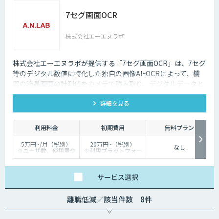
7セグ画面OCR
株式会社エーエヌラボ
株式会社エーエヌラボが提供する「7セグ画面OCR」は、7セグ
等のデジタル数値に特化した独自の画像AIｰOCRによって、機
器の液晶画面の計測値をカメラで読み取り、デジタルデータと
して記録するサービスです
詳細を見る
利用料金
初期費用
無料プラン
5万円~/月（税別）
20万円~（税別）
なし
※ユーザ数、使用量や
※利用プラットフォー
カスタマイズ要望に応
ムや必要なチューニン
じて変動します。
グの量によって別途見
積となります。
サービス
選択
離職低減／該当件数 8件