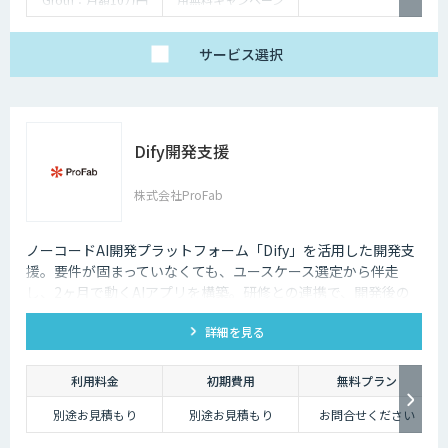
Enterprise：月額20万
中）
円
Trial：各プランの半
サービス
選択
額 ３０日間限定
Dify開発支援
株式会社ProFab
ノーコードAI開発プラットフォーム「Dify」を活用した開発支
援。要件が固まっていなくても、ユースケース選定から伴走
し、2ヶ月で動くAIアプリを構築。研修との連携で、開発後の
内製化・自走までサポートします。
詳細を見る
利用料金
初期費用
無料プラン
別途お見積もり
別途お見積もり
お問合せください