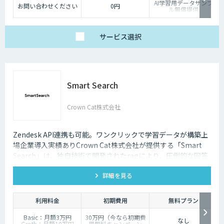
AI学習用データサンプ
お問い合わせください
0円
ル無償提供
サービス
選択
Smart Search
Crown Cat株式会社
Zendesk API連携も可能。ワンクリックで学習データが構築上
場企業導入実績ありCrown Cat株式会社が提供する「Smart
Search」は、独自技術で開発されたragにより、圧倒的な回答
精度を誇るAIチャットボットです。また回答精度が悪い時は管
詳細を見る
理画面から簡単にご自身でチューニングができる、簡単でかつ
高精度な特徴があります。
利用料金
初期費用
無料プラン
Basic：月額3万円
30万円（今なら初期費
なし
Groth：月額10万円
用無料キャンペーン