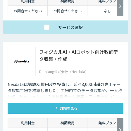
利用料金
初期費用
無料プラン
お問合せください
お問合せください
なし
サービス
選択
フィジカルAI・AIロボット向け教師デー
タ収集・作成
Datatang株式会社（Nexdata）
Nexdataは総額25億円超を投資し、延べ8,000㎡超の専用デー
タ収集工場を構築しました。工場内でのデータ収集や、一人称
視点（Ego-centric）の実環境データ収集・アノテーションか
ら、環境認識・意思決定・動作制御に対応した既製データセッ
詳細を見る
トまで、フィジカルAI開発を加速させる包括的なデータソリュ
ーションを提供いたします。
利用料金
初期費用
無料プラン