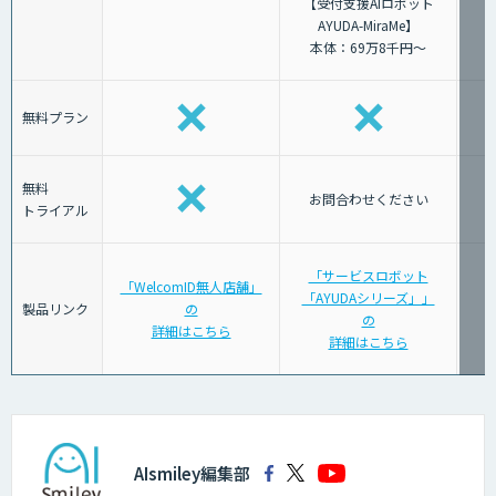
【受付支援AIロボット
AYUDA-MiraMe】
本体：69万8千円～
無料プラン
無料
お問合わせください
トライアル
「サービスロボット
「WelcomID無人店舗」
「AYUDAシリーズ」」
「
製品リンク
の
の
詳細はこちら
詳細はこちら
AIsmiley編集部