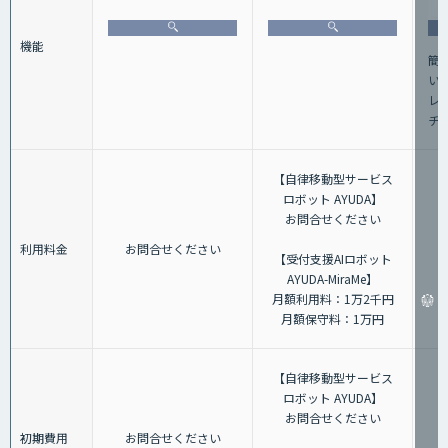
機能
簡
い
レ
チ
【自律移動型サービス
ロボット AYUDA】
お問合せください
利用料金
お問合せください
【受付支援AIロボット
AYUDA-MiraMe】
月額利用料：1万2千円
月額保守料：1万円
【自律移動型サービス
ロボット AYUDA】
お問合せください
初期費用
お問合せください