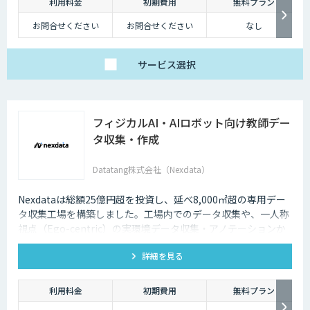
利用料金
初期費用
無料プラン
お問合せください
お問合せください
なし
サービス
選択
フィジカルAI・AIロボット向け教師デー
タ収集・作成
Datatang株式会社（Nexdata）
Nexdataは総額25億円超を投資し、延べ8,000㎡超の専用デー
タ収集工場を構築しました。工場内でのデータ収集や、一人称
視点（Ego-centric）の実環境データ収集・アノテーションか
ら、環境認識・意思決定・動作制御に対応した既製データセッ
詳細を見る
トまで、フィジカルAI開発を加速させる包括的なデータソリュ
ーションを提供いたします。
利用料金
初期費用
無料プラン