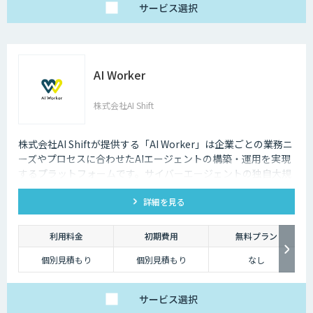
サービス
選択
AI Worker
株式会社AI Shift
株式会社AI Shiftが提供する「AI Worker」は企業ごとの業務ニ
ーズやプロセスに合わせたAIエージェントの構築・運用を実現
するプラットフォームです。サイバーエージェントの独自大規
模言語モデルの開発知見と、当社の生成AI導入支援の経験を活
詳細を見る
かし開発しました。 当社では、AIエージェントの活用戦略か
ら、導入後の運用や定着まで一気通貫でご支援いたしますの
で、お気軽にご相談ください。
利用料金
初期費用
無料プラン
個別見積もり
個別見積もり
なし
サービス
選択