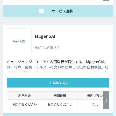
サービス
選択
MµgenGAI
株式会社内田洋行
ミュージェンジーエーアイ内田洋行が提供する「MµgenGAI」
は、写真・図表・テキストの文脈を理解しRAGを自動構築。社
内情報の収集・検索・生成に適したAIソリューションです。業
種を問わず業務効率とナレッジ活用を支援します。
詳細を見る
利用料金
初期費用
無料プラン
お問合せください
お問合せください
なし