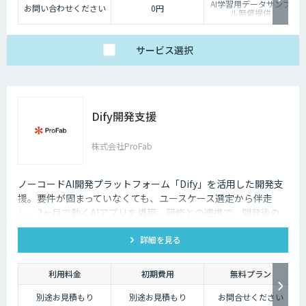
AI学習用データサンプ
お問い合わせください
0円
ル無償提供
サービス
選択
Dify開発支援
株式会社ProFab
ノーコードAI開発プラットフォーム「Dify」を活用した開発支
援。要件が固まっていなくても、ユースケース選定から伴走
し、2ヶ月で動くAIアプリを構築。研修との連携で、開発後の
内製化・自走までサポートします。
詳細を見る
利用料金
初期費用
無料プラン
別途お見積もり
別途お見積もり
お問合せください