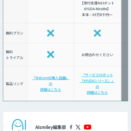
【受付支援AIロボット
AYUDA-MiraMe】
本体：69万8千円～
無料プラン
無料
お問合わせください
トライアル
「サービスロボット
「WelcomID無人店舗」
「AYUDAシリーズ」」
「
製品リンク
の
の
詳細はこちら
詳細はこちら
AIsmiley編集部