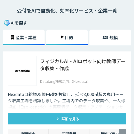
受付をAIで自動化、効率化サービス・企業一覧
AIを探す
産業・業種
目的
規模
フィジカルAI・AIロボット向け教師デー
タ収集・作成
Datatang株式会社（Nexdata）
Nexdataは総額25億円超を投資し、延べ8,000㎡超の専用デー
タ収集工場を構築しました。工場内でのデータ収集や、一人称
視点（Ego-centric）の実環境データ収集・アノテーションか
ら、環境認識・意思決定・動作制御に対応した既製データセッ
詳細を見る
トまで、フィジカルAI開発を加速させる包括的なデータソリュ
ーションを提供いたします。
利用料金
初期費用
無料プラン