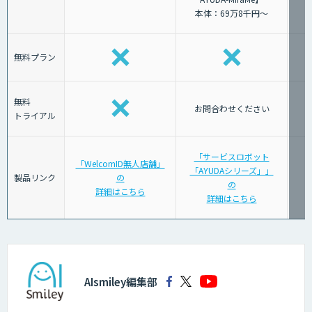
本体：69万8千円～
無料プラン
無料
お問合わせください
トライアル
「サービスロボット
「WelcomID無人店舗」
「AYUDAシリーズ」」
「
製品リンク
の
の
詳細はこちら
詳細はこちら
AIsmiley編集部