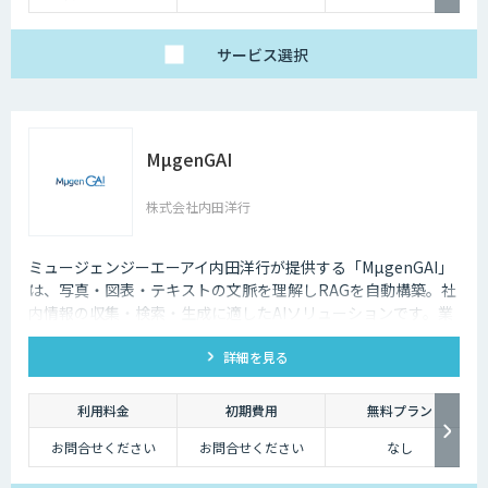
サービス
選択
MµgenGAI
株式会社内田洋行
ミュージェンジーエーアイ内田洋行が提供する「MµgenGAI」
は、写真・図表・テキストの文脈を理解しRAGを自動構築。社
内情報の収集・検索・生成に適したAIソリューションです。業
種を問わず業務効率とナレッジ活用を支援します。
詳細を見る
利用料金
初期費用
無料プラン
お問合せください
お問合せください
なし