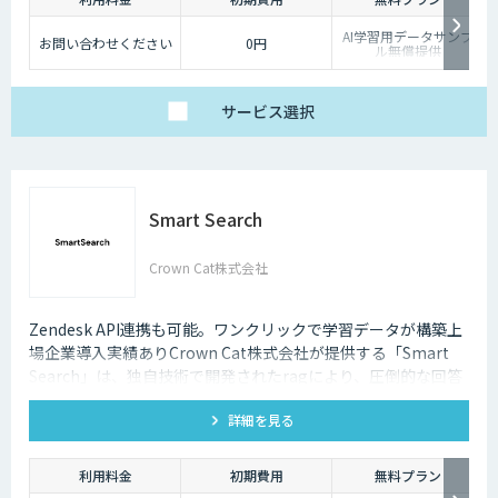
AI学習用データサンプ
お問い合わせください
0円
ル無償提供
サービス
選択
Smart Search
Crown Cat株式会社
Zendesk API連携も可能。ワンクリックで学習データが構築上
場企業導入実績ありCrown Cat株式会社が提供する「Smart
Search」は、独自技術で開発されたragにより、圧倒的な回答
精度を誇るAIチャットボットです。また回答精度が悪い時は管
詳細を見る
理画面から簡単にご自身でチューニングができる、簡単でかつ
高精度な特徴があります。
利用料金
初期費用
無料プラン