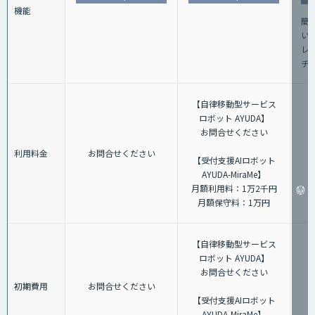
機能
簡
い
レ
チ
【自律移動型サービス
ロボット AYUDA】
お問合せください
利用料金
お問合せください
【受付支援AIロボット
AYUDA-MiraMe】
月額利用料：1万2千円
月額保守料：1万円
【自律移動型サービス
ロボット AYUDA】
お問合せください
初期費用
お問合せください
【受付支援AIロボット
AYUDA-MiraMe】