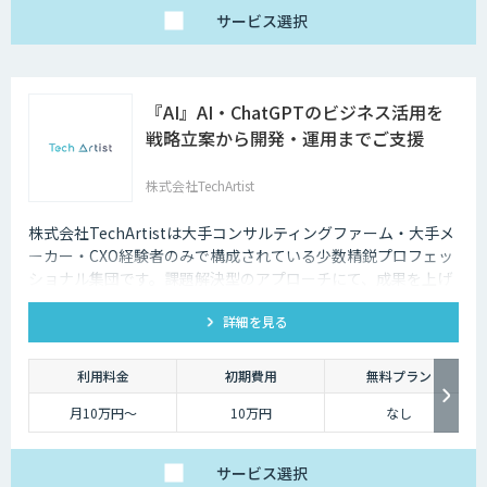
サービス
選択
『AI』AI・ChatGPTのビジネス活用を
戦略立案から開発・運用までご支援
株式会社TechArtist
株式会社TechArtistは大手コンサルティングファーム・大手メ
ーカー・CXO経験者のみで構成されている少数精鋭プロフェッ
ショナル集団です。課題解決型のアプローチにて、成果を上げ
るソリューションを『高速』『高品質』『低予算』でご提供可
詳細を見る
能です。
利用料金
初期費用
無料プラン
月10万円〜
10万円
なし
サービス
選択