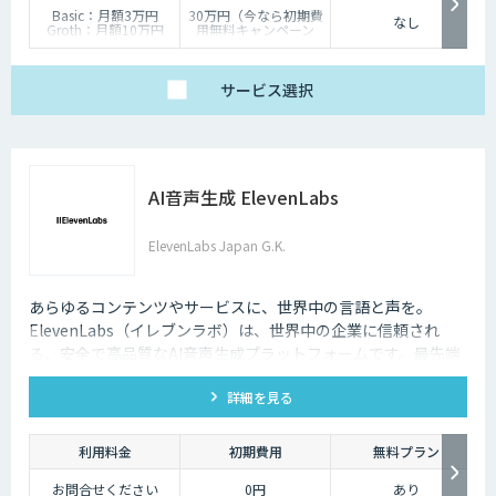
Basic：月額3万円
30万円（今なら初期費
なし
Groth：月額10万円
用無料キャンペーン
Enterprise：月額20万
中）
円
Trial：各プランの半
サービス
選択
額 ３０日間限定
AI音声生成 ElevenLabs
ElevenLabs Japan G.K.
あらゆるコンテンツやサービスに、世界中の言語と声を。
ElevenLabs（イレブンラボ）は、世界中の企業に信頼され
る、安全で高品質なAI音声生成プラットフォームです。最先端
の技術で自然な音声を生成し、多言語対応やボイスクローニン
詳細を見る
グ機能も、悪用を防ぐ倫理的ガードレールの中で提供します。
利用料金
初期費用
無料プラン
お問合せください
0円
あり