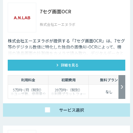
7セグ画面OCR
株式会社エーエヌラボ
株式会社エーエヌラボが提供する「7セグ画面OCR」は、7セグ
等のデジタル数値に特化した独自の画像AIｰOCRによって、機
器の液晶画面の計測値をカメラで読み取り、デジタルデータと
して記録するサービスです
詳細を見る
利用料金
初期費用
無料プラン
5万円~/月（税別）
20万円~（税別）
なし
※ユーザ数、使用量や
※利用プラットフォー
カスタマイズ要望に応
ムや必要なチューニン
じて変動します。
グの量によって別途見
積となります。
サービス
選択