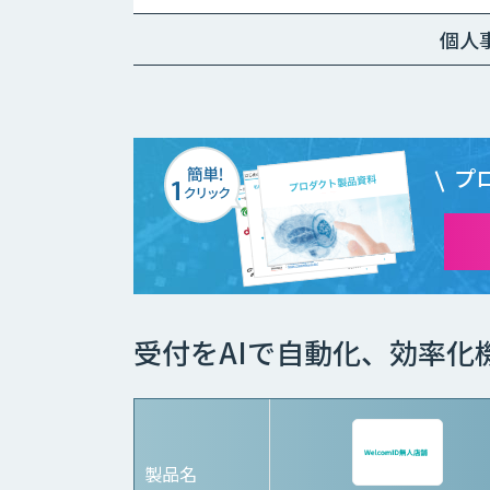
月、プレミアム：
￥15,000～/月、プ
個人
ロ：￥29,000～/月
（10万PVを超える
分は別途請求）
【生成AIプラン】
￥80,000～/月（質
問回数～5000回、
超過分は別途請
プ
求）
受付をAIで自動化、効率化
製品名