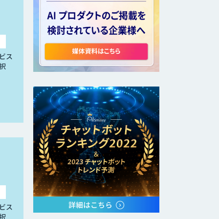
ビス
択
ビス
択