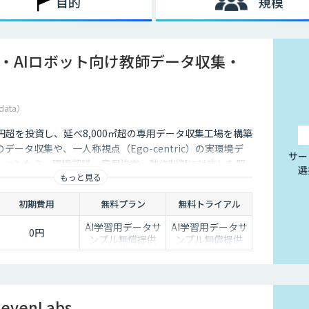
目的
規模
I・AIロボット向け教師データ収集・
data）
5億円超を投資し、延べ8,000㎡超の専用データ収集工場を構築
データ収集や、一人称視点（Ego-centric）の実環境デ
サー
ションから、環境認識・意思決定・動作制御に対応した既
選
もっと見る
、フィジカルAI開発を加速させる包括的なデータソリュー
ます。
初期費用
無料プラン
無料トライアル
AI学習用データサ
AI学習用データサ
0円
ンプル無償提供
ンプル無償提供
evenLabs