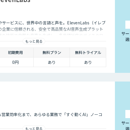
サービスに、世界中の言語と声を。ElevenLabs（イレブ
の企業に信頼される、安全で高品質なAI音声生成プラット
サー
端の技術で自然な音声を生成し、多言語対応やボイスクロ
選
もっと見る
用を防ぐ倫理的ガードレールの中で提供します。
初期費用
無料プラン
無料トライアル
0円
あり
あり
ら営業効率化まで、あらゆる業務で「すぐ動くAI」ノーコ
サー
選
もっと見る