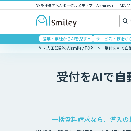
DXを推進するAIポータルメディア「AIsmiley」｜ A
検
索:
産業・業種からAIを探す
サービス・技術から
AI・人工知能のAIsmiley TOP
受付をAIで
受付をAIで
一括資料請求なら、導入の