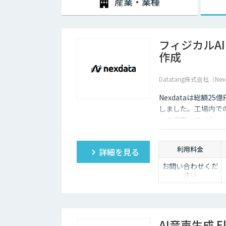
産業・業種
フィジカルA
作成
Datatang株式会社（Nex
Nexdataは総額2
しました。工場内での
ータ収集・アノテー
製データセットまで
ションを提供いたし
利用料金
詳細を見る
お問い合わせくだ
さい
AI音声生成 El