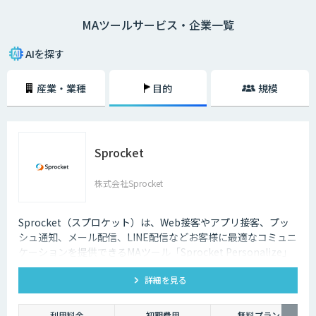
MAツールサービス・企業一覧
マーケテイングオートメーションとは、顧客それぞれの興味関心に合った
コミュニケーションを実現し、顧客との長期的な関係を構築するためのプ
ラットフォームです。One-to-oneマーケティングは、その規模が大きくな
AIを探す
るほどに膨大な作業を要します。どのように自動化・シンプルにする仕組
みづくりをすればよいか、マーケテイングオートメーションが大きな注目
産業・業種
目的
規模
を集めているのは、One-to-oneマーケティングの実現に必要不可欠なソリ
ューションであるからです。
Sprocket
株式会社Sprocket
Sprocket（スプロケット）は、Web接客やアプリ接客、プッ
シュ通知、メール配信、LINE配信などお客様に最適なコミュニ
ケーションを提供できるMAツール「Sprocket Personalize」
を提供しています。
詳細を見る
利用料金
初期費用
無料プラン