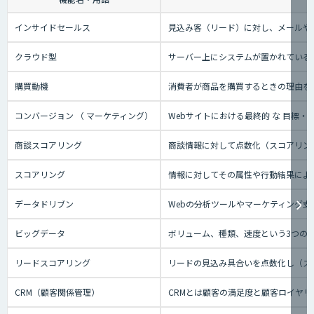
インサイドセールス
見込み客（リード）に対し、メールや
クラウド型
サーバー上にシステムが置かれているタ
購買動機
消費者が商品を購買するときの理由を
コンバージョン （ マーケティング）
Webサイトにおける最終的 な 目標
商談スコアリング
商談情報に対して点数化（スコアリン
スコアリング
情報に対してその属性や行動結果によ
データドリブン
Webの分析ツールやマーケティング
ビッグデータ
ボリューム、種類、速度という3つの
リードスコアリング
リードの見込み具合いを点数化し（ス
CRM（顧客関係管理）
CRMとは顧客の満足度と顧客ロイヤ