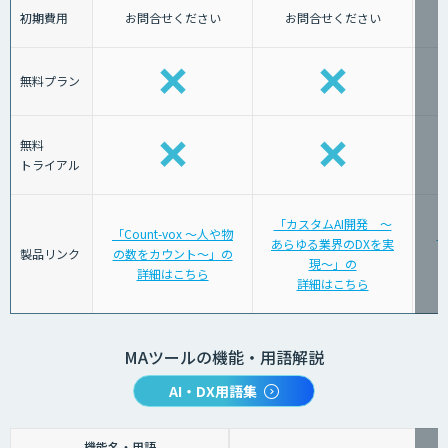
初期費用
お問合せください
お問合せください
無料プラン
無料
トライアル
「カスタムAI開発 〜
「Count-vox 〜人や物
「
あらゆる業界のDXを実
製品リンク
の数をカウント〜」の
現〜」の
詳細はこちら
詳細はこちら
MAツールの機能・用語解説
AI・DX用語集
機能名・用語