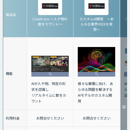
製品名
Count-vox 〜人や物の
カスタムAI開発 〜あ
Fa
数をカウント〜
らゆる業界のDXを実
現〜
機能
様々な業種に向け、 あ
ek
AIが人や物、特定の形
らゆる問題を解決する
ル 
状を認識し
AIモデルのカスタム開
証
リアルタイムに数をカ
発
ウント
利用料金
お問合せください
お問合せください