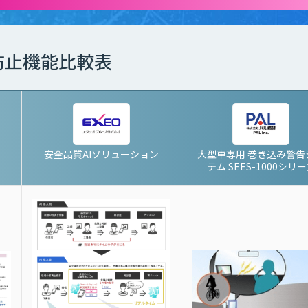
防止機能比較表
安全品質AIソリューション
大型車専用 巻き込み警告
テム SEES-1000シリ