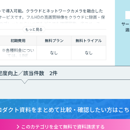
トで導入可能。クラウドとネットワークカメラを融合した
サービスです。フルHDの高画質映像をクラウドに録画・保
・タブレットからいつでもどこでも確認可能。省スペース・
サー
もっと見る
選
、安定した品質と柔軟な運用性を兼ね備えています。
初期費用
無料プラン
無料トライアル
※各種料金につい
なし
なし
ては、LINE
WORKS Visionの
販売店までお問合
せください。
足度向上／該当件数 2件
ロダクト資料をまとめて
比較・確認したい方はこち
このカテゴリを全て無料で資料請求する