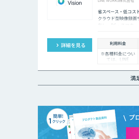
LINE WORKS株式会社
省スペース・低コス
クラウド型映像録画
存し、PC・スマホ
低コストで導入でき
利用料金
詳細を見る
※各種料金につい
ては、LINE
WORKS Visionの
販売店までお問合
せください。
満
プ