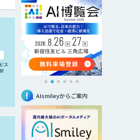
ビス
択
AIsmileyからご案内