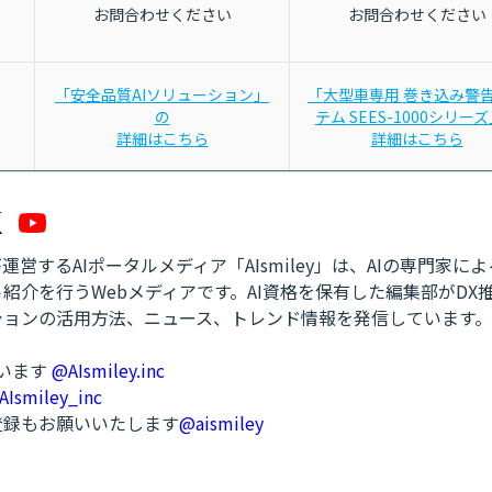
お問合わせください
お問合わせください
「安全品質AIソリューション」
「大型車専用 巻き込み警
の
テム SEES-1000シリー
詳細はこちら
詳細はこちら
営するAIポータルメディア「AIsmiley」は、AIの専門家に
紹介を行うWebメディアです。AI資格を保有した編集部がDX
ションの活用方法、ニュース、トレンド情報を発信しています。
ています
@AIsmiley.inc
AIsmiley_inc
ル登録もお願いいたします
@aismiley