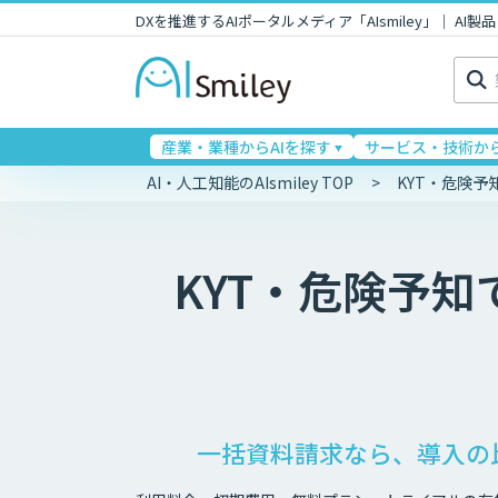
DXを推進するAIポータルメディア「AIsmiley」｜ A
検
索:
産業・業種からAIを探す
サービス・技術から
AI・人工知能のAIsmiley TOP
KYT・危険
KYT・危険予
一括資料請求なら、導入の