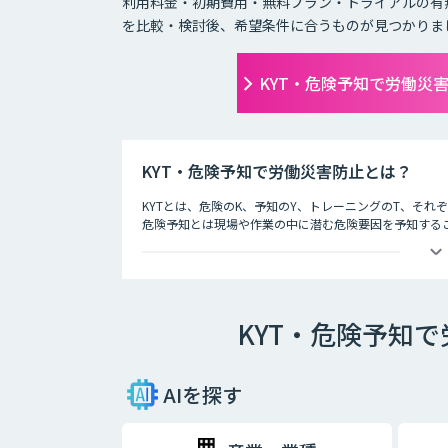
利用料金・初期費用・無料プラン・トライアルの有
を比較・検討後、希望条件に合うものが見つかりま
KYT・危険予知で労働災
KYT・危険予知で労働災害防止とは？
KYTとは、危険のK、予知のY、トレーニングのT、そ
危険予知とは現場や作業の中に潜む危険要因を予知する
労働災害防止とは
現場や作業の状況を実際に作り（もしくはそれを想定し
労働災害発生前に危険なポイントを指差呼称や指差唱和
KYT・危険予知
AIを探す