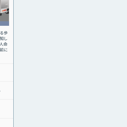
る歩
知し
人命
前に
い