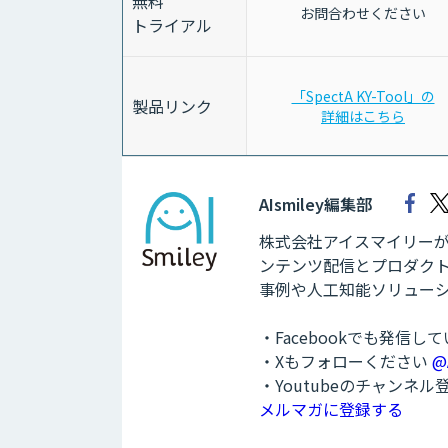
無料
お問合わせください
トライアル
「SpectA KY-Tool」の
製品リンク
詳細はこちら
AIsmiley編集部
株式会社アイスマイリーが運
ンテンツ配信とプロダクト
事例や人工知能ソリュー
・Facebookでも発信し
・Xもフォローください
@
・Youtubeのチャンネ
メルマガに登録する