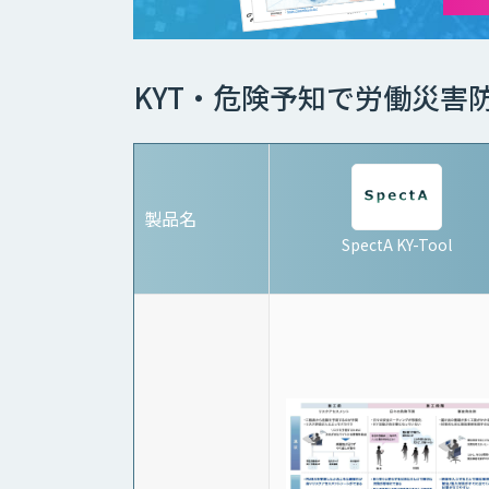
KYT・危険予知で労働災害
製品名
SpectA KY-Tool