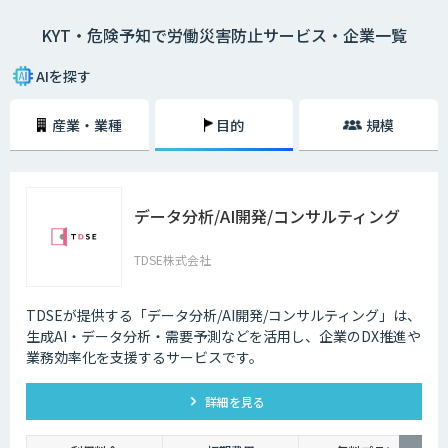
シートに描き）、危険予知を小集団で検討し、労働災害発生前に危険なポ
KYT・危険予知で労働災害防止サービス・企業一覧
イントを指差呼称や指差唱和、安全対策をし防止を図ること。
AIを探す
産業・業種
目的
規模
データ分析/AI開発/コンサルティング
TDSE株式会社
TDSEが提供する「データ分析/AI開発/コンサルティング」は、
生成AI・データ分析・需要予測などを活用し、企業のDX推進や
業務効率化を支援するサービスです。
詳細を見る