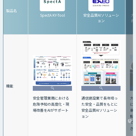
製品名
SpectA KY-Tool
安全品質AIソリューシ
大
ョン
告シ
機能
大
安全管理業務における
通信建設業で長年培っ
に
危険予知の高度化・現
た安全・品質をもとに
車
場改善をAIがサポート
安全品質AIソリューシ
転
ョン
で
き