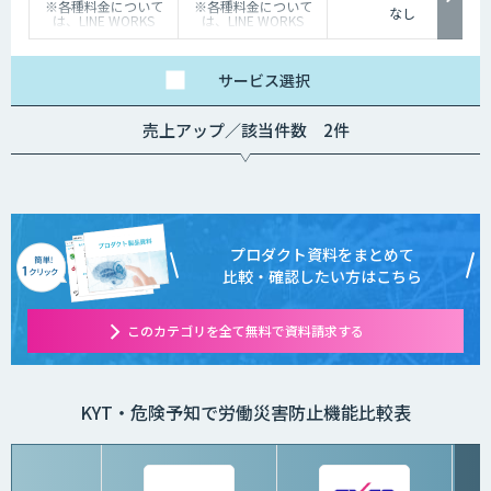
※各種料金について
※各種料金について
なし
は、LINE WORKS
は、LINE WORKS
Visionの販売店までお
Visionの販売店までお
問合せください。
問合せください。
サービス
選択
売上アップ／該当件数 2件
プロダクト資料をまとめて
比較・確認したい方はこちら
このカテゴリを全て無料で資料請求する
KYT・危険予知で労働災害防止機能比較表