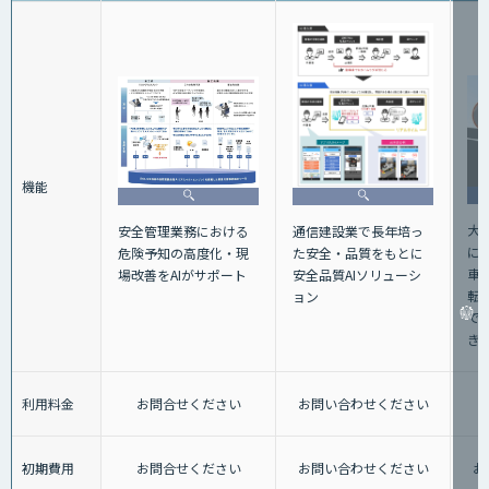
機能
大
安全管理業務における
通信建設業で長年培っ
に
危険予知の高度化・現
た安全・品質をもとに
車
場改善をAIがサポート
安全品質AIソリューシ
転
ョン
で
き
利用料金
お問合せください
お問い合わせください
初期費用
お問合せください
お問い合わせください
お