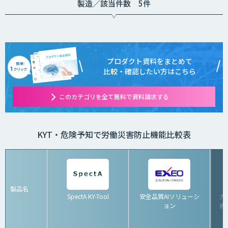
製造／該当件数 5件
プロダクト資料をまとめて
比較・確認したい方はこちら
このカテゴリを全て無料で資料請求する
KYT・危険予知で労働災害防止機能比較表
製品名
SpectA KY-Tool
安全品質AIソリューシ
大
ョン
告シ