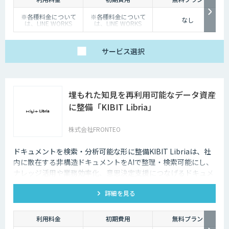
※各種料金について
※各種料金について
なし
は、LINE WORKS
は、LINE WORKS
Visionの販売店までお
Visionの販売店までお
問合せください。
問合せください。
サービス
選択
埋もれた知見を再利用可能なデータ資産
に整備「KIBIT Libria」
株式会社FRONTEO
ドキュメントを検索・分析可能な形に整備KIBIT Libriaは、社
内に散在する非構造ドキュメントをAIで整理・検索可能にし、
ナレッジ活用や業務効率化、意思決定支援につなげるドキュメ
ント利活用DXソリューションです。
詳細を見る
利用料金
初期費用
無料プラン