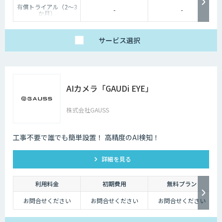
有償トライアル（2～3
-
-
か月）
実際のお客様データを
使用してお試しいただ
くことが可能です。
FRONTEOクラウド：
サービス
選択
200万円、オンプレ：
250万円
詳細はお気軽にお問い
合わせください。
AIカメラ「GAUDi EYE」
株式会社GAUSS
工事不要で誰でも簡単設置！ 高精度のAI検知！
詳細を見る
利用料金
初期費用
無料プラン
お問合せください
お問合せください
お問合せください