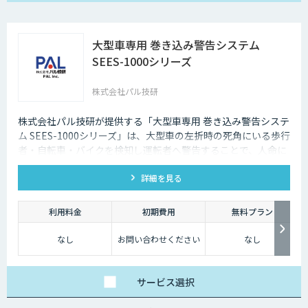
大型車専用 巻き込み警告システム
SEES-1000シリーズ
株式会社パル技研
株式会社パル技研が提供する「大型車専用 巻き込み警告システ
ム SEES-1000シリーズ」は、大型車の左折時の死角にいる歩行
者・自転車・バイクを検知し運転者へ警告することで、人命に
かかわる大きな事故を事前に防ぎます。 現在運用中の車両に後
詳細を見る
付けが可能で、検知時に音と光と映像でドライバーへ警告しま
す。
利用料金
初期費用
無料プラン
なし
お問い合わせください
なし
サービス
選択