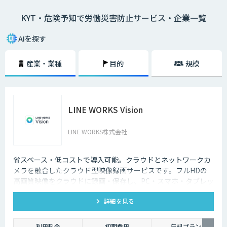
シートに描き）、危険予知を小集団で検討し、労働災害発生前に危険なポ
KYT・危険予知で労働災害防止サービス・企業一覧
イントを指差呼称や指差唱和、安全対策をし防止を図ること。
AIを探す
産業・業種
目的
規模
LINE WORKS Vision
LINE WORKS株式会社
省スペース・低コストで導入可能。クラウドとネットワークカ
メラを融合したクラウド型映像録画サービスです。フルHDの
高画質映像をクラウドに録画・保存し、PC・スマホ・タブレッ
トからいつでもどこでも確認可能。省スペース・低コストで導
詳細を見る
入でき、安定した品質と柔軟な運用性を兼ね備えています。
利用料金
初期費用
無料プラン