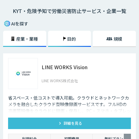
シートに描き）、危険予知を小集団で検討し、労働災害発生前に危険なポ
KYT・危険予知で労働災害防止サービス・企業一覧
イントを指差呼称や指差唱和、安全対策をし防止を図ること。
AIを探す
産業・業種
目的
規模
LINE WORKS Vision
LINE WORKS株式会社
省スペース・低コストで導入可能。クラウドとネットワークカ
メラを融合したクラウド型映像録画サービスです。フルHDの
高画質映像をクラウドに録画・保存し、PC・スマホ・タブレッ
トからいつでもどこでも確認可能。省スペース・低コストで導
詳細を見る
入でき、安定した品質と柔軟な運用性を兼ね備えています。
利用料金
初期費用
無料プラン