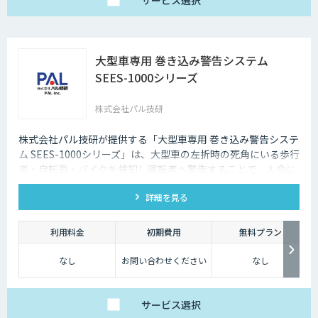
サービス
選択
大型車専用 巻き込み警告システム
SEES-1000シリーズ
株式会社パル技研
株式会社パル技研が提供する「大型車専用 巻き込み警告システ
ム SEES-1000シリーズ」は、大型車の左折時の死角にいる歩行
者・自転車・バイクを検知し運転者へ警告することで、人命に
かかわる大きな事故を事前に防ぎます。 現在運用中の車両に後
詳細を見る
付けが可能で、検知時に音と光と映像でドライバーへ警告しま
す。
利用料金
初期費用
無料プラン
なし
お問い合わせください
なし
サービス
選択