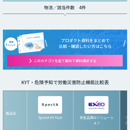
物流／該当件数 4件
プロダクト資料をまとめて
比較・確認したい方はこちら
このカテゴリを全て無料で資料請求する
KYT・危険予知で労働災害防止機能比較表
製品名
SpectA KY-Tool
安全品質AIソリューシ
大
ョン
告シ