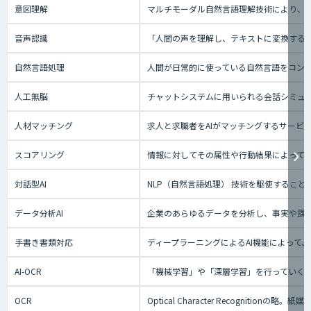
意図理解
マルチモーダル自然言語理解技術により、会
音声認識
「人間の声を理解し、テキストに変換する技
自然言語処理
人間が日常的に使っている自然言語をコン
人工無脳
チャットシステムに用いられる会話シミュ
人材マッチング
求人と求職者をAIがマッチングするサー
スコアリング
情報に対してその属性や行動結果によって
対話型AI
NLP（自然言語処理） 技術を駆使するこ
データ分析AI
企業のあらゆるデータを分析し、事実や課
手書き書類対応
ディープラーニングによるAI機能によって
AI-OCR
「機械学習」や「深層学習」を行っていく
OCR
Optical Character Recog