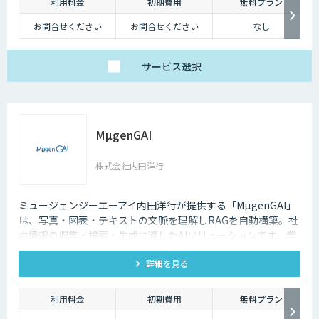
利用料金
初期費用
無料プラン
お問合せください
お問合せください
なし
サービス
選択
MµgenGAI
株式会社内田洋行
ミュージェンジーエーアイ内田洋行が提供する「MµgenGAI」
は、写真・図表・テキストの文脈を理解しRAGを自動構築。社
内情報の収集・検索・生成に適したAIソリューションです。業
種を問わず業務効率とナレッジ活用を支援します。
詳細を見る
利用料金
初期費用
無料プラン