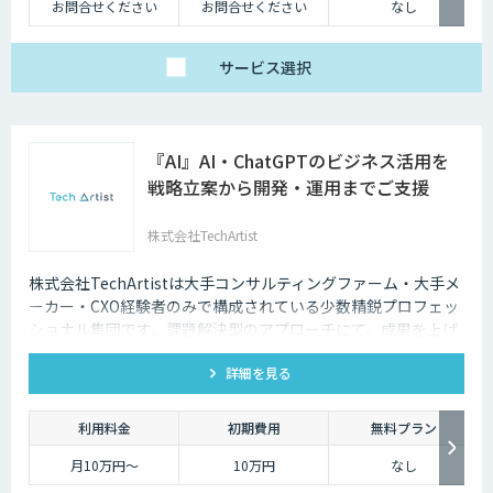
お問合せください
お問合せください
なし
サービス
選択
『AI』AI・ChatGPTのビジネス活用を
戦略立案から開発・運用までご支援
株式会社TechArtist
株式会社TechArtistは大手コンサルティングファーム・大手メ
ーカー・CXO経験者のみで構成されている少数精鋭プロフェッ
ショナル集団です。課題解決型のアプローチにて、成果を上げ
るソリューションを『高速』『高品質』『低予算』でご提供可
詳細を見る
能です。
利用料金
初期費用
無料プラン
月10万円〜
10万円
なし