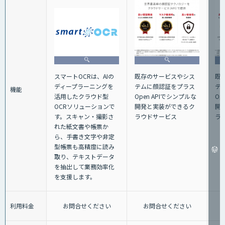
スマートOCRは、AIの
既存のサービスやシス
既
ディープラーニングを
テムに顔認証をプラス
テ
機能
活用したクラウド型
Open APIでシンプルな
Op
OCRソリューションで
開発と実装ができるク
開
す。スキャン・撮影さ
ラウドサービス
ラ
れた紙文書や帳票か
ら、手書き文字や非定
型帳票も高精度に読み
取り、テキストデータ
を抽出して業務効率化
を支援します。
利用料金
お問合せください
お問合せください