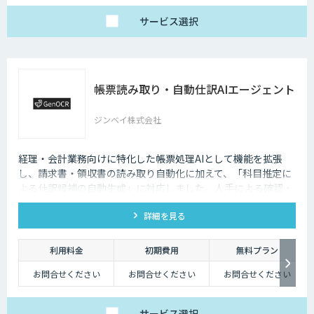
サービス
選択
帳票読み取り・自動仕訳AIエージェント
ジンベイ株式会社
経理・会計業務向けに特化した帳票処理AIとして機能を拡張
し、請求書・領収書の読み取り自動化に加えて、「科目推定に
よる仕訳候補の自動生成」に対応しました。人手による確認・
突合・仕訳作業の負荷を大幅に軽減し、経理DXを加速させま
詳細を見る
す。
利用料金
初期費用
無料プラン
お問合せください
お問合せください
お問合せください
サービス
選択