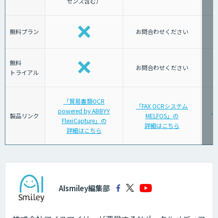
センス含む）
無料プラン
お問合わせください
無料
お問合わせください
トライアル
「貿易書類OCR
「FAX OCRシステム
powered by ABBYY
「
製品リンク
MELFOS」の
FlexiCapture」の
詳細はこちら
詳細はこちら
AIsmiley編集部