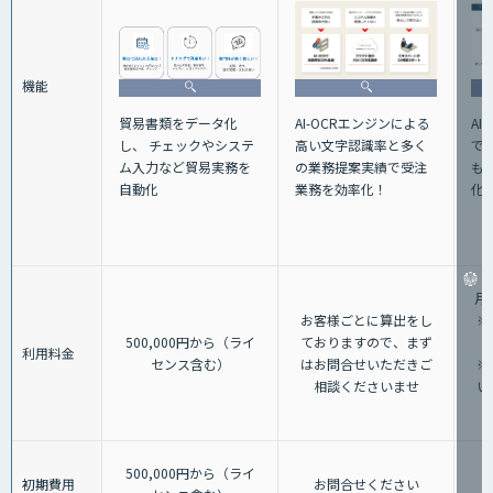
機能
貿易書類をデータ化
AI
AI-OCRエンジンによる
し、 チェックやシステ
で
高い文字認識率と多く
ム入力など貿易実務を
も
の業務提案実績で受注
自動化
化
業務を効率化！
月
お客様ごとに算出をし
※
500,000円から（ライ
ておりますので、まず
利用料金
センス含む）
はお問合せいただきご
※
相談くださいませ
い
500,000円から（ライ
初期費用
お問合せください