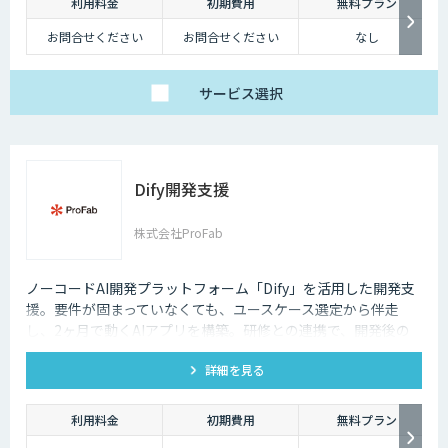
利用料金
初期費用
無料プラン
お問合せください
お問合せください
なし
サービス
選択
Dify開発支援
株式会社ProFab
ノーコードAI開発プラットフォーム「Dify」を活用した開発支
援。要件が固まっていなくても、ユースケース選定から伴走
し、2ヶ月で動くAIアプリを構築。研修との連携で、開発後の
内製化・自走までサポートします。
詳細を見る
利用料金
初期費用
無料プラン