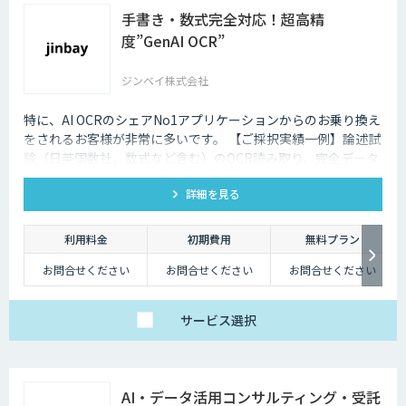
手書き・数式完全対応！超高精
度”GenAI OCR”
ジンベイ株式会社
特に、AI OCRのシェアNo1アプリケーションからのお乗り換え
をされるお客様が非常に多いです。 【ご採択実績一例】論述試
験（日英国数社、数式など含む）のOCR読み取り、完全データ
化を実現。
詳細を見る
利用料金
初期費用
無料プラン
お問合せください
お問合せください
お問合せください
サービス
選択
AI・データ活用コンサルティング・受託