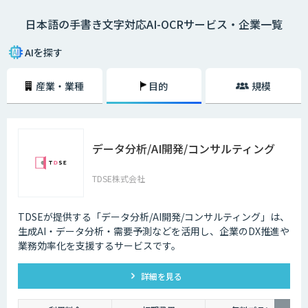
と同等の処理速度で高速認識することができるようになりました。「日本
日本語の手書き文字対応AI-OCRサービス・企業一覧
語の読み取りは精度が心配」といった日本語のOCRの読み取り精度が低か
った時代のイメージをお持ちの方もいるかもしれません。しかし、印刷さ
れた文字列や画像データからの読み取り、手書き文字の読み取りなど日本
AIを探す
語のOCRの読み取り精度は格段に向上しています。また、機微情報を取り
扱う金融・自治体等の業務においても、文字認識処理すべてをオンプレミ
産業・業種
目的
規模
スのパソコン上で行うサービスを選べば、社外にデータを流さず情報漏洩
の心配はありません。手書きの日本語もしっかりと読み取れるOCRを導入
することで、データ入力業務の大幅な削減が期待できます。並行してオン
ラインによるサービス提供を行うことで、データの一元管理と将来的な完
全なペーパーレス化も視野に入るでしょう。早い段階でペーパーレス化す
データ分析/AI開発/コンサルティング
るためのAIーOCRの導入を検討しておくことがDX推進の第一歩です。
TDSE株式会社
TDSEが提供する「データ分析/AI開発/コンサルティング」は、
生成AI・データ分析・需要予測などを活用し、企業のDX推進や
業務効率化を支援するサービスです。
詳細を見る