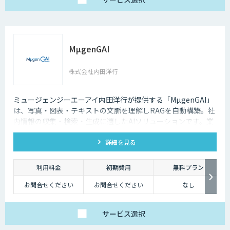
MµgenGAI
株式会社内田洋行
ミュージェンジーエーアイ内田洋行が提供する「MµgenGAI」
は、写真・図表・テキストの文脈を理解しRAGを自動構築。社
内情報の収集・検索・生成に適したAIソリューションです。業
種を問わず業務効率とナレッジ活用を支援します。
詳細を見る
利用料金
初期費用
無料プラン
お問合せください
お問合せください
なし
サービス
選択