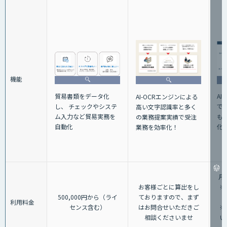
機能
貿易書類をデータ化
AI
AI-OCRエンジンによる
し、 チェックやシステ
で
高い文字認識率と多く
ム入力など貿易実務を
も
の業務提案実績で受注
自動化
化
業務を効率化！
月
お客様ごとに算出をし
※
500,000円から（ライ
ておりますので、まず
利用料金
センス含む）
はお問合せいただきご
※
相談くださいませ
い