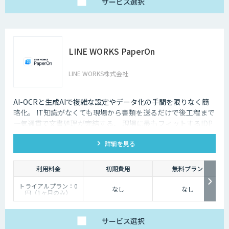
サービス
選択
LINE WORKS PaperOn
LINE WORKS株式会社
AI-OCRと生成AIで複雑な設定やデータ化の手間を限りなく簡
略化。 IT知識がなくても現場から書類を送るだけで後工程まで
一気通貫で文書処理が完結する、 現場に最もフィットするIDP
ソリューションです。
詳細を見る
利用料金
初期費用
無料プラン
トライアルプラン：0
なし
なし
円（1ヶ月のみ）
ライトプラン：30,000
円/月（読み取り回数上
限800回）
スタンダード：50,000
サービス
選択
円/月（読み取り回数上