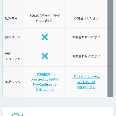
500,000円から（ライ
初期費用
お問合せください
センス含む）
無料プラン
お問合わせください
無料
お問合わせください
トライアル
「貿易書類OCR
「FAX OCRシステム
powered by ABBYY
「
製品リンク
MELFOS」の
FlexiCapture」の
詳細はこちら
詳細はこちら