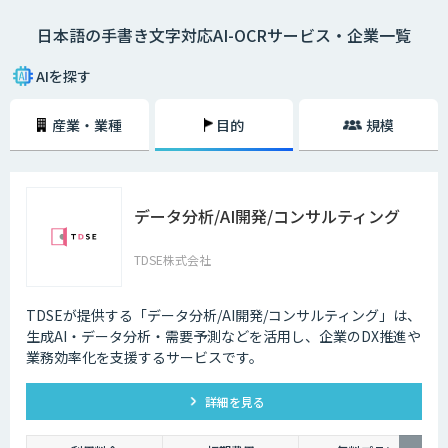
と同等の処理速度で高速認識することができるようになりました。「日本
日本語の手書き文字対応AI-OCRサービス・企業一覧
語の読み取りは精度が心配」といった日本語のOCRの読み取り精度が低か
った時代のイメージをお持ちの方もいるかもしれません。しかし、印刷さ
れた文字列や画像データからの読み取り、手書き文字の読み取りなど日本
AIを探す
語のOCRの読み取り精度は格段に向上しています。また、機微情報を取り
扱う金融・自治体等の業務においても、文字認識処理すべてをオンプレミ
産業・業種
目的
規模
スのパソコン上で行うサービスを選べば、社外にデータを流さず情報漏洩
の心配はありません。手書きの日本語もしっかりと読み取れるOCRを導入
することで、データ入力業務の大幅な削減が期待できます。並行してオン
ラインによるサービス提供を行うことで、データの一元管理と将来的な完
全なペーパーレス化も視野に入るでしょう。早い段階でペーパーレス化す
データ分析/AI開発/コンサルティング
るためのAIーOCRの導入を検討しておくことがDX推進の第一歩です。
TDSE株式会社
TDSEが提供する「データ分析/AI開発/コンサルティング」は、
生成AI・データ分析・需要予測などを活用し、企業のDX推進や
業務効率化を支援するサービスです。
詳細を見る