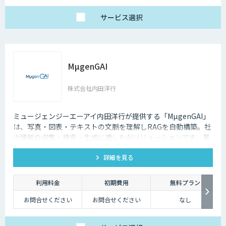
サービス
選択
MµgenGAI
株式会社内田洋行
ミュージェンジーエーアイ内田洋行が提供する「MµgenGAI」
は、写真・図表・テキストの文脈を理解しRAGを自動構築。社
内情報の収集・検索・生成に適したAIソリューションです。業
種を問わず業務効率とナレッジ活用を支援します。
詳細を見る
利用料金
初期費用
無料プラン
お問合せください
お問合せください
なし