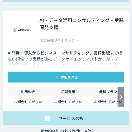
限2,000回）
アドバンスト：
100,000円/月（読み取
り回数上限5,000回）
※上記は年額契約の価
AI・データ活用コンサルティング・受託
格です。
開発支援
株式会社リベルクラフト
AI開発・導入からビジネスコンサルティング、書籍出版まで幅
広い領域での実績があるデータサイエンティストが、AI・デー
タ活用に関して川上から川下までフルラインナップでご支援い
たします。
詳細を見る
利用料金
初期費用
無料プラン
お問合せください
お問合せください
お問合せください
サービス
選択
付加価値／該当件数 6件