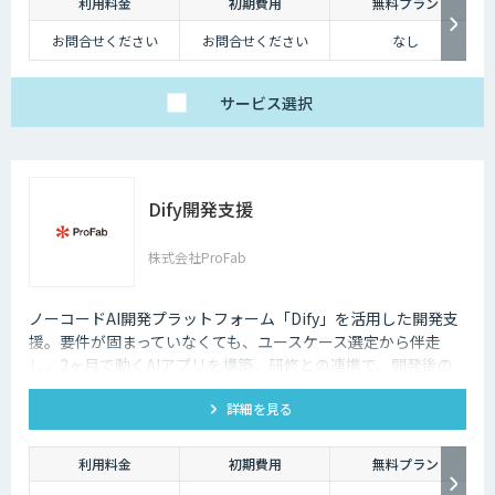
利用料金
初期費用
無料プラン
お問合せください
お問合せください
なし
サービス
選択
Dify開発支援
株式会社ProFab
ノーコードAI開発プラットフォーム「Dify」を活用した開発支
援。要件が固まっていなくても、ユースケース選定から伴走
し、2ヶ月で動くAIアプリを構築。研修との連携で、開発後の
内製化・自走までサポートします。
詳細を見る
利用料金
初期費用
無料プラン