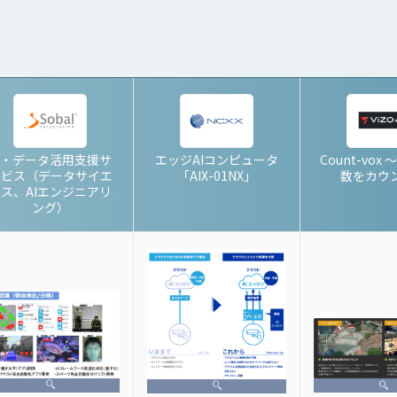
I・データ活用支援サ
エッジAIコンピュータ
Count-vox
ービス（データサイエ
「AIX-01NX」
数をカウ
ス、AIエンジニアリ
ング）