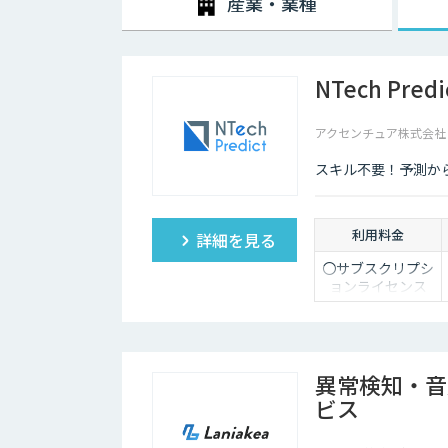
産業・業種
NTech Predi
アクセンチュア株式会社（Acc
スキル不要！予測か
利用料金
詳細を見る
〇サブスクリプシ
ョンライセンス
（年額）
価格：オープン価
格
※ライセンス価格
異常検知・音
はお問い合わせく
ビス
ださい。
※使用するPC1台