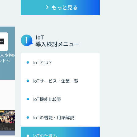
もっと見る
IoT
導入検討メニュー
 〜人や物の
Game AI 〜体の動きで
NTech Predict
ント〜
ゲームを操作〜
IoTとは？
IoTサービス・企業一覧
IoT機能比較表
IoTの機能・用語解説
IoTの仕組み