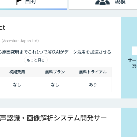
目的
規模
ct
enture Japan Ltd）
ら原因究明までこれ1つで解決AIがデータ活用を加速させる
サー
もっと見る
選
初期費用
無料プラン
無料トライアル
なし
なし
あり
声認識・画像解析システム開発サー