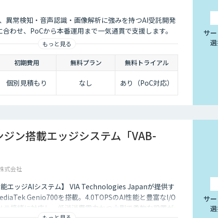
会社は、異常検知・音声認識・画像解析に強みを持つAI受託開発
に合わせ、PoCから本番運用まで一気通貫で支援します。
サー
選
もっと見る
初期費用
無料プラン
無料トライアル
個別見積もり
なし
あり（PoC対応）
エンジン搭載エッジシステム「VAB-
pan株式会社
ッジAIシステム】 VIA Technologies Japanが提供す
diaTek Genio700を搭載。4.0TOPSのAI性能と豊富なI/O
サー
メラ接続に対応し、低消消費電力かつ小型で柔軟な設置が
選
もっと見る