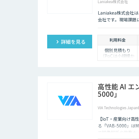
あたりに１ライセ
Laniakea株式会社
ンスが必要です。
※伴走サポート、
Laniakea株式
初期構築支援、
会社です。現場課題
PoC支援などもオ
プションサービス
としてご提供可能
です。
利用料金
詳細を見る
個別見積もり
（PoCは小規模か
ら対応）
高性能 AI 
5000」
VIA Technologies Ja
【IoT・産業向け高性能エ
る「VAB-5000」はMe
で映像解析や複数カ