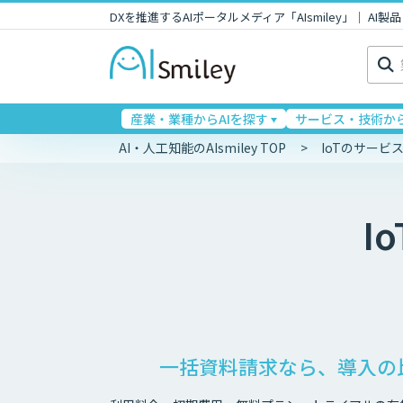
DXを推進するAIポータルメディア「AIsmiley」｜ A
検
索:
産業・業種からAIを探す
サービス・技術から
AI・人工知能のAIsmiley TOP
IoTのサー
Io
一括資料請求なら、導入の