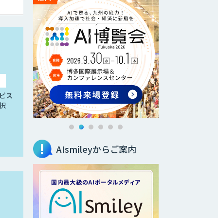
ビス
択
AIsmileyからご案内