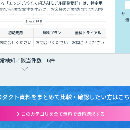
する「エッジデバイス 組込AIモデル開発受託」は、特定用
開発が必要な案件を中心に、お客様のご要望に応じたAI技
サー
エッジデバイス向けAIアルゴリズムの開発受託を行いま
選
もっと見る
、Raspberry Pi、Google Coral TPU、ソラコム S+
onic Vieureka等、多様なエッジデバイスに対応しており、可
初期費用
無料プラン
無料トライアル
外線、LiDARセンサーの活用経験も豊富にございます。
お問合せください
お問合せください
お問合せください
常検知／該当件数 6件
ロダクト資料をまとめて
比較・確認したい方はこち
このカテゴリを全て無料で資料請求する