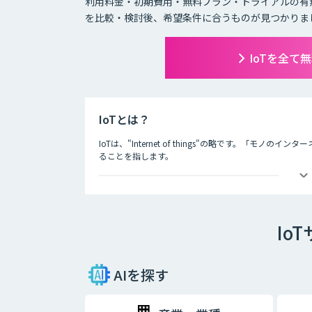
利用料金・初期費用・無料プラン・トライアルの有
を比較・検討後、希望条件に合うものが見つかりま
IoTを全て
IoTとは？
IoTは、"Internet of things"の略です。「
ることを指します。
IoTによってできることは主に二つあり、一つ目はモノ
などを用いて遠隔から動きを制御することが可能になり
二つ目は、モノのモニタリングです。モノにセンサーな
Io
モノの状態を常に監視することができます。
IoTによって、これまでできなかったモノの監視、制御
期待されています。
AIを探す