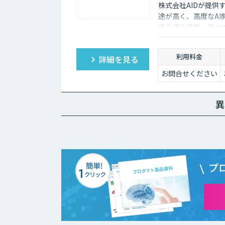
株式会社AIDが提供
途が高く、高度なAI
術の導入提案、及び
す。 Nvidia Jetson
Camera、Panas
利用料金
詳細を見る
視光カメラに加え、赤
お問合せください
異
プ