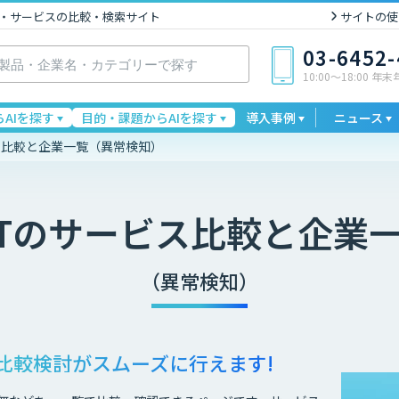
I製品・サービスの比較・検索サイト
サイトの使
03-6452
10:00〜18:00 年
AIを探す
目的・課題からAIを探す
導入事例
ニュース
ビス比較と企業一覧（異常検知）
T
のサービス比較と企業
（異常検知）
比較検討が
スムーズに行えます!