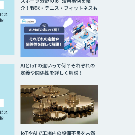
スポーツ分野のIoT活用事例を紹
介！野球・テニス・フィットネスも
ビス
択
AIとIoTの違いって何？それぞれの
定義や関係性を詳しく解説！
ビス
択
IoTやAIで工場内の設備不良を未然