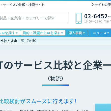
I製品・サービスの比較・検索サイト
サイトの使
03-6452
10:00〜18:00 年
AIを探す
目的・課題からAIを探す
導入事例
ニュース
ス比較と企業一覧（物流）
T
のサービス比較と企業
（物流）
比較検討が
スムーズに行えます!