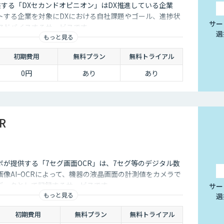
供する「DXセカンドオピニオン」はDX推進している企業
トする企業を対象にDXにおける自社課題やゴール、進捗状
サー
アドバイスするサービスです
選
もっと見る
初期費用
無料プラン
無料トライアル
0円
あり
あり
R
ボが提供する「7セグ画面OCR」は、7セグ等のデジタル数
像AIｰOCRによって、機器の液晶画面の計測値をカメラで
データとして記録するサービスです
サー
もっと見る
選
初期費用
無料プラン
無料トライアル