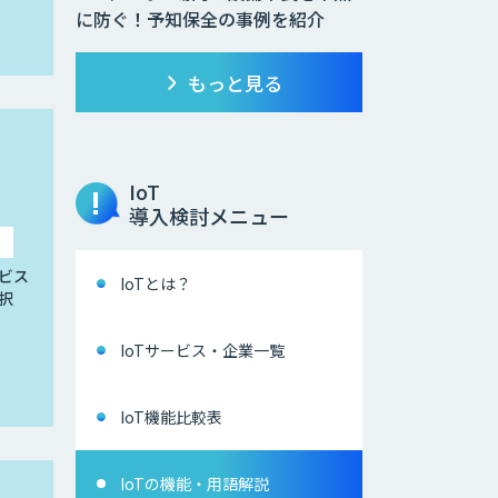
に防ぐ！予知保全の事例を紹介
もっと見る
IoT
導入検討メニュー
ビス
IoTとは？
択
IoTサービス・企業一覧
IoT機能比較表
IoTの機能・用語解説