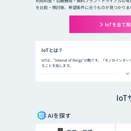
利用料金・初期費用・無料プラン・トライアルの有
を比較・検討後、希望条件に合うものが見つかりま
IoTを全て
IoTとは？
IoTは、"Internet of things"の略です。「
ることを指します。
IoTによってできることは主に二つあり、一つ目はモノ
などを用いて遠隔から動きを制御することが可能になり
二つ目は、モノのモニタリングです。モノにセンサーな
Io
モノの状態を常に監視することができます。
IoTによって、これまでできなかったモノの監視、制御
期待されています。
AIを探す