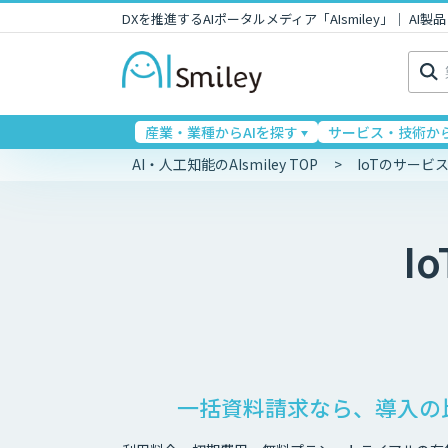
DXを推進するAIポータルメディア「AIsmiley」｜ A
検
索:
産業・業種からAIを探す
サービス・技術から
AI・人工知能のAIsmiley TOP
IoTのサービ
Io
一括資料請求なら、導入の