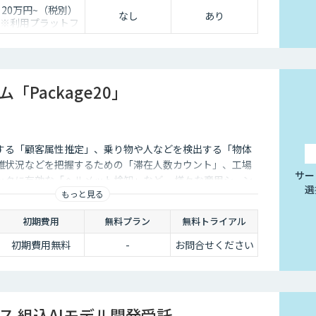
20万円~（税別）
なし
あり
※利用プラットフ
ォームや必要なチ
ューニングの量に
よって別途見積と
なります。
「Package20」
する「顧客属性推定」、乗り物や人などを検出する「物体
雑状況などを把握するための「滞在人数カウント」、工場
サー
ックに有効な「ヘルメット検知」など、 様々な商用シーン
選
もっと見る
アルゴリズム20種をパッケージ化して提供しています。ご
メラ「S+ Camera」にAIアルゴリズム「Package20」
初期費用
無料プラン
無料トライアル
だくだけです。
初期費用無料
-
お問合せください
ス 組込AIモデル開発受託