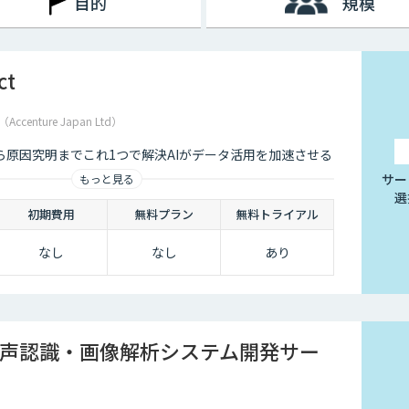
目的
規模
ct
enture Japan Ltd）
ら原因究明までこれ1つで解決AIがデータ活用を加速させる
サー
もっと見る
選
初期費用
無料プラン
無料トライアル
なし
なし
あり
声認識・画像解析システム開発サー