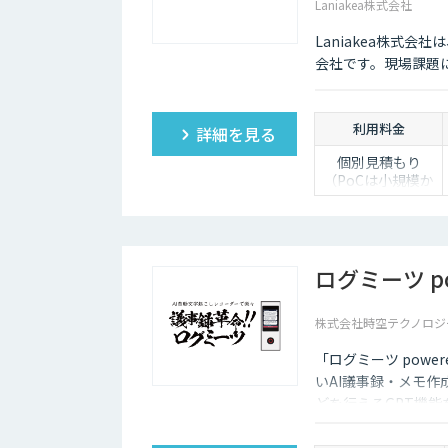
あたりに１ライセ
Laniakea株式会社
ンスが必要です。
※伴走サポート、
Laniakea株式
初期構築支援、
会社です。現場課題
PoC支援などもオ
プションサービス
としてご提供可能
です。
利用料金
詳細を見る
個別見積もり
（PoCは小規模か
ら対応）
ログミーツ pow
株式会社時空テクノロジ
「ログミーツ powe
いAI議事録・メモ作
どを行えるGPT機