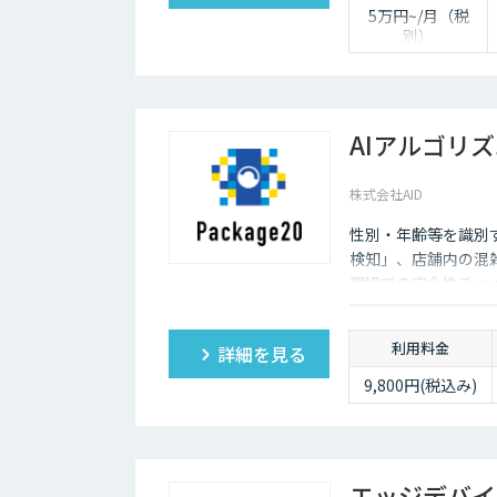
5万円~/月（税
別）
※ユーザ数、使用
量やカスタマイズ
要望に応じて変動
します。
AIアルゴリズム
株式会社AID
性別・年齢等を識別
検知」、店舗内の混
現場での安全性チェ
で活用いただけるAI
利用は、ソラコム製AIカ
利用料金
詳細を見る
をインストールいた
9,800円(税込み)
エッジデバイ