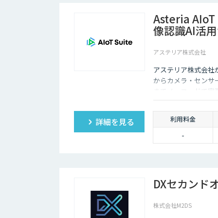
Asteria AIo
像認識AI活
アステリア株式会社
アステリア株式会社が提
からカメラ・センサ
までノーコードで実
利用料金
詳細を見る
-
DXセカンド
株式会社M2DS