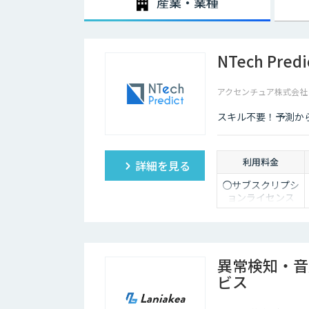
産業・業種
NTech Predi
アクセンチュア株式会社（Acc
スキル不要！予測か
利用料金
詳細を見る
〇サブスクリプシ
ョンライセンス
（年額）
価格：オープン価
格
※ライセンス価格
異常検知・音
はお問い合わせく
ビス
ださい。
※使用するPC1台