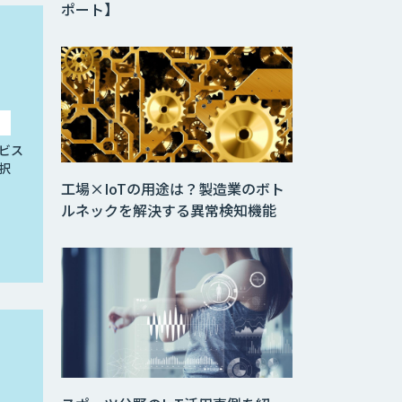
ポート】
ビス
択
工場×IoTの用途は？製造業のボト
ルネックを解決する異常検知機能