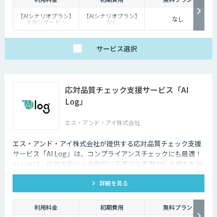
【AIシナリオプラン】
【AIシナリオプラン】
なし
スタンダード：
なし
￥2,980～/月、プレミ
【生成AIプラン】：
アム：￥15,000～/
￥100,000
月、プロ：￥29,000
～/月（10万PVを超え
サービス
選択
る分は別途請求）
【生成AIプラン】
￥80,000～/月（質問
回数～5000回、超過分
は別途請求）
応対品質チェック支援サービス「AI
Log」
エス・アンド・アイ株式会社
エス・アンド・アイ株式会社が提供する応対品質チェック支援
サービス「AI Log」は、コンプライアンスチェックにも最適！
AI Logは、応対内容から自動的に不適切な表現や伝え漏れを抽
出し、応対品質の向上をサポートします。
詳細を見る
利用料金
初期費用
無料プラン