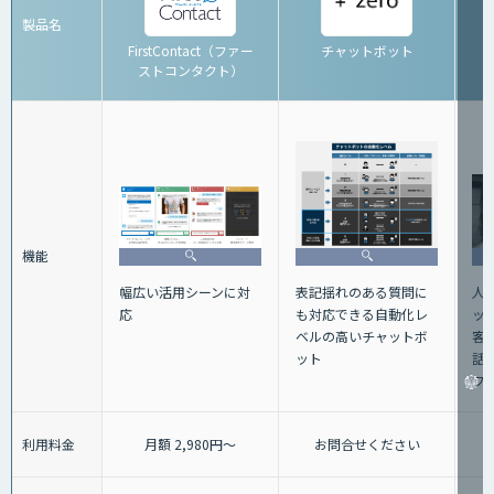
製品名
FirstContact（ファー
チャットボット
ストコンタクト）
機能
人
表記揺れのある質問に
幅広い活用シーンに対
ッ
も対応できる自動化レ
応
客
ベルの高いチャットボ
話+
ット
フ
利用料金
月額 2,980円～
お問合せください