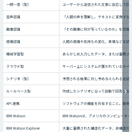
一問一答（型）
ユーザーから送信された文章に反応して回答
音声認識
「人間の声を理解し、テキストに変換する技
画像認識
「その画像に何が写っているのか」を認識
感情認識
人間の感情や気持ちの変化、表情などを読
機械学習型
あらかじめ入力したデータ、または蓄積され
クラウド型
サーバー上にシステムが置かれているタイプの
シナリオ（型）
予想される結果に対し予め与えられる会話の
ルールベース型
作成したシナリオに沿って自動で回答し会
API 連携
ソフトウェアの機能を共有すること。簡単
IBM Watson
IBM Watsonは、アメリカのコンピ
IBM Watson Explorer
大量に蓄積された構造化データ、非構造化