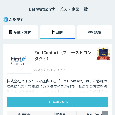
だすことができます。
IBM Watsonサービス・企業一覧
Watsonには数多くの特徴がありますが、その中でも特に大きな特徴とし
て「3層のAIモデルによって効率的に学習できる点」が挙げられるでしょ
AIを探す
う。Watsonは、自然言語の解析を行う「ベースAI型モデル層」、業界特有
の見方を企業データに加える「業界別モデル層」、各企業のデータを用い
産業・業種
目的
規模
た学習によって適切な知見を見出す「企業個別モデル層」の3層で構成さ
れています。そのため、限られたデータ量でも効率的に学習することがで
きるのです。従来の人の目やノウハウだけに頼る仕事の業務効率化、コス
ト削減には限界があります。企業の生産性を向上させるうえで、Watson
が広く活用されているのです。
FirstContact（ファーストコン
タクト）
株式会社バイタリフィ
株式会社バイタリフィ提供する「FirstContact」は、お客様の
課題に合わせて柔軟にカスタマイズが可能。初めての方にも導
入していただきやすいハイコストパフォーマンスな生成AIチャ
ットボットです。
詳細を見る
利用料金
初期費用
無料プラン