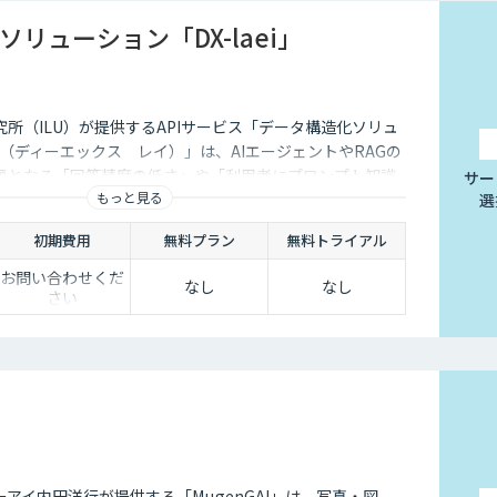
リューション「DX-laei」
所（ILU）が提供するAPIサービス「データ構造化ソリュ
i』（ディーエックス レイ）」は、AIエージェントやRAGの
題となる「回答精度の低さ」や「利用者にプロンプト知識
サー
もっと見る
選
った運用上の問題に対し、日本語に特化した自然言語処理
す。 「DX-laei」は、ドキュメントの構造化処理に加え、
初期費用
無料プラン
無料トライアル
を意味的に再構成し、最適な検索クエリへ変換する機能を
より、生成AIの精度を左右する“入力精度”と“検索対象の
お問い合わせくだ
なし
なし
さい
AGやAIエージェントの回答品質を向上させます。
アイ内田洋行が提供する「MµgenGAI」は、写真・図