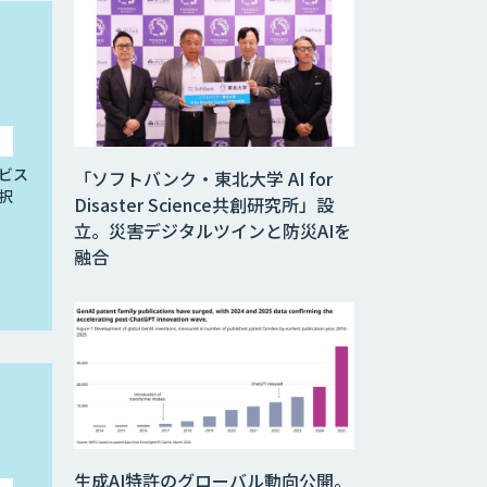
ビス
「ソフトバンク・東北大学 AI for
択
Disaster Science共創研究所」設
立。災害デジタルツインと防災AIを
融合
生成AI特許のグローバル動向公開。