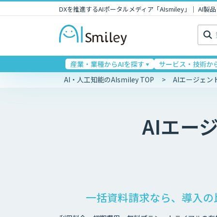
DXを推進するAIポータルメディア「AIsmiley」｜ A
検
索:
産業・業種からAIを探す
サービス・技術から
AI・人工知能のAIsmiley TOP
AIエージェ
AIエー
一括資料請求なら、導入の