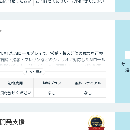
お問合せください
お問合せください
お問合せください
レ
再現したAIロールプレイで、営業・接客研修の成果を可視
レは、商談・接客・プレゼンなどのシナリオに対応したAIロール
サー
成SaaSです。 AIアバターとの実践トレーニングと動画フ
選
もっと見る
、新人・中途スタッフの早期戦力化と教育の属人化解消を
初期費用
無料プラン
無料トライアル
お問合せください
なし
なし
・開発支援