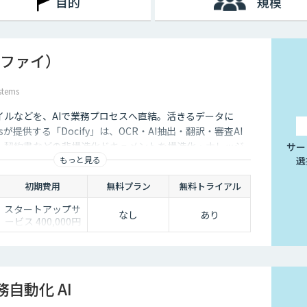
目的
規模
ドシファイ）
tems
イルなどを、AIで業務プロセスへ直結。活きるデータに
stemsが提供する「Docify」は、OCR・AI抽出・翻訳・審査AI
F・契約書などの非構造化ドキュメントを構造化・ナレッジ
サー
もっと見る
選
トによる業務自動化まで実現するAIプラットフォームで
初期費用
無料プラン
無料トライアル
スタートアップサ
なし
あり
ービス 400,000円
より（別途個別見
積）
務自動化 AI