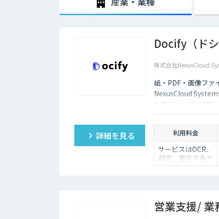
産業・業種
Docify（
株式会社NexusCloud Sys
紙・PDF・画像ファ
NexusCloud Sy
を統合し、紙・PD
化し、AIエージェン
す。
利用料金
詳細を見る
サービスはOCR、
翻訳、審査の各サ
ービスの基本使用
料＋ポイント使用
料（従量）での構
成
（基本利用料）
営業支援/ 業
・1サービスあた