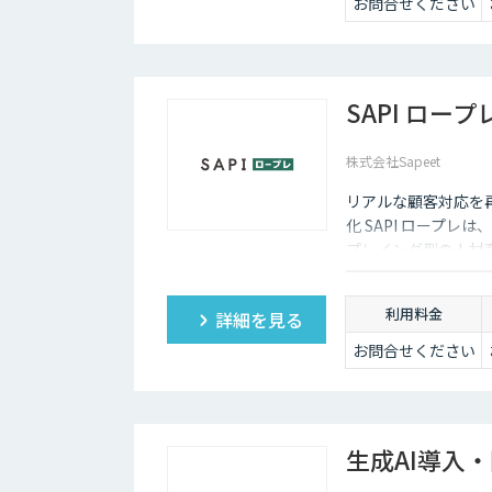
アドバンスの内容
お問合せください
に加え、より高度
なカスタマイズ
（高精度AI学習・
フォロー支援）に
対応するプラン。
SAPI ロープ
販売サービス連携
やオンプレミス環
境への対応など、
株式会社Sapeet
個別要件に柔軟に
お応えします。
リアルな顧客対応を
化 SAPI ロープ
ベーシックプラン
プレイング型の人材育
は、月額25万円
ィードバックにより
（税別）～にてご
支援します。
提供しておりま
利用料金
詳細を見る
す。
詳しくはお問い合
お問合せください
わせください。
生成AI導入