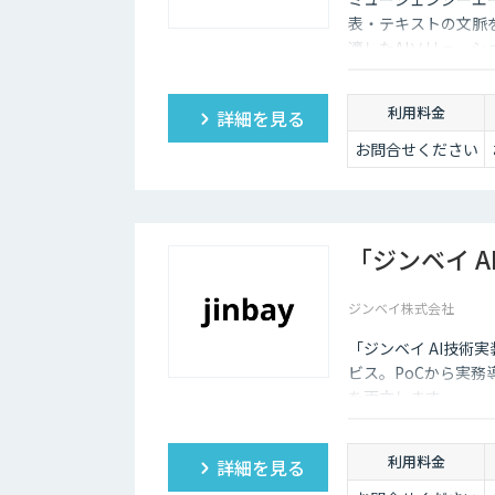
および検索クエリ
生成APIをご利用
表・テキストの文脈
いただけるプラ
適したAIソリュー
ン。
ます。
DX-laeiの基本的
な機能を、高精度
利用料金
詳細を見る
でありながらコス
トを抑えてご利用
お問合せください
いただけます。
【アドバンス】
ベーシックの機能
に加え、基本的な
「ジンベイ 
カスタマイズ（辞
書構築・AI学習）
に対応したプラ
ジンベイ株式会社
ン。
個社最適化するこ
「ジンベイ AI技術
とで、複雑な図表
ビス。PoCから実
や画像が含まれた
を両立します。
ドキュメントの構
造化処理が可能で
す。
利用料金
詳細を見る
【プレミアム】