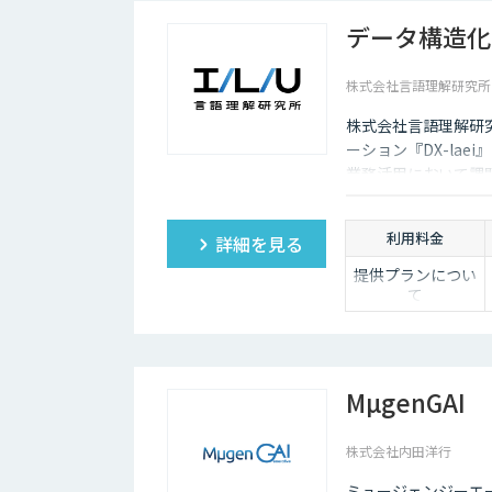
データ構造化ソ
株式会社言語理解研究所
株式会社言語理解研究
ーション『DX-lae
業務活用において課
が求められる」とい
技術でアプローチしま
利用料金
詳細を見る
ユーザーの質問意図
備えています。これに
提供プランについ
て
整備”の両面から、R
ご提供内容・サポ
ート範囲の違いに
応じて、以下の3
プランをご用意し
ています。
MµgenGAI
【ベーシック】
株式会社内田洋行
汎用的な高精度ド
キュメント構造化
ミュージェンジーエー