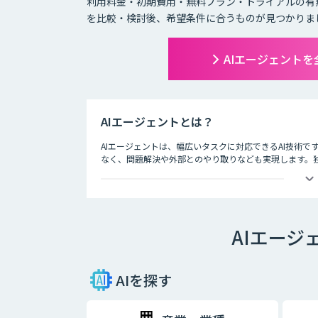
利用料金・初期費用・無料プラン・トライアルの有
を比較・検討後、希望条件に合うものが見つかりま
AIエージェント
AIエージェントとは？
AIエージェントは、幅広いタスクに対応できるAI技術で
なく、問題解決や外部とのやり取りなども実現します。
成AIよりも一歩進んだ技術を持つAIエージェントは、生
業でも活用されています。 本記事では、AIエージェン
りやすく解説します。AIエージェントを取り入れること
果が期待できるため、ぜひお役立てください。
AIエージ
AIを探す