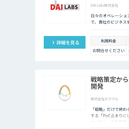
り100,000円/月
DAI Labs株式会社
（ポイント使用
日々のオペレーショ
料）
・1ポイント1円相
で、貴社のビジネス
当、10,000ポイン
ト単位で事前デポ
ジット
利用料金
詳細を見る
・各サービス毎の
利用ポイントは以
お問合せください
下の通り
OCR 5ポイ
ント/1ページあた
り
翻訳 1ポイ
戦略策定から
ント/1,000文字
審査 5ポイ
開発
ント/1審査
株式会社カラワル
「戦略」だけで終わ
する「PoC止まりに
からPoC、本番開
す。