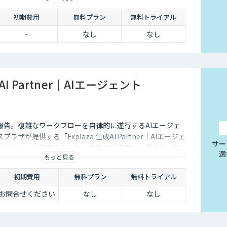
初期費用
無料プラン
無料トライアル
-
なし
なし
成AI Partner｜AIエージェント
報告。複雑なワークフローを自律的に遂行するAIエージェ
ザが提供する「Explaza 生成AI Partner｜AIエージェ
サー
リテラシーが必要であった、従来のAI活用とは異なり、目
選
もっと見る
自ら手順を考え、外部ツールを操作し、業務を完遂します
」を構築します。商品企画、文章作成、校正・校閲など、人
初期費用
無料プラン
無料トライアル
複雑な業務を自動化します。
お問合せください
なし
なし